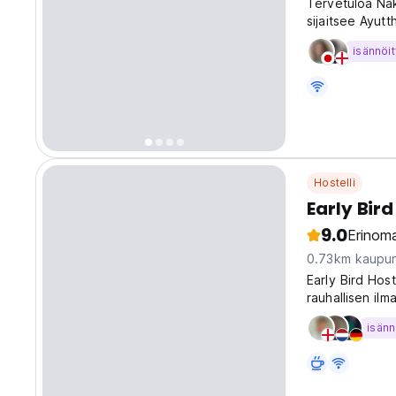
Tervetuloa Nak
sijaitsee Ayutt
isännöit
Hostelli
Early Bir
9.0
Erinoma
0.73km kaupun
Early Bird Host
rauhallisen ilma
isänn