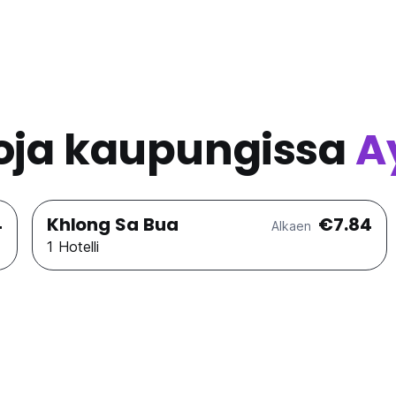
koja kaupungissa
A
4
Khlong Sa Bua
€7.84
Alkaen
1 Hotelli