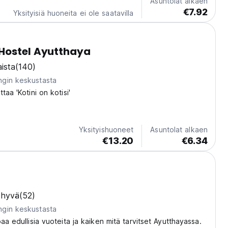
Asuntolat alkaen
€7.92
Yksityisiä huoneita ei ole saatavilla
Hostel Ayutthaya
ista
(140)
gin keskustasta
taa 'Kotini on kotisi'
Yksityishuoneet
Asuntolat alkaen
€13.20
€6.34
n hyvä
(52)
gin keskustasta
aa edullisia vuoteita ja kaiken mitä tarvitset Ayutthayassa.