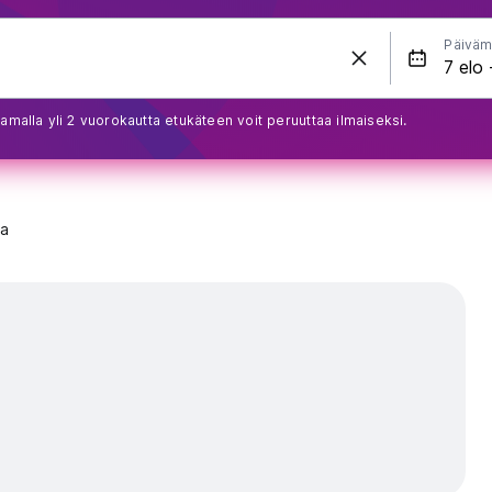
Päiväm
amalla yli 2 vuorokautta etukäteen voit peruuttaa ilmaiseksi.
ya