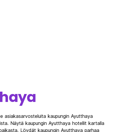
thaya
e asiakasarvosteluita kaupungin Ayutthaya
ista. Näytä kaupungin Ayutthaya hotellit kartalla
 paikasta. Löydät kaupungin Ayutthaya parhaa