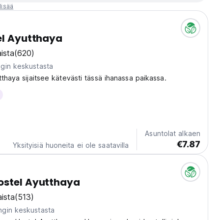
lisää
el Ayutthaya
ista
(620)
gin keskustasta
tthaya sijaitsee kätevästi tässä ihanassa paikassa.
Asuntolat alkaen
€7.87
Yksityisiä huoneita ei ole saatavilla
ostel Ayutthaya
ista
(513)
gin keskustasta