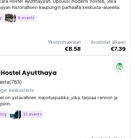
ara Hostel Ayutthayaan. Upouusi moderni hostelli, joka
hayan historiallisen kaupungin parhaalla keskusta-alueella.
y
8 events
Yksityishuoneet
Asuntolat alkaen
€8.58
€7.39
d Hostel Ayutthaya
ista
(783)
gin keskustasta
el on ystävällinen majoituspaikka, joka tarjoaa rennon ja
piirin.
öity
32 events