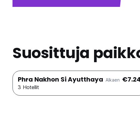
Suosittuja paik
Phra Nakhon Si Ayutthaya
€7.2
Alkaen
3 Hotellit