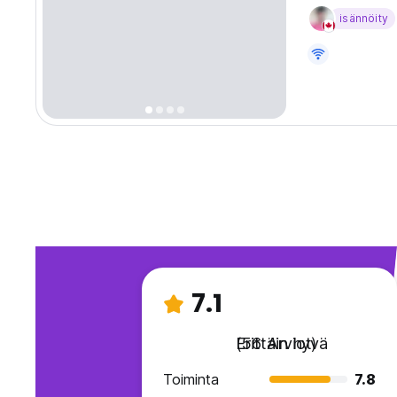
isännöity
7.1
Erittäin hyvä
(56 Arviot)
Toiminta
7.8