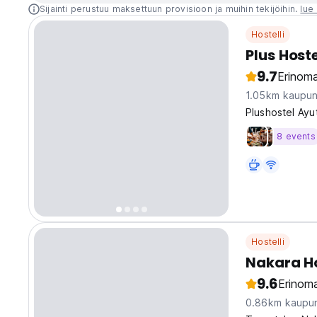
Sijainti perustuu maksettuun provisioon ja muihin tekijöihin.
lue 
Hostelli
Plus Host
9.7
Erinoma
1.05km kaupun
Plushostel Ayu
8 events
Hostelli
Nakara H
9.6
Erinoma
0.86km kaupun