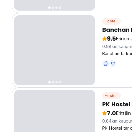
Hostelli
Banchan 
9.5
Erinoma
0.98km kaupun
Banchan tarkoit
Hostelli
PK Hostel
7.0
Erittäi
0.84km kaupun
PK Hostel tarjo