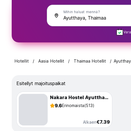
Mihin haluat mennä?
Vara
Hotellit
Aasia Hotellit
Thaimaa Hotellit
Ayuttha
Esitellyt majoituspaikat
Nakara Hostel Ayutthaya
9.6
Erinomaista
(513)
€7.39
Alkaen