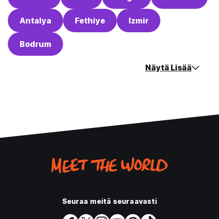
Antalya
Fethiye
Izmir
Bodrum
Näytä Lisää
Seuraa meitä seuraavasti