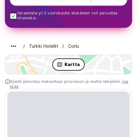
Varaamalla yli 2 vuorokautta etukäteen voit peruuttaa
ilmaiseksi.
Turkki Hotellit
Corlu
Kartta
Sijainti perustuu maksettuun provisioon ja muihin tekijöihin.
lue
lisää