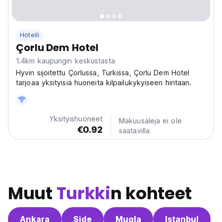
Hotelli
Çorlu Dem Hotel
1.4km kaupungin keskustasta
Hyvin sijoitettu Çorlussa, Turkissa, Çorlu Dem Hotel
tarjoaa yksityisiä huoneita kilpailukykyiseen hintaan.
Yksityishuoneet
Makuusaleja ei ole
€0.92
saatavilla
Muut
Turkki
n kohteet
Ankara
Side
Mugla
Istanbul