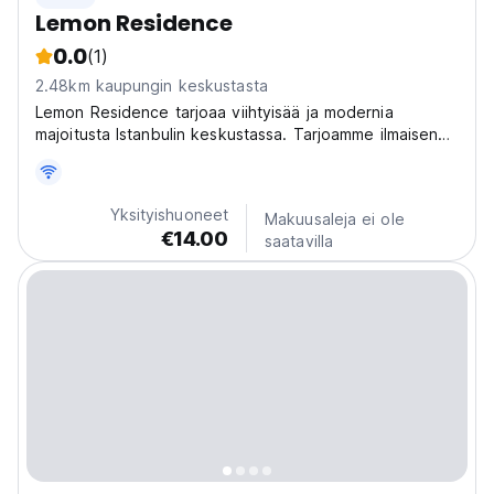
Lemon Residence
0.0
(1)
2.48km kaupungin keskustasta
Lemon Residence tarjoaa viihtyisää ja modernia
majoitusta Istanbulin keskustassa. Tarjoamme ilmaisen
Wi-Fi:n, ilmastoinnin, huonepalvelun, minibaarin ja paljon
muuta. Kaikissa huoneissa on tv, vaatekaappi,
kylpytuotteita ja ruokailutila.
Yksityishuoneet
Makuusaleja ei ole
€14.00
saatavilla