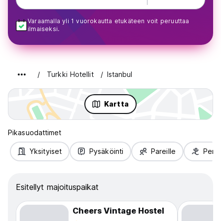
Varaamalla yli 1 vuorokautta etukäteen voit peruuttaa
ilmaiseksi.
Turkki Hotellit
Istanbul
Kartta
Pikasuodattimet
Yksityiset
Pysäköinti
Pareille
Perhe
Esitellyt majoituspaikat
Cheers Vintage Hostel