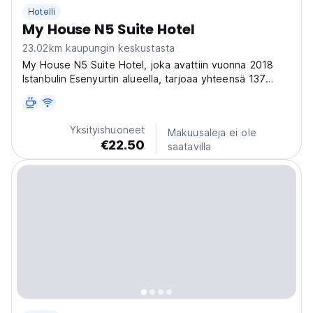
Hotelli
My House N5 Suite Hotel
23.02km kaupungin keskustasta
My House N5 Suite Hotel, joka avattiin vuonna 2018
Istanbulin Esenyurtin alueella, tarjoaa yhteensä 137
huoneistoa ja hygieenisiä, viihtyisiä huoneita ja
laadukasta palvelua arvostetuille vieraillemme,
keittiökalusteet ja kodinkoneet kaikissa
Yksityishuoneet
Makuusaleja ei ole
huoneistoissamme....
€22.50
saatavilla