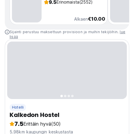
9.5
Erinomaista
(2552)
€10.00
Alkaen
Sijainti perustuu maksettuun provisioon ja muihin tekijöihin.
lue
lisää
Hotelli
Kalkedon Hostel
7.5
Erittäin hyvä
(50)
5.98km kaupungin keskustasta