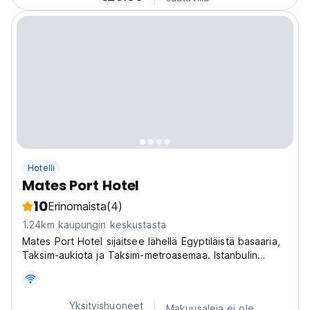
Hotelli
Mates Port Hotel
10
Erinomaista
(4)
1.24km kaupungin keskustasta
Mates Port Hotel sijaitsee lähellä Egyptiläistä basaaria,
Taksim-aukiota ja Taksim-metroasemaa. Istanbulin
lentoasema on 38 km:n päässä majoituspaikasta.
Yksityishuoneet
Makuusaleja ei ole