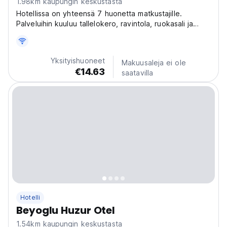
1.98km kaupungin keskustasta
Hotellissa on yhteensä 7 huonetta matkustajille.
Palveluihin kuuluu tallelokero, ravintola, ruokasali ja
baari.
Yksityishuoneet
Makuusaleja ei ole
€14.63
saatavilla
Hotelli
Beyoglu Huzur Otel
1.54km kaupungin keskustasta