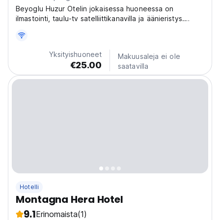
Beyoglu Huzur Otelin jokaisessa huoneessa on
ilmastointi, taulu-tv satelliittikanavilla ja äänieristys.
Joissakin majoitusyksiköissä on oleskelualue, jolla voit
rentoutua kiireisen päivän jälkeen.
Yksityishuoneet
Makuusaleja ei ole
€25.00
saatavilla
Hotelli
Montagna Hera Hotel
9.1
Erinomaista
(1)