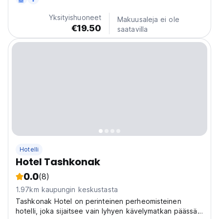
(huhtikuu 2014): huoneet, terassi, aula, kalusteet ja
myös nyt on hissi!
Yksityishuoneet
Makuusaleja ei ole
€19.50
saatavilla
Hotelli
Hotel Tashkonak
0.0
(8)
1.97km kaupungin keskustasta
Tashkonak Hotel on perinteinen perheomisteinen
hotelli, joka sijaitsee vain lyhyen kävelymatkan päässä