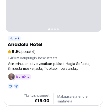
Hotelli
Anadolu Hotel
8.9
Upeaa
(4)
1.46km kaupungin keskustasta
Vain minuutin kävelymatkan päässä Hagia Sofiasta,
Sinisestä moskeijasta, Topkapin palatsista,
Hippodromista, vanhastakaupungista, Suuresta
isännöity
basaarista ja monista muista tärkeistä monumenteista.
Yksityishuoneet
Makuusaleja ei ole
€15.00
saatavilla