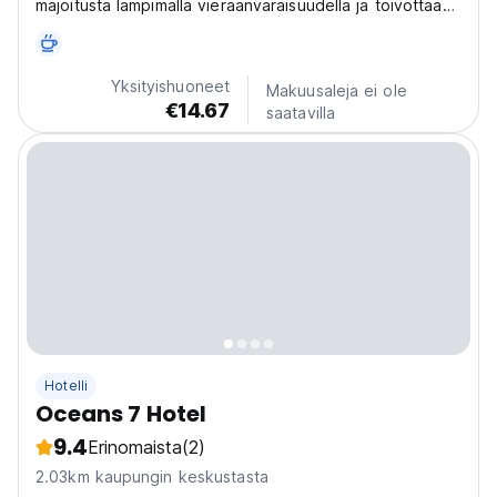
majoitusta lämpimällä vieraanvaraisuudella ja toivottaa
sinut tervetulleeksi yhteen Istanbulin hyvällä paikalla
olevista hotelleista.
Yksityishuoneet
Makuusaleja ei ole
€14.67
saatavilla
Hotelli
Oceans 7 Hotel
9.4
Erinomaista
(2)
2.03km kaupungin keskustasta