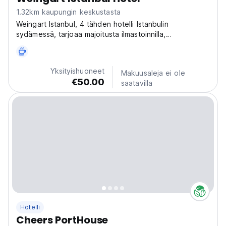
1.32km kaupungin keskustasta
Weingart Istanbul, 4 tähden hotelli Istanbulin
sydämessä, tarjoaa majoitusta ilmastoinnilla,
lentokenttäkuljetukset, huonepalvelun ja WiFin koko
hotellissa.
Yksityishuoneet
Makuusaleja ei ole
€50.00
saatavilla
Hotelli
Cheers PortHouse