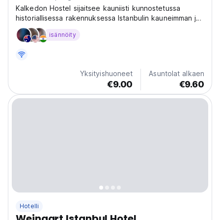
Kalkedon Hostel sijaitsee kauniisti kunnostetussa
historiallisessa rakennuksessa Istanbulin kauneimman ja
turvallisimman kaupungin Kadıköyn sydämessä.
isännöity
Yksityishuoneet
Asuntolat alkaen
€9.00
€9.60
Hotelli
Weingart Istanbul Hotel