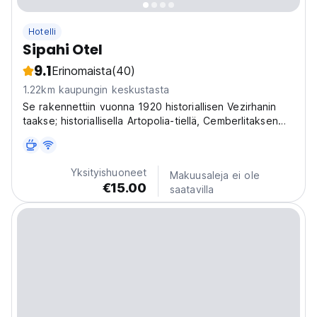
Hotelli
Sipahi Otel
9.1
Erinomaista
(40)
1.22km kaupungin keskustasta
Se rakennettiin vuonna 1920 historiallisen Vezirhanin
taakse; historiallisella Artopolia-tiellä, Cemberlitaksen
alueella, joka sijaitsee Mahmut II Thombin ja
tuomioistuimen, hippodromin, antiikkipalatsin ja Koprulun
kirjaston välissä. Se on yksi Eminun alueen...
Yksityishuoneet
Makuusaleja ei ole
€15.00
saatavilla