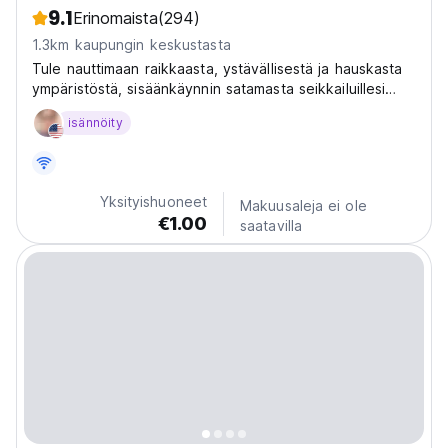
9.1
Erinomaista
(294)
1.3km kaupungin keskustasta
Tule nauttimaan raikkaasta, ystävällisestä ja hauskasta
ympäristöstä, sisäänkäynnin satamasta seikkailuillesi
Istanbulissa...
isännöity
Yksityishuoneet
Makuusaleja ei ole
€1.00
saatavilla