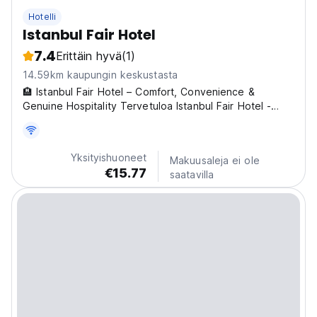
Hotelli
Istanbul Fair Hotel
7.4
Erittäin hyvä
(1)
14.59km kaupungin keskustasta
🏨 Istanbul Fair Hotel – Comfort, Convenience &
Genuine Hospitality Tervetuloa Istanbul Fair Hotel -
hotelliin — kodikkaaseen majapaikkaasi Istanbulissa,
jossa liike ja vapaa-aika kohtaavat, ja mukavuus
yhdistyy erinomaisiin kulkuyhteyksiin. Olitpa
Yksityishuoneet
Makuusaleja ei ole
kaupungissa...
€15.77
saatavilla