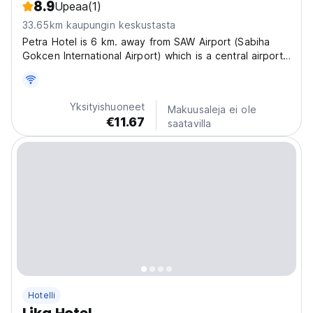
8.9
Upeaa
(1)
33.65km kaupungin keskustasta
Petra Hotel is 6 km. away from SAW Airport (Sabiha
Gokcen International Airport) which is a central airport
in Asian side of Istanbul. Tuzla Marina is 7km away from
the hotel. Establishment is brand new, it is built up 3
months before. There are three type...
Yksityishuoneet
Makuusaleja ei ole
€11.67
saatavilla
Hotelli