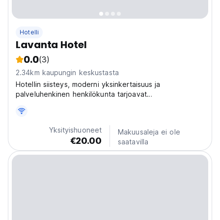
Hotelli
Lavanta Hotel
0.0
(3)
2.34km kaupungin keskustasta
Hotellin siisteys, moderni yksinkertaisuus ja
palveluhenkinen henkilökunta tarjoavat
mielenpalautetta ja iloa, johon palata pitkän
kaupungissa vietetyn päivän jälkeen.
Yksityishuoneet
Makuusaleja ei ole
€20.00
saatavilla