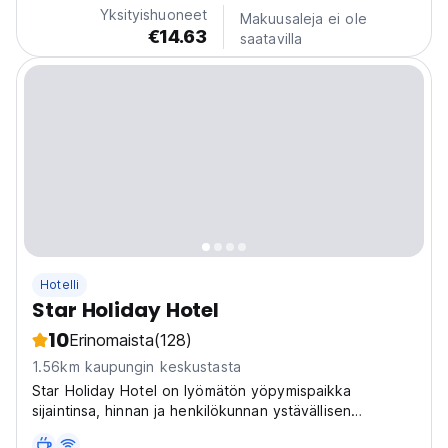
Yksityishuoneet
Makuusaleja ei ole
€14.63
saatavilla
Hotelli
Star Holiday Hotel
10
Erinomaista
(128)
1.56km kaupungin keskustasta
Star Holiday Hotel on lyömätön yöpymispaikka
sijaintinsa, hinnan ja henkilökunnan ystävällisen
vastaanoton vuoksi! Hotelli on täysin remontoitu