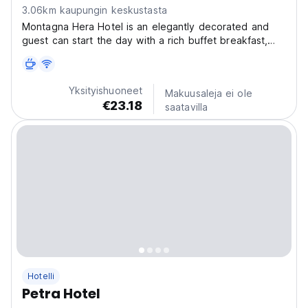
3.06km kaupungin keskustasta
Montagna Hera Hotel is an elegantly decorated and
guest can start the day with a rich buffet breakfast,
and enjoy lunch and dinner at the restaurant. The bar
is ideal for sampling various beverages. There are also
a lot of restaurants nearby, where guests...
Yksityishuoneet
Makuusaleja ei ole
€23.18
saatavilla
Hotelli
Petra Hotel