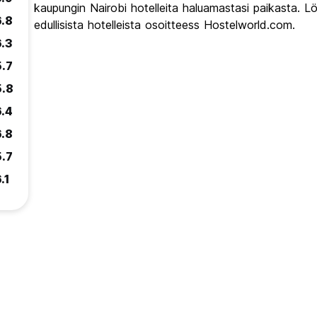
kaupungin Nairobi hotelleita haluamastasi paikasta. L
6.8
edullisista hotelleista osoitteess Hostelworld.com.
6.3
5.7
5.8
6.4
6.8
5.7
.1