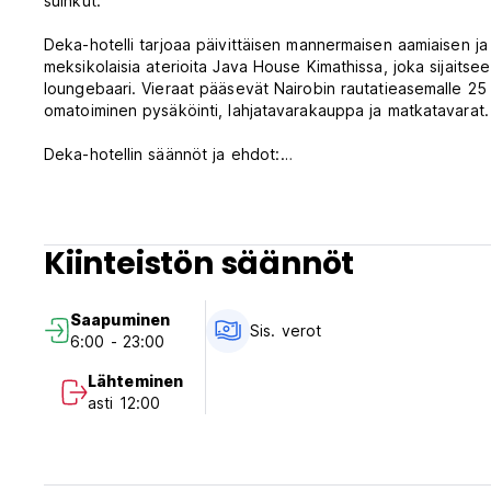
suihkut.
Deka-hotelli tarjoaa päivittäisen mannermaisen aamiaisen ja a
meksikolaisia ​​aterioita Java House Kimathissa, joka sijait
loungebaari. Vieraat pääsevät Nairobin rautatieasemalle 2
omatoiminen pysäköinti, lahjatavarakauppa ja matkatavarat.
Deka-hotellin säännöt ja ehdot:
Peruutusehdot: 72h ennen saapumista. Myöhäisestä peruutuk
Sisäänkirjautuminen klo 06.00-23.00 .
Kiinteistön säännöt
Uloskirjautuminen klo 06.00-11.00.
Maksu saapumisen yhteydessä luottokorteilla, pankkikorteil
Saapuminen
Verot sisältyvät.
Sis. verot
6:00 - 23:00
Aamiainen ei sisälly hintaan - 5 USD per henkilö per päivä.
Lähteminen
Yleistä:
asti 12:00
24 tunnin vastaanotto.
Ei ulkonaliikkumiskieltoa.
(Auto-translated from original language)