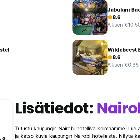
Jabulani Ba
8.6
Alkaen €10.5
stel
Wildebeest 
8.6
Alkaen €0.35
Lisätiedot:
Nairo
Tutustu kaupungin Nairobi hotellivalikoimaamme. Lue a
ja katso kuvia kaupungin Nairobi hotelleista. Näytä kau
6.9