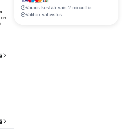
Varaus kestää vain 2 minuuttia
ja
Välitön vahvistus
ä on
n
hinta.
ää
ä