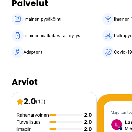
Palvelut
Ilmainen pysäköinti
Ilmainen 
Ilmainen matkatavarasäilytys
Polkupyö
Adapterit
Covid-19
Arviot
2.0
(10)
Majoittui t
Rahanarvoinen
2.0
Turvallisuus
2.0
La
L
Mie
ilmapiiri
2.0