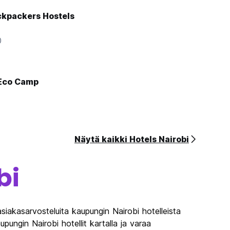
ckpackers Hostels
0
Eco Camp
Näytä kaikki Hotels Nairobi
bi
siakasarvosteluita kaupungin Nairobi hotelleista
pungin Nairobi hotellit kartalla ja varaa