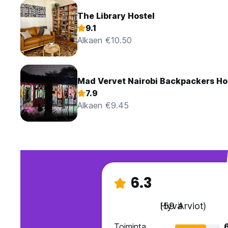
The Library Hostel
9.1
Alkaen €10.50
Mad Vervet Nairobi Backpackers Ho
7.9
Alkaen €9.45
6.3
Hyvä
(59 Arviot)
Toiminta