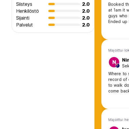
Siisteys
2.0
Booked thi
at 1am it 
Henkilöstö
2.0
guys who m
Sijainti
2.0
Ended up h
Palvelut
2.0
- so can’t
Majoittui l
Ni
N
Sek
Where to 
record of 
to walk do
come back 
an hour fo
hour for them to b
quite frien
Majoittui h