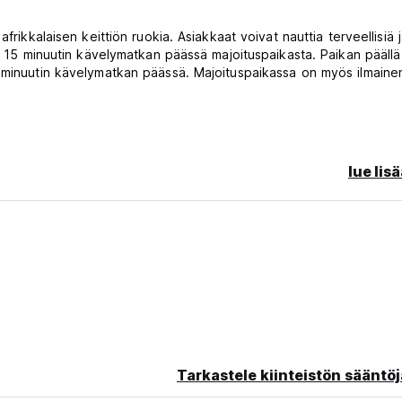
frikkalaisen keittiön ruokia. Asiakkaat voivat nauttia terveellisiä 
see 15 minuutin kävelymatkan päässä majoituspaikasta. Paikan pääll
5 minuutin kävelymatkan päässä. Majoituspaikassa on myös ilmaine
sesta tai saapumatta jättämisestä veloitetaan ensimmäisen yön 
lue lis
la.
Tarkastele kiinteistön sääntöj