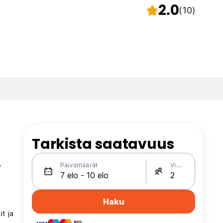
2.0
(10)
Tarkista saatavuus
.
Päivämäärät
Vieraat
Haku
t ja