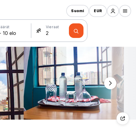
Suomi
EUR
äärät
Vieraat