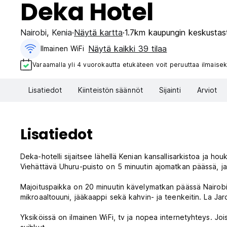
Deka Hotel
Nairobi
,
Kenia
Näytä kartta
1.7km kaupungin keskustas
Näytä kaikki 39 tilaa
Ilmainen WiFi
Varaamalla yli 4 vuorokautta etukäteen voit peruuttaa ilmaisek
Lisatiedot
Kiinteistön säännöt
Sijainti
Arviot
Lisatiedot
Deka-hotelli sijaitsee lähellä Kenian kansallisarkistoa ja houk
Viehättävä Uhuru-puisto on 5 minuutin ajomatkan päässä, 
Majoituspaikka on 20 minuutin kävelymatkan päässä Nairobin
mikroaaltouuni, jääkaappi sekä kahvin- ja teenkeitin. La Jar
Yksiköissä on ilmainen WiFi, tv ja nopea internetyhteys. Jo