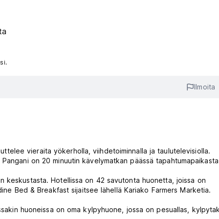
ta
si.
Ilmoita
uttelee vieraita yökerholla, viihdetoiminnalla ja taulutelevisiolla.
ja Pangani on 20 minuutin kävelymatkan päässä tapahtumapaikasta
 keskustasta. Hotellissa on 42 savutonta huonetta, joissa on
dine Bed & Breakfast sijaitsee lähellä Kariako Farmers Marketia.
issakin huoneissa on oma kylpyhuone, jossa on pesuallas, kylpytaki