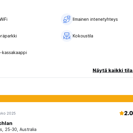
WiFi
Ilmainen intenetyhteys
räparkki
Kokoustila
-kassakaappi
Näytä kaikki tila
2.0
ouko 2025
chlan
s, 25-30, Australia