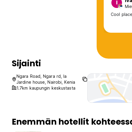
Iv
I
Mie
Cool place
Sijainti
Ngara Road, Ngara rd, la
Jardine house, Nairobi, Kenia
1.7km kaupungin keskustasta
Enemmän hotellit kohteessa