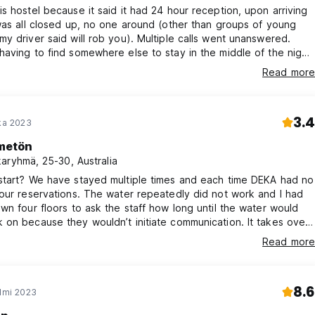
s hostel because it said it had 24 hour reception, upon arriving
was all closed up, no one around (other than groups of young
y driver said will rob you). Multiple calls went unanswered.
aving to find somewhere else to stay in the middle of the night
 comment on anything within the hostel itself.
Read more
3.4
oka 2023
metön
aryhmä, 25-30, Australia
start? We have stayed multiple times and each time DEKA had no
our reservations. The water repeatedly did not work and I had
wn four floors to ask the staff how long until the water would
on because they wouldn’t initiate communication. It takes over
r the restaurant to bring you plain bread or chips and another
Read more
ring you your change. On a plus the security guards are
dly.
8.6
elmi 2023