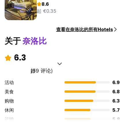
8.6
起 €0.35
查看在奈洛比的所有Hotels
关于
奈洛比
6.3
好
(59 评论)
活动
6.9
美食
6.8
购物
6.3
休闲
5.7
运输
5.8
景点
6.4