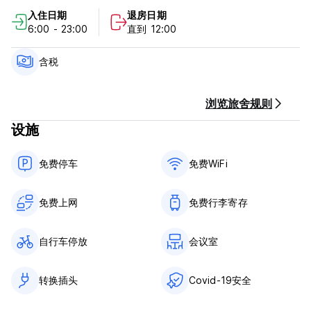
入住日期
退房日期
德卡酒店政策和条件：
6:00 - 23:00
直到 12:00
取消政策：抵达前 72 小时。如果延迟取消或未入住，我们将向您
收取入住第一晚的费用。
含税
入住时间为06:00至23:00。
退房时间为06:00至11:00。
浏览旅舍规则
设施
抵达时通过信用卡、借记卡付款。
含税。
不含早餐 - 每人每天 5 美元。
免费停车
免费WiFi
一般的：
24 小时接待。
免费上网
免费行李寄存
没有宵禁。
(Auto-translated from original language)
自行车停放
会议室
转换插头
Covid-19安全