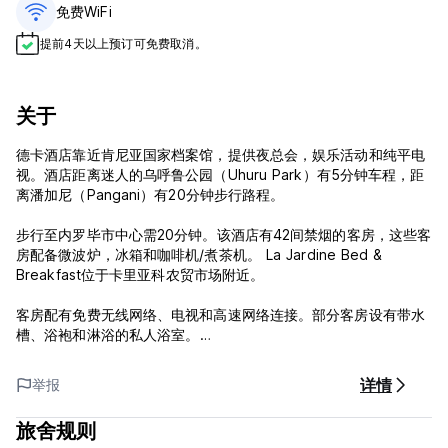
免费WiFi
提前4天以上预订可免费取消。
关于
德卡酒店靠近肯尼亚国家档案馆，提供夜总会，娱乐活动和纯平电
视。酒店距离迷人的乌呼鲁公园（Uhuru Park）有5分钟车程，距
离潘加尼（Pangani）有20分钟步行路程。
步行至内罗毕市中心需20分钟。该酒店有42间禁烟的客房，这些客
房配备微波炉，冰箱和咖啡机/煮茶机。 La Jardine Bed &
Breakfast位于卡里亚科农贸市场附近。
客房配有免费无线网络、电视和高速网络连接。部分客房设有带水
槽、浴袍和淋浴的私人浴室。
Deka酒店每日提供欧陆式早餐、非洲美食。步行15分钟即可到
详情
举报
Java House Kimathi，享用健康和墨西哥菜。酒店内设有休息室酒
吧。步行25分钟即可轻松到达内罗毕火车站。该酒店还有免费自助
旅舍规则
停车场，礼品店和行李寄存。