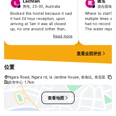
Lachlan
匿名
L
匿
男性, 25-30, Australia
混合团体, 25-
Booked this hostel because it said
Where to start? 
it had 24 hour reception, upon
multiple times a
arriving at 1am it was all closed
had no record of 
up, no one around (other than
The water repeat
groups of young guys who my
work and I had t
Read more
driver said will rob you). Multiple
floors to ask the
calls went unanswered. Ended up
until the water 
having to find somewhere else to
on because they w
查看全部评价
stay in the middle of the night - so
communication. It
can’t comment on anything within
hour for the rest
the hostel itself.
you plain bread 
位置
another hour for 
you your change. On a plus t
Ngara Road, Ngara rd, la Jardine house, 奈洛比, 肯尼亚
security guards ar
距市中心 1.7km
查看地图