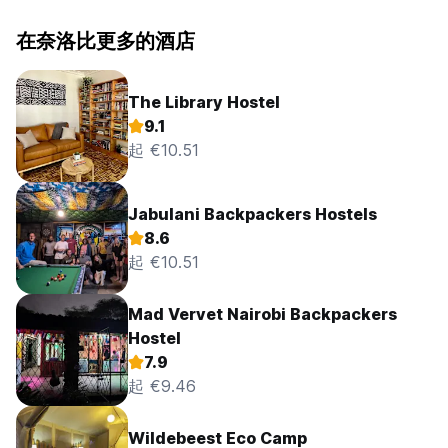
在奈洛比更多的酒店
The Library Hostel
9.1
起 €10.51
Jabulani Backpackers Hostels
8.6
起 €10.51
Mad Vervet Nairobi Backpackers
Hostel
7.9
起 €9.46
Wildebeest Eco Camp