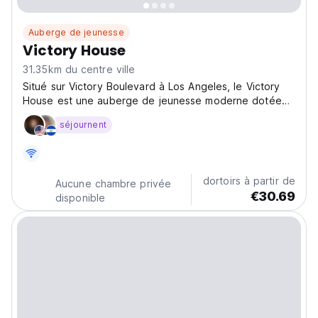
Auberge de jeunesse
Victory House
31.35km du centre ville
Situé sur Victory Boulevard à Los Angeles, le Victory
House est une auberge de jeunesse moderne dotée
d'une atmosphère sociale conviviale. Explorez
séjournent
Hollywood et Santa Monica depuis cette auberge
abordable, idéale pour les voyageurs solo ! (Auto-
translated...
dortoirs à partir de
Aucune chambre privée
€30.69
disponible