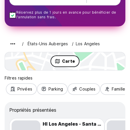
Réservez plus de 1 jours en avance pour bénéficier de
l'annulation sans frais.
États-Unis Auberges
Los Angeles
Carte
Filtres rapides
Privées
Parking
Couples
Familles
Propriétés présentées
HI Los Angeles - Santa Monica