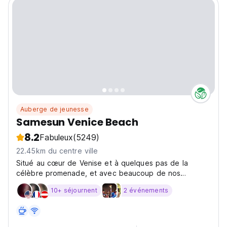
Auberge de jeunesse
Samesun Venice Beach
8.2
Fabuleux
(5249)
22.45km du centre ville
Situé au cœur de Venise et à quelques pas de la
célèbre promenade, et avec beaucoup de nos
chambres et notre salle commune offrant une vue sur
10+ séjournent
2 événements
l'océan, venez découvrir ce qu'est West LA. Notre
personnel local peut également vous indiquer tous les
meilleurs...