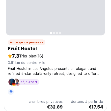
Auberge de jeunesse
Fruit Hostel
7.3
Très bien
(18)
3.61km du centre ville
Fruit Hostel in Los Angeles presents an elegant and
refined 5-star adults-only retreat, designed to offer
guests a peaceful and luxurious stay. Surrounded by a
séjournent
lush garden and complemented by a spacious terrace,
this hostel invites visitors to unwind in its...
chambres privatives
dortoirs à partir de
€32.89
€17.54