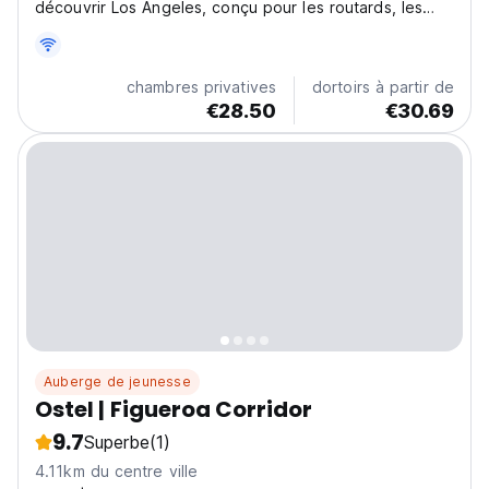
découvrir Los Angeles, conçu pour les routards, les
étudiants et les nomades numériques. Au lieu de
dortoirs bondés et de séjours impersonnels, vous
trouverez des chambres partagées confortables et
chambres privatives
dortoirs à partir de
entièrement...
€28.50
€30.69
Auberge de jeunesse
Ostel | Figueroa Corridor
9.7
Superbe
(1)
4.11km du centre ville