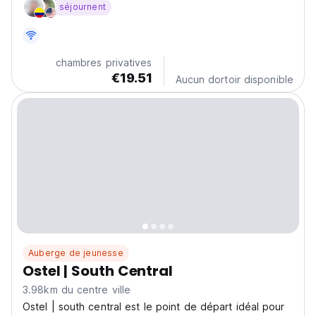
séjournent
from LA Memorial Coliseum (less than 1 km), a 15-
minute walk from the California Science...
chambres privatives
€19.51
Aucun dortoir disponible
Auberge de jeunesse
Ostel | South Central
3.98km du centre ville
Ostel | south central est le point de départ idéal pour