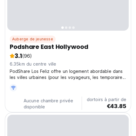
Auberge de jeunesse
Podshare East Hollywood
3.1
(96)
6.35km du centre ville
PodShare Los Feliz offre un logement abordable dans
les villes urbaines (pour les voyageurs, les temporaires
et les personnes qui s'installent dans la ville) donc
nous construisons sur mesure des «pods» comme
modèle de réutilisation adaptative de l'espace.
dortoirs à partir de
Aucune chambre privée
€43.85
disponible