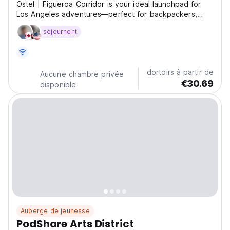
Ostel | Figueroa Corridor is your ideal launchpad for
Los Angeles adventures—perfect for backpackers,
students, and digital nomads looking to explore the
séjournent
city. Forget noisy hostels and crowded dorms; Ostel
offers cozy, fully furnished room shares in welcoming...
dortoirs à partir de
Aucune chambre privée
€30.69
disponible
Auberge de jeunesse
PodShare Arts District