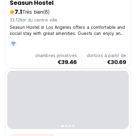
Seasun Hostel
7.1
Très bien
(8)
33.12km du centre ville
Seasun Hostel in Los Angeles offers a comfortable and
social stay with great amenities. Guests can enjoy an
outdoor swimming pool, a cozy shared lounge, and a
sunny terrace. The hostel provides free WiFi
throughout and a shared kitchen for cooking your
chambres privatives
dortoirs à partir de
own...
€39.46
€30.69