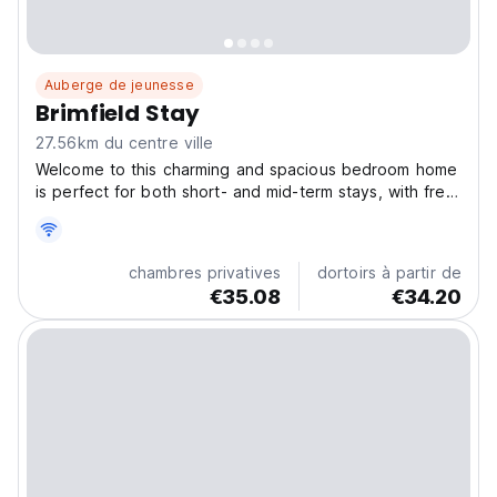
Auberge de jeunesse
Brimfield Stay
27.56km du centre ville
Welcome to this charming and spacious bedroom home
is perfect for both short- and mid-term stays, with free
parking on-site. Located in a quiet, serene
neighborhood in Panorama City, this property offers a
peaceful retreat with all the comforts of home. Each...
chambres privatives
dortoirs à partir de
€35.08
€34.20