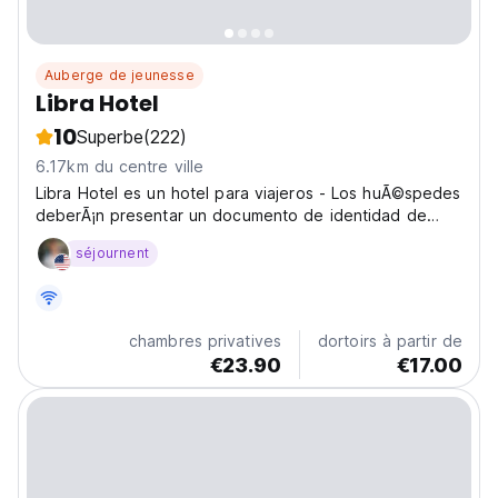
Auberge de jeunesse
Libra Hotel
10
Superbe
(222)
6.17km du centre ville
Libra Hotel es un hotel para viajeros - Los huÃ©spedes
deberÃ¡n presentar un documento de identidad de
otro estado, un pasaporte internacional y/u otro
séjournent
documento de identidad.
chambres privatives
dortoirs à partir de
€23.90
€17.00