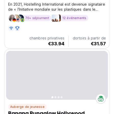
En 2021, Hostelling International est devenue signataire
de « l’Initiative mondiale sur les plastiques dans le
secteur du tourisme » dirigée par le Programme des
70+ séjournent
12 événements
Nations Unies pour l'environnement (PNUE) et
l'Organisation Mondiale du Tourisme (OMT), en
collaboration...
chambres privatives
dortoirs à partir de
€33.94
€31.57
Auberge de jeunesse
Banana Bungalow Hollywood