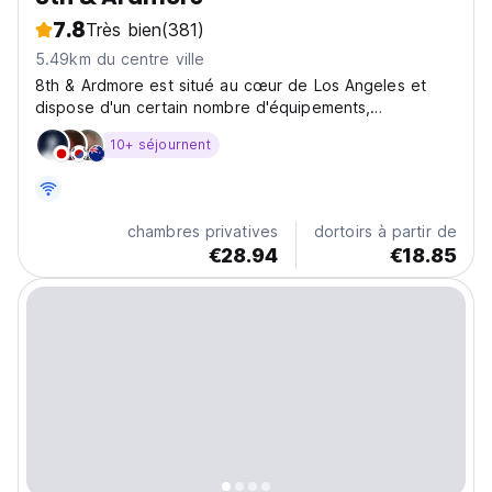
7.8
Très bien
(381)
5.49km du centre ville
8th & Ardmore est situé au cœur de Los Angeles et
dispose d'un certain nombre d'équipements,
notamment une cuisine commune, une salle à manger
10+ séjournent
intérieure/extérieure, un parking sécurisé et le WiFi
gratuit. Nous proposons des dortoirs partagés de 6 et
8 personnes...
chambres privatives
dortoirs à partir de
€28.94
€18.85