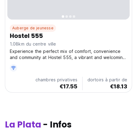
Auberge de jeunesse
Hostel 555
1.08km du centre ville
Experience the perfect mix of comfort, convenience
and community at Hostel 555, a vibrant and welcoming
hostel in the heart of La Plata, Argentina. Ideally
located near major avenues, public transport and the
train station, this hostel makes it easy to explore...
chambres privatives
dortoirs à partir de
€17.55
€18.13
La Plata
- Infos