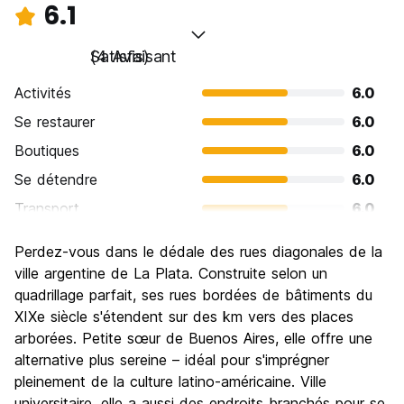
6.1
Satisfaisant
(4 Avis)
Activités
6.0
Se restaurer
6.0
Boutiques
6.0
Se détendre
6.0
Transport
6.0
Visites touristiques
6.5
Perdez-vous dans le dédale des rues diagonales de la
Culture
6.5
ville argentine de La Plata. Construite selon un
Sortir le soir / faire la fête
quadrillage parfait, ses rues bordées de bâtiments du
6.0
XIXe siècle s'étendent sur des km vers des places
Bonnes affaires
6.0
arborées. Petite sœur de Buenos Aires, elle offre une
alternative plus sereine – idéal pour s'imprégner
pleinement de la culture latino-américaine. Ville
universitaire, elle a aussi des endroits branchés pour se