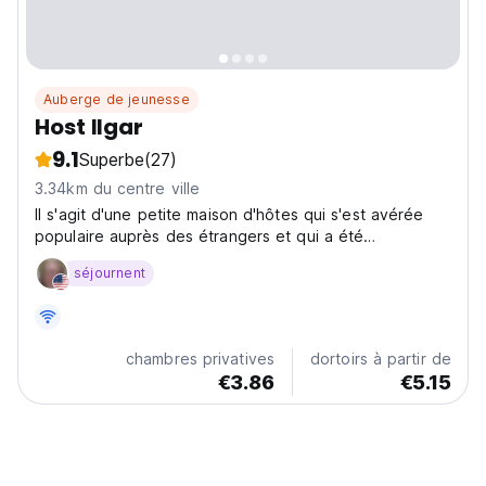
Auberge de jeunesse
Host Ilgar
9.1
Superbe
(27)
3.34km du centre ville
Il s'agit d'une petite maison d'hôtes qui s'est avérée
populaire auprès des étrangers et qui a été
sélectionnée comme l'un des rares hébergements de
séjournent
Sheki à figurer dans le guide Lonely Planet.
chambres privatives
dortoirs à partir de
€3.86
€5.15