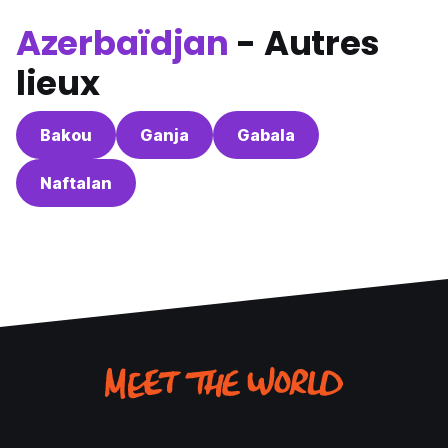
Azerbaïdjan
- Autres
lieux
Bakou
Ganja
Gabala
Naftalan