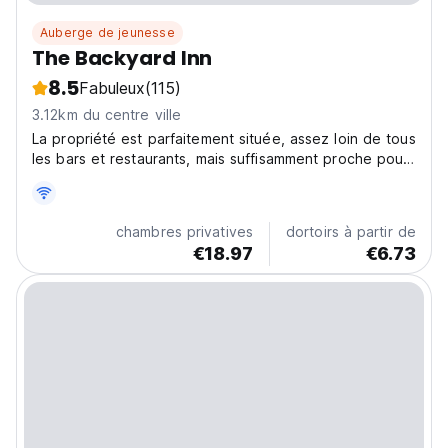
Auberge de jeunesse
The Backyard Inn
8.5
Fabuleux
(115)
3.12km du centre ville
La propriété est parfaitement située, assez loin de tous
les bars et restaurants, mais suffisamment proche pour
pouvoir y accéder en quelques minutes à pied et à la
plage.
chambres privatives
dortoirs à partir de
€18.97
€6.73