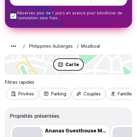
Réservez plus de 1 jours en avance pour bénéficier de
l'annulation sans frais.
Philippines Auberges
Moalboal
Carte
Filtres rapides
Privées
Parking
Couples
Familles
Propriétés présentées
Ananas Guesthouse Moalboal