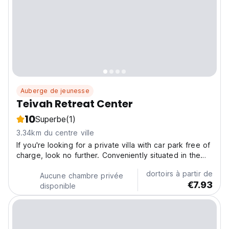
Auberge de jeunesse
Teivah Retreat Center
10
Superbe
(1)
3.34km du centre ville
If you're looking for a private villa with car park free of
charge, look no further. Conveniently situated in the
Moalboal part of Cebu, this property puts you close to
dortoirs à partir de
attractions and interesting dining options. Don't leave
Aucune chambre privée
€7.93
before paying a visit to the famous...
disponible