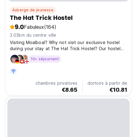
Auberge de jeunesse
The Hat Trick Hostel
9.0
Fabuleux
(164)
3.03km du centre ville
Visiting Moalboal? Why not visit our exclusive hostel
during your stay at The Hat Trick Hostel? Our hostel
offers a completely new design with it's unique roof
10+ séjournent
and native wood, with our hand crafted furniture in all
the rooms. It boasts both charm and character....
chambres privatives
dortoirs à partir de
€8.65
€10.81