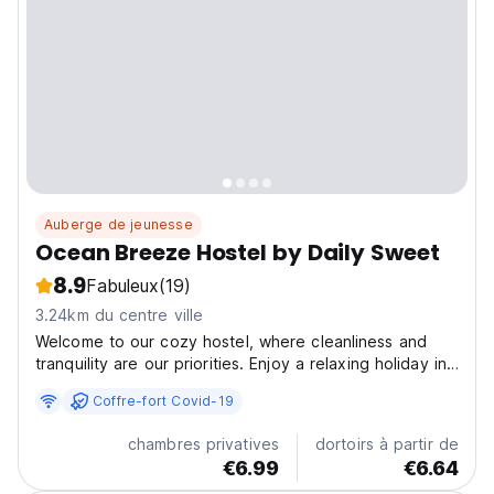
Auberge de jeunesse
Ocean Breeze Hostel by Daily Sweet
8.9
Fabuleux
(19)
3.24km du centre ville
Welcome to our cozy hostel, where cleanliness and
tranquility are our priorities. Enjoy a relaxing holiday in
our well-appointed rooms, including an 8-bed option
Coffre-fort Covid-19
with blackout curtains, individual lights, and secure
lockers. Each room features an en-suite...
chambres privatives
dortoirs à partir de
€6.99
€6.64