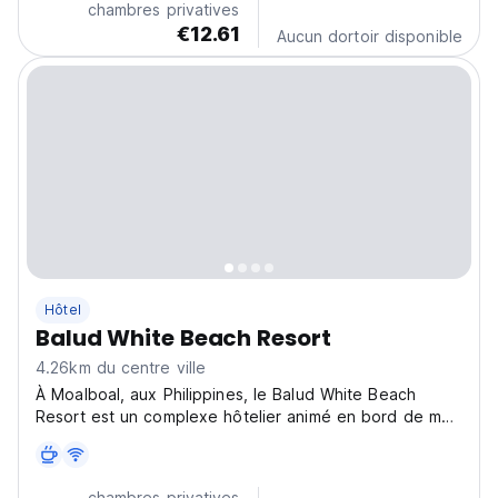
chambres privatives
€12.61
Aucun dortoir disponible
Hôtel
Balud White Beach Resort
4.26km du centre ville
À Moalboal, aux Philippines, le Balud White Beach
Resort est un complexe hôtelier animé en bord de mer.
Idéal pour les voyageurs solo sociables en quête
d'aventures insulaires, c'est l'un des meilleurs
complexes de Moalboal pour la plongée et la plongée
chambres privatives