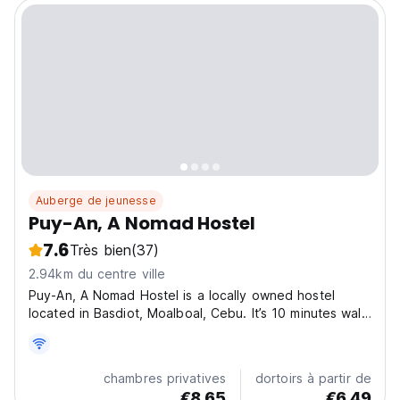
Auberge de jeunesse
Puy-An, A Nomad Hostel
7.6
Très bien
(37)
2.94km du centre ville
Puy-An, A Nomad Hostel is a locally owned hostel
located in Basdiot, Moalboal, Cebu. It’s 10 minutes walk
to Panagsama Beach where school of sardines and
turtles can be seen. It’s 15 minutes drive to Basdako,
White Beach and 30 minutes drive to Kawasan Falls...
chambres privatives
dortoirs à partir de
€8.65
€6.49