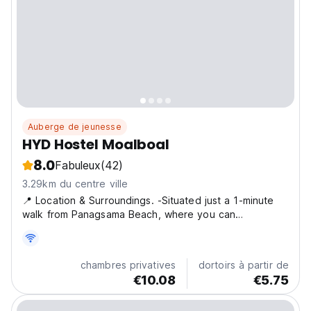
Auberge de jeunesse
HYD Hostel Moalboal
8.0
Fabuleux
(42)
3.29km du centre ville
📍 Location & Surroundings. -Situated just a 1-minute
walk from Panagsama Beach, where you can
experience the famous sardines run. -About 15 minutes
by vehicle from Moalboal town center and the main
bus station, and a similar distance to White Beach -
chambres privatives
dortoirs à partir de
Just...
€10.08
€5.75