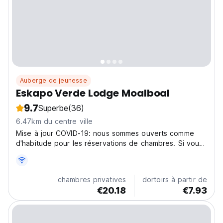
Auberge de jeunesse
Eskapo Verde Lodge Moalboal
9.7
Superbe
(36)
6.47km du centre ville
Mise à jour COVID-19: nous sommes ouverts comme
d'habitude pour les réservations de chambres. Si vous
êtes en mesure de vous rendre à (ou êtes déjà à) C
chambres privatives
dortoirs à partir de
€20.18
€7.93