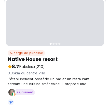
Auberge de jeunesse
Native House resort
8.7
Fabuleux
(210)
3.36km du centre ville
L'établissement possède un bar et un restaurant
servant une cuisine américaine. Il propose une
réception ouverte 24h/24, des transferts aéroport, un
séjournent
service d'étage et une connexion Wi-Fi gratuite.