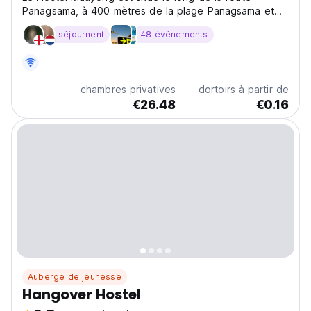
Panagsama, à 400 mètres de la plage Panagsama et
de la célèbre course de sardines.
séjournent
48 événements
chambres privatives
dortoirs à partir de
€26.48
€0.16
Auberge de jeunesse
Hangover Hostel