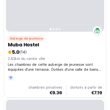
Auberge de jeunesse
Muba Hostel
5.0
(14)
2.83km du centre ville
Les chambres de cette auberge de jeunesse sont
équipées d'une terrasse. Dotées d'une salle de bains
commune avec bidet et articles de toilette gratuits,
certaines chambres du MUBA HOSTEL disposent
également d'un balcon.
chambres privatives
dortoirs à partir de
€9.36
€7.19