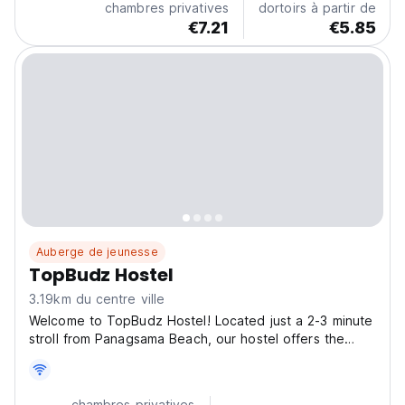
chambres privatives
dortoirs à partir de
€7.21
€5.85
Auberge de jeunesse
TopBudz Hostel
3.19km du centre ville
Welcome to TopBudz Hostel! Located just a 2-3 minute
stroll from Panagsama Beach, our hostel offers the
perfect blend of convenience and adventure. Picture
yourself snorkeling and swimming with turtles and
sardines in the crystal-clear waters, just steps...
chambres privatives