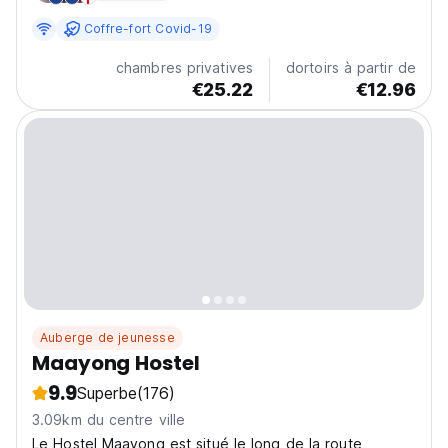
sun-kissed beaches, our hostel offers a unique fusion...
Coffre-fort Covid-19
chambres privatives
dortoirs à partir de
€25.22
€12.96
Auberge de jeunesse
Maayong Hostel
9.9
Superbe
(176)
3.09km du centre ville
Le Hostel Maayong est situé le long de la route