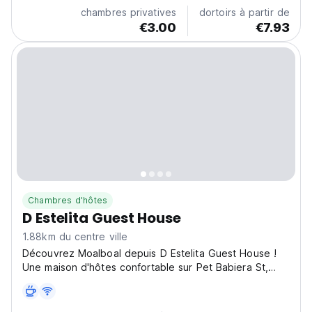
chambres privatives
dortoirs à partir de
€3.00
€7.93
Chambres d'hôtes
D Estelita Guest House
1.88km du centre ville
Découvrez Moalboal depuis D Estelita Guest House !
Une maison d'hôtes confortable sur Pet Babiera St,
parfaite pour la plongée et les plages. Meilleure
maison d'hôtes pour les voyageurs en solo et les fans
de la vie marine ! (Auto-translated from original...