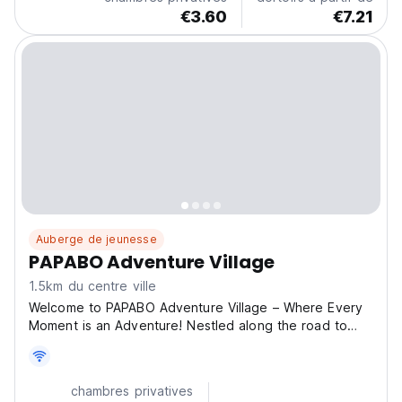
Private...
€3.60
€7.21
Auberge de jeunesse
PAPABO Adventure Village
1.5km du centre ville
Welcome to PAPABO Adventure Village – Where Every
Moment is an Adventure! Nestled along the road to
Basdako, PAPABO Adventure Village offers a unique
blend of comfort, entertainment, and adventure for
travelers of all kinds. Whether you're looking for a
chambres privatives
relaxing...