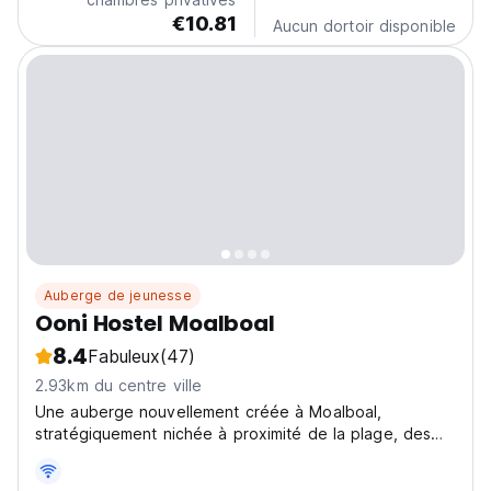
€10.81
Aucun dortoir disponible
Auberge de jeunesse
Ooni Hostel Moalboal
8.4
Fabuleux
(47)
2.93km du centre ville
Une auberge nouvellement créée à Moalboal,
stratégiquement nichée à proximité de la plage, des
transports en commun et de la vie locale animée, où
vous pourrez profiter d'une gamme d'équipements