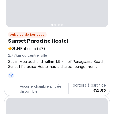
Auberge de jeunesse
Sunset Paradise Hostel
8.6
Fabuleux
(47)
2.77km du centre ville
Set in Moalboal and within 1.9 km of Panagsama Beach,
Sunset Paradise Hostel has a shared lounge, non-
smoking rooms, and free WiFi throughout the property.
Kawasan Falls is 25 km from the hostel and Santo Nino
Church is 24 km away. At the hostel, the rooms...
dortoirs à partir de
Aucune chambre privée
€4.32
disponible