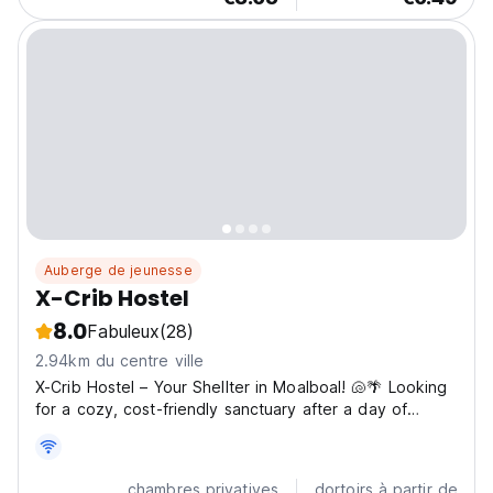
Auberge de jeunesse
X-Crib Hostel
8.0
Fabuleux
(28)
2.94km du centre ville
X-Crib Hostel – Your Shellter in Moalboal! 🐚🌴 Looking
for a cozy, cost-friendly sanctuary after a day of
adventure? X-Crib Hostel is the perfect spot for
nomads and backpackers to rest, recharge, and
connect. 🌟 Why Stay With Us? ✔ Rest in Comfort –
chambres privatives
dortoirs à partir de