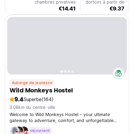
chambres privatives
dortoirs à partir de
€14.41
€9.37
Auberge de jeunesse
Wild Monkeys Hostel
9.4
Superbe
(164)
3.08km du centre ville
Welcome to Wild Monkeys Hostel – your ultimate
gateway to adventure, comfort, and unforgettable
memories in the heart of Moalboal! Nestled amid lush
séjournent
tropical landscapes and just a stone's throw from the