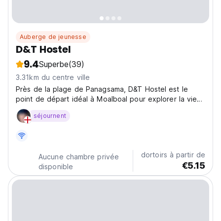
Auberge de jeunesse
D&T Hostel
9.4
Superbe
(39)
3.31km du centre ville
Près de la plage de Panagsama, D&T Hostel est le
point de départ idéal à Moalboal pour explorer la vie
marine. L'une des meilleures auberges de Moalboal
séjournent
pour les plongeurs et les amoureux de la plage. (Auto-
translated from original language)
dortoirs à partir de
Aucune chambre privée
€5.15
disponible