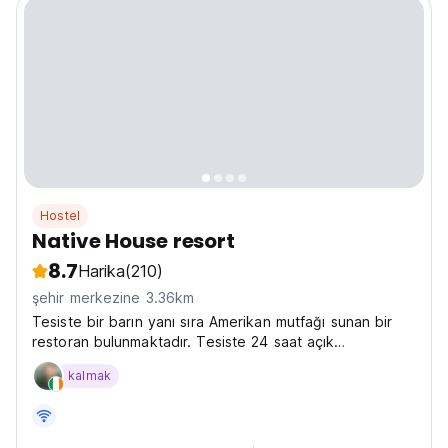
Hostel
Native House resort
8.7
Harika
(210)
şehir merkezine 3.36km
Tesiste bir barın yanı sıra Amerikan mutfağı sunan bir
restoran bulunmaktadır. Tesiste 24 saat açık
resepsiyon, havaalanı transferi, oda servisi ve ücretsiz
kalmak
WiFi erişimi mevcuttur.