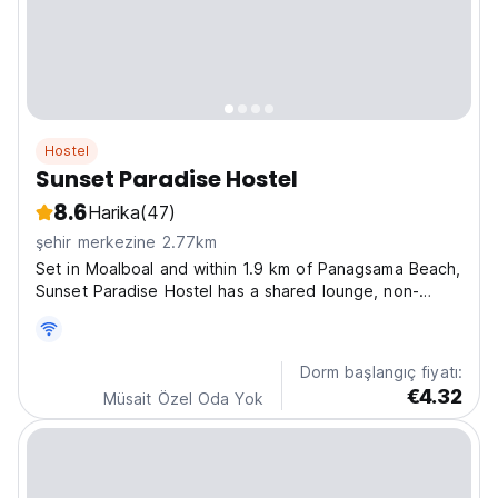
Hostel
Sunset Paradise Hostel
8.6
Harika
(47)
şehir merkezine 2.77km
Set in Moalboal and within 1.9 km of Panagsama Beach,
Sunset Paradise Hostel has a shared lounge, non-
smoking rooms, and free WiFi throughout the property.
Kawasan Falls is 25 km from the hostel and Santo Nino
Church is 24 km away. At the hostel, the rooms...
Dorm başlangıç fiyatı:
€4.32
Müsait Özel Oda Yok