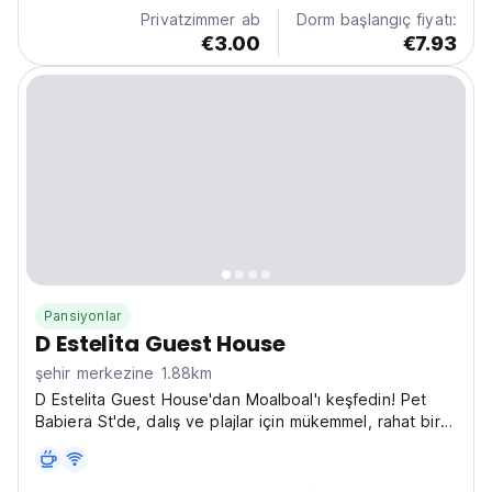
Privatzimmer ab
Dorm başlangıç fiyatı:
€3.00
€7.93
Pansiyonlar
D Estelita Guest House
şehir merkezine 1.88km
D Estelita Guest House'dan Moalboal'ı keşfedin! Pet
Babiera St'de, dalış ve plajlar için mükemmel, rahat bir
konuk evi. Yalnız seyahat edenler ve deniz yaşamı
hayranları için en iyi konuk evi! (Auto-translated from
original language)