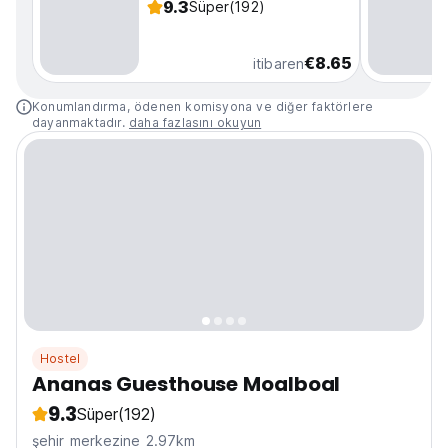
9.3
Süper
(192)
€8.65
itibaren
Konumlandırma, ödenen komisyona ve diğer faktörlere
dayanmaktadır.
daha fazlasını okuyun
Hostel
Ananas Guesthouse Moalboal
9.3
Süper
(192)
şehir merkezine 2.97km