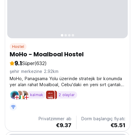
Hostel
MoHo - Moalboal Hostel
9.1
Süper
(632)
şehir merkezine 2.92km
MoHo, Panagsama Yolu üzerinde stratejik bir konumda
yer alan rahat Moalboal, Cebu'daki en yeni sırt çantalı
gezgin hostelidir.
kalmak
2 olaylar
Privatzimmer ab
Dorm başlangıç fiyatı:
€9.37
€5.51