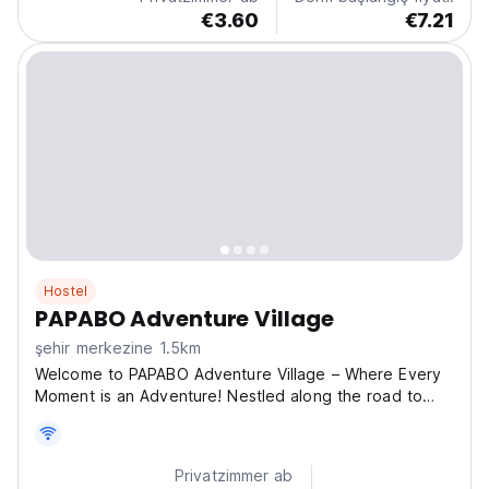
Private...
€3.60
€7.21
Hostel
PAPABO Adventure Village
şehir merkezine 1.5km
Welcome to PAPABO Adventure Village – Where Every
Moment is an Adventure! Nestled along the road to
Basdako, PAPABO Adventure Village offers a unique
blend of comfort, entertainment, and adventure for
travelers of all kinds. Whether you're looking for a
Privatzimmer ab
relaxing...