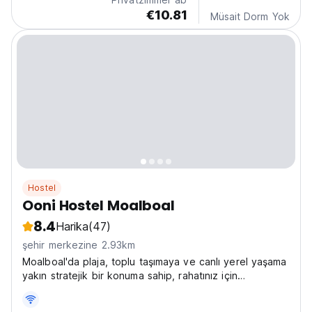
€10.81
Müsait Dorm Yok
Hostel
Ooni Hostel Moalboal
8.4
Harika
(47)
şehir merkezine 2.93km
Moalboal'da plaja, toplu taşımaya ve canlı yerel yaşama
yakın stratejik bir konuma sahip, rahatınız için
tasarlanmış çeşitli olanakların keyfini çıkarabileceğiniz
ve macera, topluluk ve uygun fiyatla dolu bir dünyayı