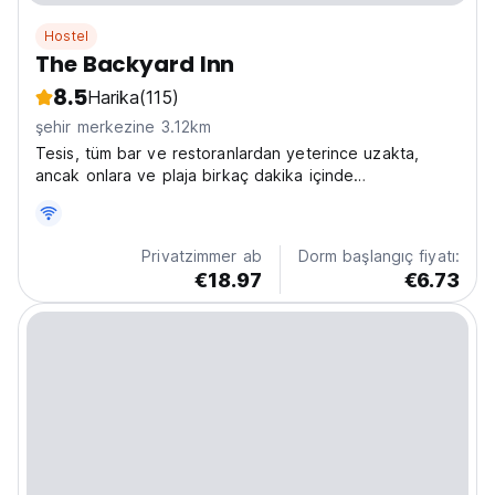
Hostel
The Backyard Inn
8.5
Harika
(115)
şehir merkezine 3.12km
Tesis, tüm bar ve restoranlardan yeterince uzakta,
ancak onlara ve plaja birkaç dakika içinde
yürüyebileceğiniz kadar yakın, mükemmel bir konuma
sahiptir.
Privatzimmer ab
Dorm başlangıç fiyatı:
€18.97
€6.73