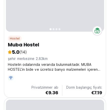
Hostel
Muba Hostel
5.0
(14)
şehir merkezine 2.83km
Hostelin odalarında veranda bulunmaktadır. MUBA
HOSTEL'in bide ve ücretsiz banyo malzemeleri içeren
ortak banyoya sahip bazı odaları ayrıca balkonludur.
Privatzimmer ab
Dorm başlangıç fiyatı:
€9.36
€7.19