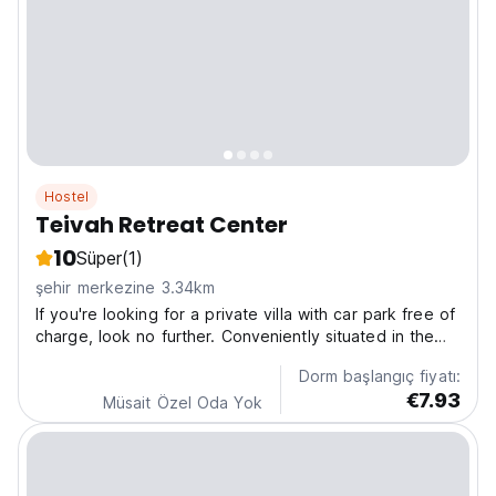
Hostel
Teivah Retreat Center
10
Süper
(1)
şehir merkezine 3.34km
If you're looking for a private villa with car park free of
charge, look no further. Conveniently situated in the
Moalboal part of Cebu, this property puts you close to
Dorm başlangıç fiyatı:
attractions and interesting dining options. Don't leave
€7.93
before paying a visit to the famous...
Müsait Özel Oda Yok