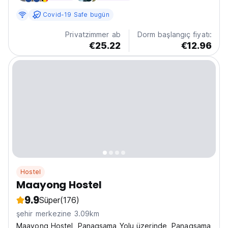
sun-kissed beaches, our hostel offers a unique fusion...
Covid-19 Safe bugün
Privatzimmer ab
Dorm başlangıç fiyatı:
€25.22
€12.96
Hostel
Maayong Hostel
9.9
Süper
(176)
şehir merkezine 3.09km
Maayong Hostel, Panagsama Yolu üzerinde, Panagsama