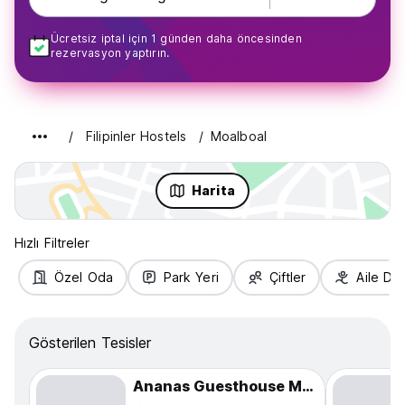
Ücretsiz iptal için 1 günden daha öncesinden
rezervasyon yaptırın.
Filipinler Hostels
Moalboal
Harita
Hızlı Filtreler
Özel Oda
Park Yeri
Çiftler
Aile Do
Gösterilen Tesisler
Ananas Guesthouse Moalboal