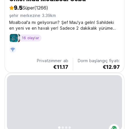
9.5
Süper
(1266)
şehir merkezine 3.39km
Moalboal'a mı geliyorsun? Şef Mau'ya gelin! Sahildeki
en yeni ve en havalı yer! Sadece 2 dakikalık yürüme
mesafesinde elverişli bir konumdayız
16 olaylar
Privatzimmer ab
Dorm başlangıç fiyatı:
€11.17
€12.97