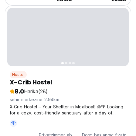
Hostel
X-Crib Hostel
8.0
Harika
(28)
şehir merkezine 2.94km
X-Crib Hostel – Your Shellter in Moalboal! 🐚🌴 Looking
for a cozy, cost-friendly sanctuary after a day of
adventure? X-Crib Hostel is the perfect spot for
nomads and backpackers to rest, recharge, and
connect. 🌟 Why Stay With Us? ✔ Rest in Comfort –
Privatzimmer ab
Dorm başlangıç fiyatı: