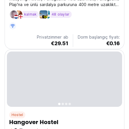
Plajı'na ve ünlü sardalya parkuruna 400 metre uzaklıkta
yer almaktadır.
kalmak
48 olaylar
Privatzimmer ab
Dorm başlangıç fiyatı:
€29.51
€0.16
Hostel
Hangover Hostel