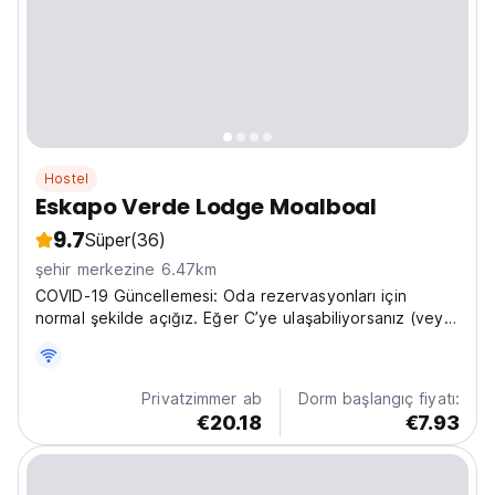
Hostel
Eskapo Verde Lodge Moalboal
9.7
Süper
(36)
şehir merkezine 6.47km
COVID-19 Güncellemesi: Oda rezervasyonları için
normal şekilde açığız. Eğer C’ye ulaşabiliyorsanız (veya
halihazırda C’deyseniz)
Privatzimmer ab
Dorm başlangıç fiyatı:
€20.18
€7.93