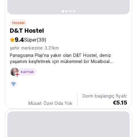
Hostel
D&T Hostel
9.4
Süper
(39)
şehir merkezine 3.31km
Panagsama Plajı'na yakın olan D&T Hostel, deniz
yaşamını keşfetmek için mükemmel bir Moalboal
üssüdür. Dalış ve plaj severler için en iyi Moalboal
kalmak
hostellerinden biri. (Auto-translated from original
language)
Dorm başlangıç fiyatı:
€5.15
Müsait Özel Oda Yok