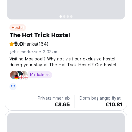
Hostel
The Hat Trick Hostel
9.0
Harika
(164)
şehir merkezine 3.03km
Visiting Moalboal? Why not visit our exclusive hostel
during your stay at The Hat Trick Hostel? Our hostel
offers a completely new design with it's unique roof
10+ kalmak
and native wood, with our hand crafted furniture in all
the rooms. It boasts both charm and character....
Privatzimmer ab
Dorm başlangıç fiyatı:
€8.65
€10.81