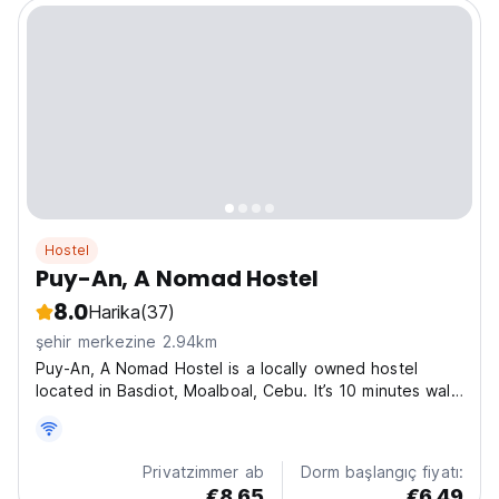
Hostel
Puy-An, A Nomad Hostel
8.0
Harika
(37)
şehir merkezine 2.94km
Puy-An, A Nomad Hostel is a locally owned hostel
located in Basdiot, Moalboal, Cebu. It’s 10 minutes walk
to Panagsama Beach where school of sardines and
turtles can be seen. It’s 15 minutes drive to Basdako,
White Beach and 30 minutes drive to Kawasan Falls...
Privatzimmer ab
Dorm başlangıç fiyatı:
€8.65
€6.49