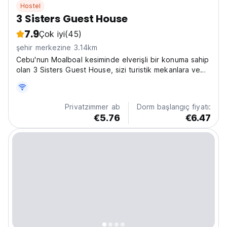
Hostel
3 Sisters Guest House
7.9
Çok iyi
(45)
şehir merkezine 3.14km
Cebu'nun Moalboal kesiminde elverişli bir konuma sahip
olan 3 Sisters Guest House, sizi turistik mekanlara ve
ilgi çekici yemek seçeneklerine yakın bir konuma getirir.
Privatzimmer ab
Dorm başlangıç fiyatı:
€5.76
€6.47