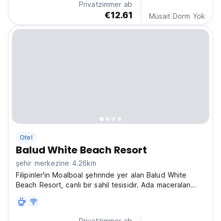
Privatzimmer ab
€12.61
Müsait Dorm Yok
Otel
Balud White Beach Resort
şehir merkezine 4.26km
Filipinler'in Moalboal şehrinde yer alan Balud White
Beach Resort, canlı bir sahil tesisidir. Ada maceraları
arayan sosyal yalnız gezginler için ideal olup,
Moalboal'da dalış ve şnorkelle yüzme için en iyi
tesislerden biridir. (Auto-translated from original...
Privatzimmer ab