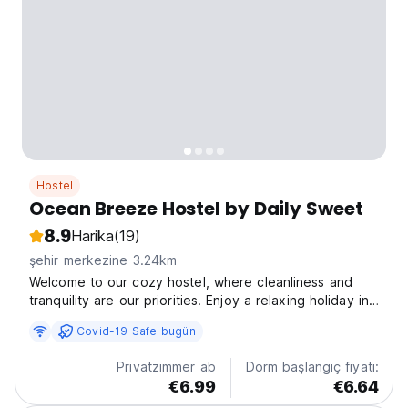
Hostel
Ocean Breeze Hostel by Daily Sweet
8.9
Harika
(19)
şehir merkezine 3.24km
Welcome to our cozy hostel, where cleanliness and
tranquility are our priorities. Enjoy a relaxing holiday in
our well-appointed rooms, including an 8-bed option
Covid-19 Safe bugün
with blackout curtains, individual lights, and secure
lockers. Each room features an en-suite...
Privatzimmer ab
Dorm başlangıç fiyatı:
€6.99
€6.64