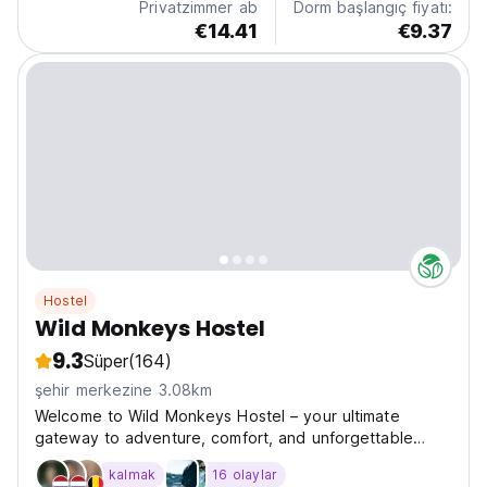
Privatzimmer ab
Dorm başlangıç fiyatı:
€14.41
€9.37
Hostel
Wild Monkeys Hostel
9.3
Süper
(164)
şehir merkezine 3.08km
Welcome to Wild Monkeys Hostel – your ultimate
gateway to adventure, comfort, and unforgettable
memories in the heart of Moalboal! Nestled amid lush
kalmak
16 olaylar
tropical landscapes and just a stone's throw from the