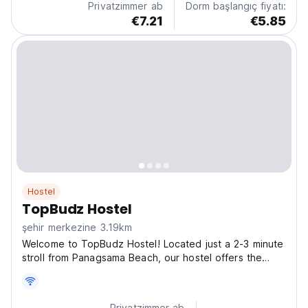
Privatzimmer ab
Dorm başlangıç fiyatı:
€7.21
€5.85
Hostel
TopBudz Hostel
şehir merkezine 3.19km
Welcome to TopBudz Hostel! Located just a 2-3 minute
stroll from Panagsama Beach, our hostel offers the
perfect blend of convenience and adventure. Picture
yourself snorkeling and swimming with turtles and
sardines in the crystal-clear waters, just steps...
Privatzimmer ab