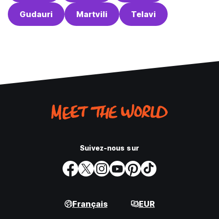
Gudauri
Martvili
Telavi
Suivez-nous sur
Français
EUR