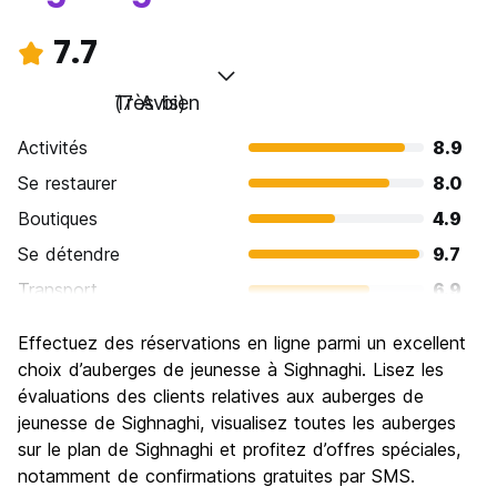
7.7
Très bien
(7 Avis)
Activités
8.9
Se restaurer
8.0
Boutiques
4.9
Se détendre
9.7
Transport
6.9
Visites touristiques
8.6
Effectuez des réservations en ligne parmi un excellent
Culture
8.3
choix d’auberges de jeunesse à Sighnaghi. Lisez les
Sortir le soir / faire la fête
évaluations des clients relatives aux auberges de
5.1
jeunesse de Sighnaghi, visualisez toutes les auberges
Bonnes affaires
8.9
sur le plan de Sighnaghi et profitez d’offres spéciales,
notamment de confirmations gratuites par SMS.