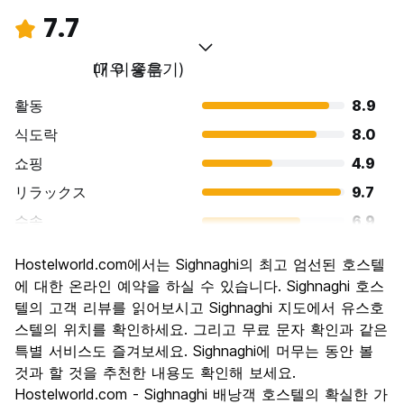
7.7
매우 좋음
(7 이용후기)
활동
8.9
식도락
8.0
쇼핑
4.9
リラックス
9.7
수송
6.9
경치
8.6
Hostelworld.com에서는 Sighnaghi의 최고 엄선된 호스텔
문화
8.3
에 대한 온라인 예약을 하실 수 있습니다. Sighnaghi 호스
나이트 라이프
텔의 고객 리뷰를 읽어보시고 Sighnaghi 지도에서 유스호
5.1
스텔의 위치를 확인하세요. 그리고 무료 문자 확인과 같은
가격 대비 만족도
8.9
특별 서비스도 즐겨보세요. Sighnaghi에 머무는 동안 볼
것과 할 것을 추천한 내용도 확인해 보세요.
Hostelworld.com - Sighnaghi 배낭객 호스텔의 확실한 가