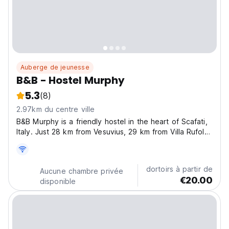
Auberge de jeunesse
B&B - Hostel Murphy
5.3
(8)
2.97km du centre ville
B&B Murphy is a friendly hostel in the heart of Scafati,
Italy. Just 28 km from Vesuvius, 29 km from Villa Rufolo,
as well as 29 km from Duomo di Ravello. It offers
separate male and female dorms, a shared kitchen,
bathrooms, and a cozy common room to relax...
dortoirs à partir de
Aucune chambre privée
€20.00
disponible