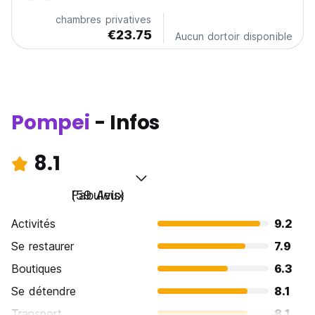
originalité, pour le rendre chaleureux et accueillant.
chambres privatives
Nous sommes trois...
€23.75
Aucun dortoir disponible
Pompei
- Infos
8.1
Fabuleux
(59 Avis)
Activités
9.2
Se restaurer
7.9
Boutiques
6.3
Se détendre
8.1
Transport
8.1