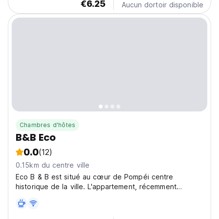
€6.25
Aucun dortoir disponible
Chambres d'hôtes
B&B Eco
0.0
(12)
0.15km du centre ville
Eco B & B est situé au cœur de Pompéi centre
historique de la ville. L'appartement, récemment
rénové, se compose d'une salle à l'entrée de la vie et
de trois belles chambres et fonctionnels. Toutes les
chambres sont climatisées et elles disposent d'un