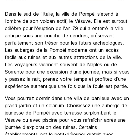
Visites touristiques
9.4
Dans le sud de l'Italie, la ville de Pompéi s'étend à
Culture
9.5
l'ombre de son volcan actif, le Vésuve. Elle est surtout
Sortir le soir / faire la fête
célèbre pour l'éruption de l'an 79 qui a enterré la ville
6.1
antique sous une couche de cendres, préservant
Bonnes affaires
8.3
parfaitement son trésor pour les futurs archéologues.
Les auberges de la Pompéi moderne ont un accès
facile aux ruines et aux autres attractions de la ville.
Les voyageurs viennent souvent de Naples ou de
Sorrente pour une excursion d'une journée, mais si vous
y passez la nuit, prenez votre temps et profitez d'une
expérience authentique une fois que la foule est partie.
Vous pourrez dormir dans une villa de banlieue avec un
grand jardin et un solarium. Choisissez une auberge de
jeunesse de Pompéi avec terrasse surplombant le
Vésuve ou avec piscine pour vous rafraîchir après une
journée d'exploration des ruines. Certains
établissements ont le petit-déjeuner gratuit avec