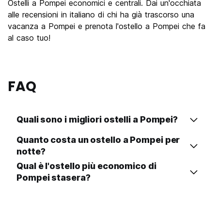
Ostelli a Pompei economici e centrali. Dai un'occhiata
Luoghi di interesse culturale
9.5
alle recensioni in italiano di chi ha già trascorso una
Festa / Vita notturna
vacanza a Pompei e prenota l'ostello a Pompei che fa
6.1
al caso tuo!
Qualita' Prezzo
8.3
FAQ
Quali sono i migliori ostelli a Pompei?
Quanto costa un ostello a Pompei per
notte?
Qual è l'ostello più economico di
Pompei stasera?