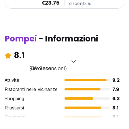
€23.75
disponibile.
Pompei
- Informazioni
8.1
Favoloso
(59 Recensioni)
Attività
9.2
Ristoranti nelle vicinanze
7.9
Shopping
6.3
Rilassarsi
8.1
Trasporto
8.1
Cosa visitare
9.4