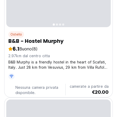
Ostello
B&B - Hostel Murphy
6.1
Buono
(8)
2.97km dal centro citta
B&B Murphy is a friendly hostel in the heart of Scafati,
Italy. Just 28 km from Vesuvius, 29 km from Villa Rufolo,
as well as 29 km from Duomo di Ravello. It offers
separate male and female dorms, a shared kitchen,
bathrooms, and a cozy common room to relax...
camerate a partire da
Nessuna camera privata
€20.00
disponibile.