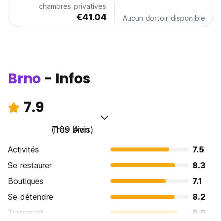
chambres privatives
€41.04
Aucun dortoir disponible
Brno
- Infos
7.9
Très bien
(109 Avis)
Activités
7.5
Se restaurer
8.3
Boutiques
7.1
Se détendre
8.2
Transport
8.5