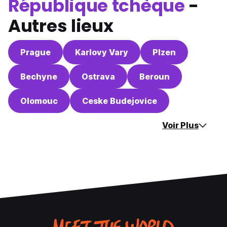
République tchèque
-
Autres lieux
Prague
Karlovy Vary
Plzen
Bechyne
Ostrava
Beroun
Olomouc
Ceske Budejovice
Voir Plus