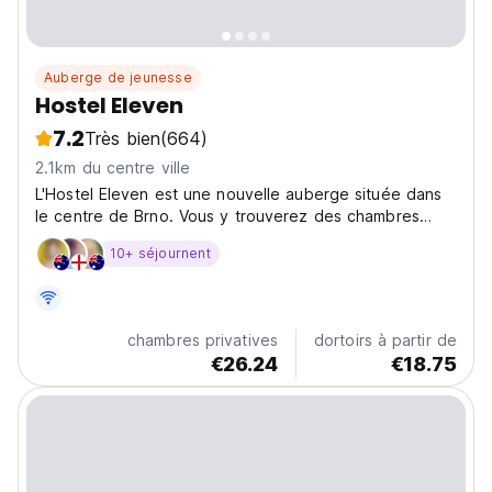
Auberge de jeunesse
Hostel Eleven
7.2
Très bien
(664)
2.1km du centre ville
L'Hostel Eleven est une nouvelle auberge située dans
le centre de Brno. Vous y trouverez des chambres
confortables, certaines avec terrasse, ainsi que le Wifi
10+ séjournent
gratuit. Nous avons un café où vous pouvez vous
rencontrer et socialiser.
chambres privatives
dortoirs à partir de
€26.24
€18.75