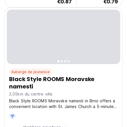
€0.87
€0.79
Auberge de jeunesse
Black Style ROOMS Moravske
namesti
2.05km du centre ville
Black Style ROOMS Moravske namesti in Brno offers a
convenient location with St. James Church a 5-minute
walk away! Guests enjoy a garden and free WiFi. The
hostel features a lounge, lift, shared kitchen, electric
vehicle charging station, coffee shop, and...