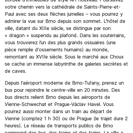
votre chemin vers la cathédrale de Saints-Pierre-et-
Paul avec ses deux flèches jumelles – vous pourrez y
admirer la vue sur Brno depuis son sommet. L'hôtel de
ville, datant du XIIIe siècle, se distingue par son
« dragon » suspendu au plafond. Dans les souterrains,
vous trouverez l’un des plus grands ossuaires (une
pièce remplie d'ossements humains) au monde,
remontant au XVIIe siècle. Sous le marché aux Choux
se cache un immense labyrinthe de galeries secrètes et
de caves.
Depuis l'aéroport moderne de Brno-Tuřany, prenez un
bus pour rejoindre le centre-ville en 20 minutes. Des
bus directs relient Brno depuis les aéroports de
Vienne-Schwechat et Prague-Václav Havel. Vous
pourrez aussi monter dans un train au départ de
Vienne (comptez 1 h 30) ou de Prague (le trajet dure 2
heures). Le réseau de transports publics de Brno
comprend des bus, des trams et des trains. La ville a