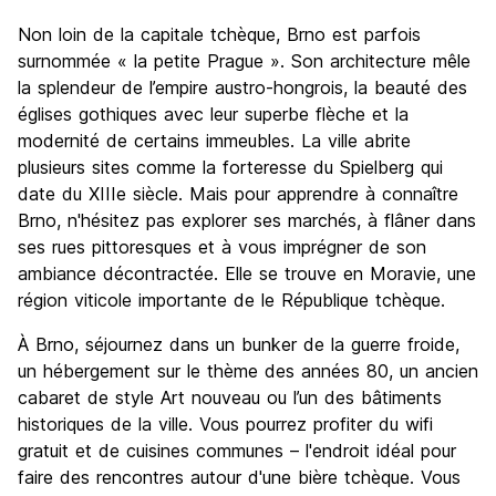
Visites touristiques
7.8
Non loin de la capitale tchèque, Brno est parfois
Culture
8.1
surnommée « la petite Prague ». Son architecture mêle
Sortir le soir / faire la fête
la splendeur de l’empire austro-hongrois, la beauté des
7.4
églises gothiques avec leur superbe flèche et la
Bonnes affaires
8.7
modernité de certains immeubles. La ville abrite
plusieurs sites comme la forteresse du Spielberg qui
date du XIIIe siècle. Mais pour apprendre à connaître
Brno, n'hésitez pas explorer ses marchés, à flâner dans
ses rues pittoresques et à vous imprégner de son
ambiance décontractée. Elle se trouve en Moravie, une
région viticole importante de le République tchèque.
À Brno, séjournez dans un bunker de la guerre froide,
un hébergement sur le thème des années 80, un ancien
cabaret de style Art nouveau ou l’un des bâtiments
historiques de la ville. Vous pourrez profiter du wifi
gratuit et de cuisines communes – l'endroit idéal pour
faire des rencontres autour d'une bière tchèque. Vous