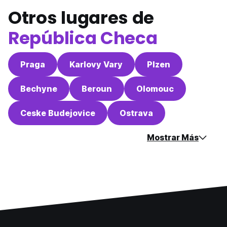
Otros lugares de
República Checa
Praga
Karlovy Vary
Plzen
Bechyne
Beroun
Olomouc
Ceske Budejovice
Ostrava
Mostrar Más