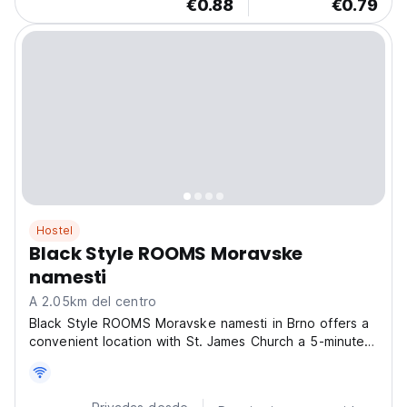
€0.88
€0.79
Hostel
Black Style ROOMS Moravske
namesti
A 2.05km del centro
Black Style ROOMS Moravske namesti in Brno offers a
convenient location with St. James Church a 5-minute
walk away! Guests enjoy a garden and free WiFi. The
hostel features a lounge, lift, shared kitchen, electric
vehicle charging station, coffee shop, and...