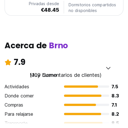
Privadas desde
Dormitorios compartidos
€48.45
no disponibles
Acerca de
Brno
7.9
Muy bueno
(109 Comentarios de clientes)
Actividades
7.5
Donde comer
8.3
Compras
7.1
Para relajarse
8.2
Transporte
8.5