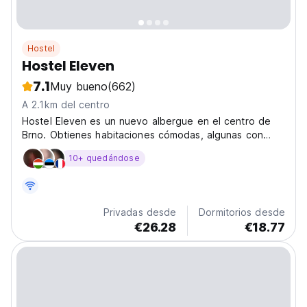
Hostel
Hostel Eleven
7.1
Muy bueno
(662)
A 2.1km del centro
Hostel Eleven es un nuevo albergue en el centro de
Brno. Obtienes habitaciones cómodas, algunas con
terraza, así como WiFi gratis. Tenemos un café donde
10+ quedándose
puedes conocer y socializar.
Privadas desde
Dormitorios desde
€26.28
€18.77