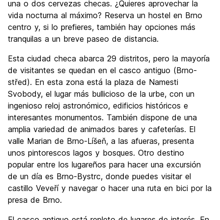
una o dos cervezas checas. ¿Quieres aprovechar la
vida nocturna al máximo? Reserva un hostel en Brno
centro y, si lo prefieres, también hay opciones más
tranquilas a un breve paseo de distancia.
Esta ciudad checa abarca 29 distritos, pero la mayoría
de visitantes se quedan en el casco antiguo (Brno-
střed). En esta zona está la plaza de Namesti
Svobody, el lugar más bullicioso de la urbe, con un
ingenioso reloj astronómico, edificios históricos e
interesantes monumentos. También dispone de una
amplia variedad de animados bares y cafeterías. El
valle Marian de Brno-Líšeň, a las afueras, presenta
unos pintorescos lagos y bosques. Otro destino
popular entre los lugareños para hacer una excursión
de un día es Brno-Bystrc, donde puedes visitar el
castillo Veveří y navegar o hacer una ruta en bici por la
presa de Brno.
El casco antiguo está repleto de lugares de interés. En