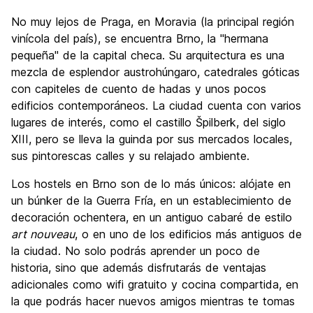
Visita de lugares de interés
7.8
No muy lejos de Praga, en Moravia (la principal región
Cultura
8.1
vinícola del país), se encuentra Brno, la "hermana
Fiesta
pequeña" de la capital checa. Su arquitectura es una
7.4
mezcla de esplendor austrohúngaro, catedrales góticas
Calidad Precio
8.7
con capiteles de cuento de hadas y unos pocos
edificios contemporáneos. La ciudad cuenta con varios
lugares de interés, como el castillo Špilberk, del siglo
XIII, pero se lleva la guinda por sus mercados locales,
sus pintorescas calles y su relajado ambiente.
Los hostels en Brno son de lo más únicos: alójate en
un búnker de la Guerra Fría, en un establecimiento de
decoración ochentera, en un antiguo cabaré de estilo
art nouveau
, o en uno de los edificios más antiguos de
la ciudad. No solo podrás aprender un poco de
historia, sino que además disfrutarás de ventajas
adicionales como wifi gratuito y cocina compartida, en
la que podrás hacer nuevos amigos mientras te tomas