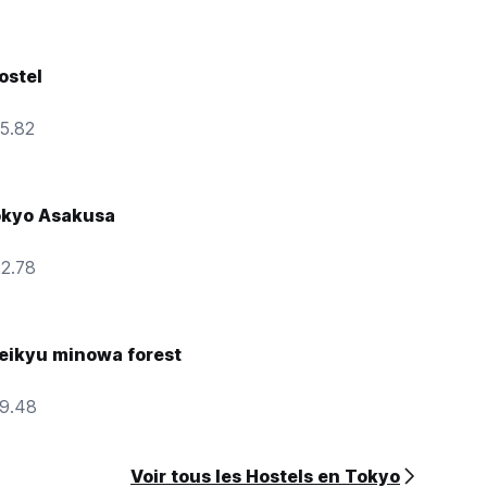
ostel
15.82
okyo Asakusa
22.78
keikyu minowa forest
19.48
Voir tous les Hostels en Tokyo