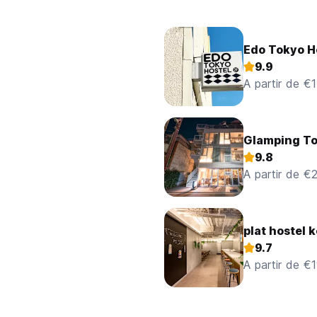
Edo Tokyo H
9.9
A partir de €
Glamping T
9.8
A partir de €
plat hostel 
9.7
A partir de €