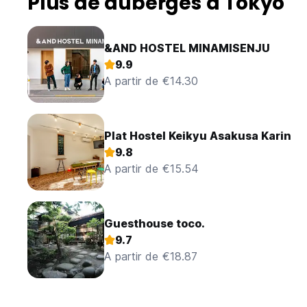
Plus de auberges à Tokyo
&AND HOSTEL MINAMISENJU
9.9
A partir de €14.30
Plat Hostel Keikyu Asakusa Karin
9.8
A partir de €15.54
Guesthouse toco.
9.7
A partir de €18.87