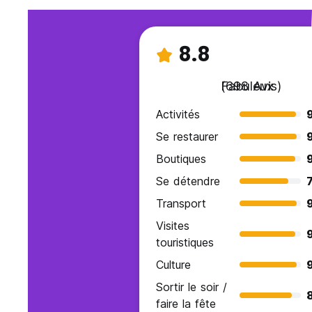
8.8
Fabuleux
(698 Avis)
Activités
Se restaurer
Boutiques
9
Se détendre
7
Transport
Visites
9
touristiques
Culture
Sortir le soir /
faire la fête