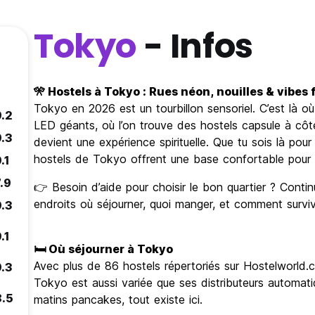
Tokyo
- Infos
🎌 Hostels à Tokyo : Rues néon, nouilles & vibes 
Tokyo en 2026 est un tourbillon sensoriel. C’est là où
9.2
LED géants, où l’on trouve des hostels capsule à côt
9.3
devient une expérience spirituelle. Que tu sois là pour 
hostels de Tokyo offrent une base confortable pour 
.1
.9
👉 Besoin d’aide pour choisir le bon quartier ? Continu
endroits où séjourner, quoi manger, et comment survi
9.3
.1
🛏️ Où séjourner à Tokyo
Avec plus de 86 hostels répertoriés sur Hostelworld.
9.3
Tokyo est aussi variée que ses distributeurs automati
8.5
matins pancakes, tout existe ici.