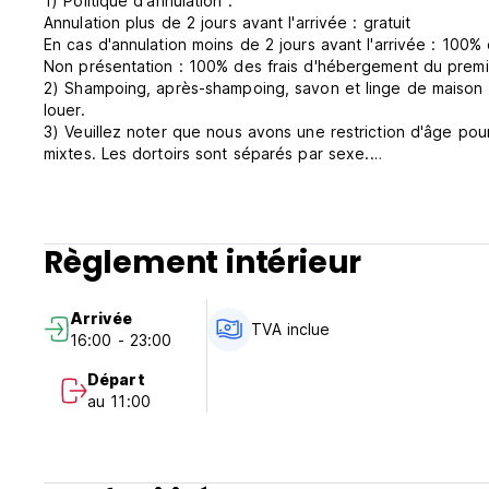
1) Politique d'annulation :
Annulation plus de 2 jours avant l'arrivée : gratuit
En cas d'annulation moins de 2 jours avant l'arrivée : 100% 
Non présentation : 100% des frais d'hébergement du premie
2) Shampoing, après-shampoing, savon et linge de maison so
louer.
3) Veuillez noter que nous avons une restriction d'âge pou
mixtes. Les dortoirs sont séparés par sexe.
4) Nous acceptons les paiements par carte de crédit et en
5) Arrivée de 16h00 à 23h00 et départ avant 11h00. (Auto-
Règlement intérieur
Arrivée
TVA inclue
16:00 - 23:00
Départ
au 11:00