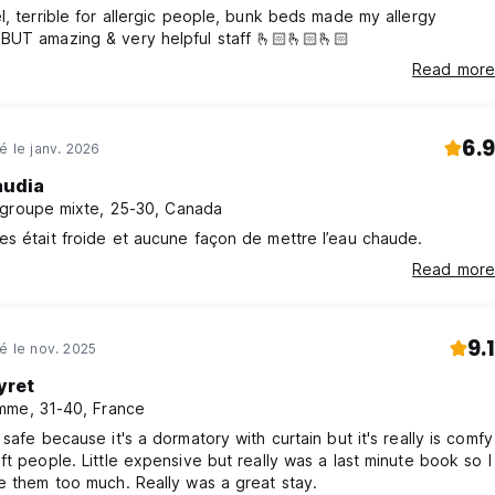
l, terrible for allergic people, bunk beds made my allergy
BUT amazing & very helpful staff 🫰🏻🫰🏻🫰🏻
Read more
6.9
né le janv. 2026
audia
groupe mixte, 25-30, Canada
s était froide et aucune façon de mettre l’eau chaude.
Read more
9.1
né le nov. 2025
yret
me, 31-40, France
 safe because it's a dormatory with curtain but it's really is comfy
ft people. Little expensive but really was a last minute book so I
e them too much. Really was a great stay.