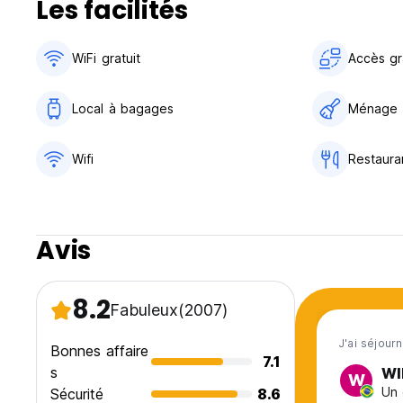
Les facilités
WiFi gratuit
Accès gra
Local à bagages
Ménage
Wifi
Restaura
Avis
8.2
Fabuleux
(2007)
J'ai séjour
Bonnes affaire
7.1
s
WI
W
Un 
Sécurité
8.6