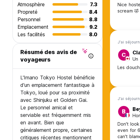
Atmosphère
7.3
Nice hoste
scream 🤣 
Propreté
8.4
Personnel
8.8
Emplacement
9.2
Les facilités
8.0
J'ai séjour
Résumé des avis de
Cl
C
Un 
voyageurs
Les douche
L'Imano Tokyo Hostel bénéficie
d'un emplacement fantastique à
Tokyo, loué pour sa proximité
J'ai séjour
avec Shinjuku et Golden Gai.
Le personnel amical et
Be
B
serviable est fréquemment mis
Hom
en avant. Bien que
Don't look
généralement propre, certaines
even for 6
can't blam
critiques récentes mentionnent