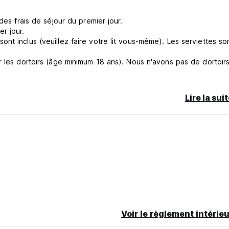
des frais de séjour du premier jour.
r jour.
nt inclus (veuillez faire votre lit vous-même). Les serviettes so
r les dortoirs (âge minimum 18 ans). Nous n'avons pas de dortoir
 espèces à l'arrivée.
translated from original language)
Lire la sui
Voir le règlement intérieu