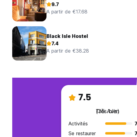
9.7
A partir de €17.68
Black Isle Hostel
7.4
A partir de €38.28
7.5
Très bien
(35 Avis)
Activités
7
Se restaurer
7