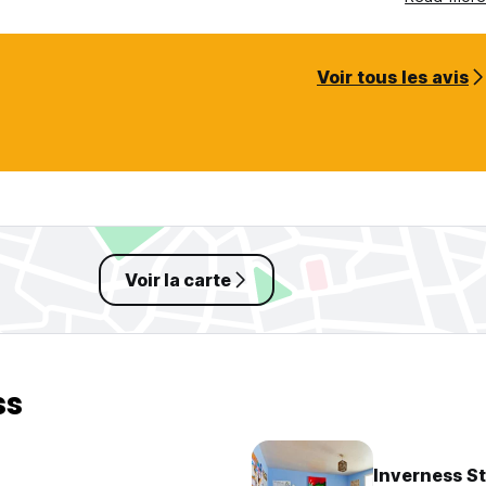
ns hésiter!
Voir tous les avis
Voir la carte
ss
Inverness S