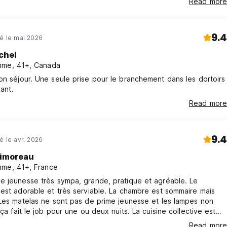
Read more
9.4
né le mai 2026
chel
me, 41+, Canada
sant.
Read more
9.4
né le avr. 2026
imoreau
me, 41+, France
e jeunesse très sympa, grande, pratique et agréable. Le
est adorable et très serviable. La chambre est sommaire mais
Les matelas ne sont pas de prime jeunesse et les lampes non
 ça fait le job pour une ou deux nuits. La cuisine collective est
que, les espaces salon sont chaleureux. Je recommande cet
Read more