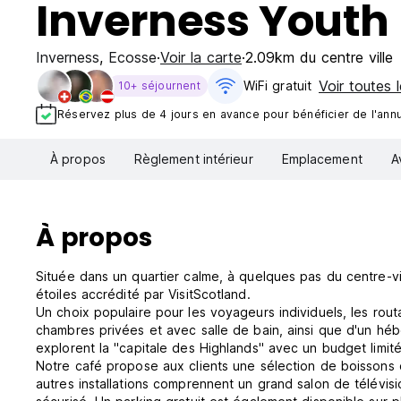
Inverness Youth 
Inverness
,
Ecosse
Voir la carte
2.09km du centre ville
Voir toutes l
WiFi gratuit
10+ séjournent
Réservez plus de 4 jours en avance pour bénéficier de l'annul
À propos
Règlement intérieur
Emplacement
A
À propos
Située dans un quartier calme, à quelques pas du centre-v
étoiles accrédité par VisitScotland.
Un choix populaire pour les voyageurs individuels, les rou
chambres privées et avec salle de bain, ainsi que d'un hé
explorent la "capitale des Highlands" avec un budget limit
Notre café propose aux clients une sélection de boissons c
autres installations comprennent un grand salon de télévis