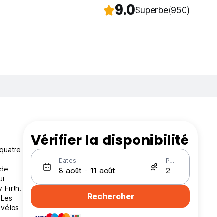
9.0
Superbe
(950)
Vérifier la disponibilité
 quatre
Dates
Personnes
 de
ui
 Firth.
Rechercher
 Les
 vélos