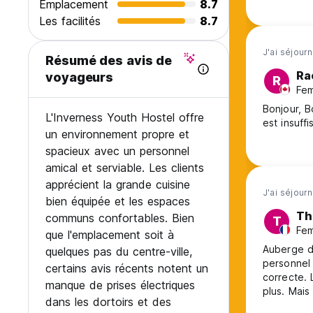
Emplacement
8.7
Les facilités
8.7
J'ai séjour
Résumé des avis de
Ra
voyageurs
R
Fem
Bonjour, Bon séjour. Une seule prise pour le branchement dans les dortoirs
L'Inverness Youth Hostel offre
est insuffi
un environnement propre et
spacieux avec un personnel
amical et serviable. Les clients
apprécient la grande cuisine
J'ai séjour
bien équipée et les espaces
Th
communs confortables. Bien
T
Fem
que l'emplacement soit à
Auberge d
quelques pas du centre-ville,
personnel 
certains avis récents notent un
correcte. 
manque de prises électriques
plus. Mais
dans les dortoirs et des
très prati