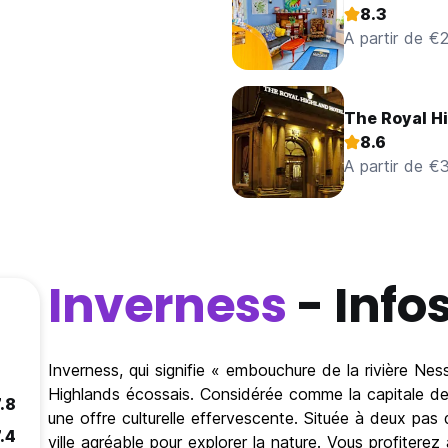
8.3
A partir de €
The Royal H
8.6
A partir de €
Inverness
- Info
Inverness, qui signifie « embouchure de la rivière Nes
Highlands écossais. Considérée comme la capitale des
.8
une offre culturelle effervescente. Située à deux pas 
.4
ville agréable pour explorer la nature. Vous profiterez 