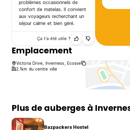
problèmes occasionnels de
endroit sa
confort de matelas. Il convient
aux voyageurs recherchant un
séjour calme et bien géré.
Ça t'a été utile ?
Emplacement
Victoria Drive, Inverness, Ecosse
2.1km du centre ville
Plus de auberges à Inverne
Bazpackers Hostel