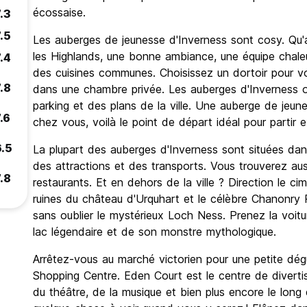
écossaise.
.3
.5
Les auberges de jeunesse d'Inverness sont cosy. Qu'a
les Highlands, une bonne ambiance, une équipe chal
.4
des cuisines communes. Choisissez un dortoir pour vo
.8
dans une chambre privée. Les auberges d'Inverness ont
parking et des plans de la ville. Une auberge de je
.6
chez vous, voilà le point de départ idéal pour partir e
6.5
La plupart des auberges d'Inverness sont situées dans 
des attractions et des transports. Vous trouverez aus
.8
restaurants. Et en dehors de la ville ? Direction le ci
ruines du château d'Urquhart et le célèbre Chanonry P
sans oublier le mystérieux Loch Ness. Prenez la voitu
lac légendaire et de son monstre mythologique.
Arrêtez-vous au marché victorien pour une petite dég
Shopping Centre. Eden Court est le centre de divert
du théâtre, de la musique et bien plus encore le long d