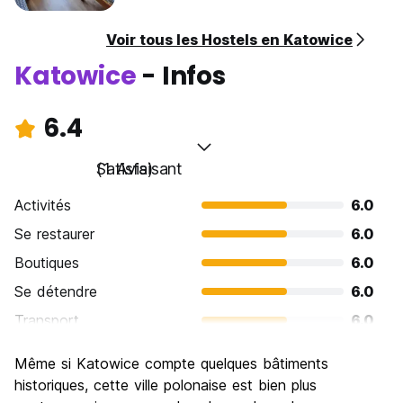
Voir tous les Hostels en Katowice
Katowice
- Infos
6.4
Satisfaisant
(1 Avis)
Activités
6.0
Se restaurer
6.0
Boutiques
6.0
Se détendre
6.0
Transport
6.0
Visites touristiques
8.0
Même si Katowice compte quelques bâtiments
Culture
8.0
historiques, cette ville polonaise est bien plus