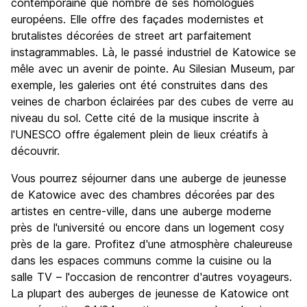
Sortir le soir / faire la fête
contemporaine que nombre de ses homologues
6.0
européens. Elle offre des façades modernistes et
Bonnes affaires
6.0
brutalistes décorées de street art parfaitement
instagrammables. Là, le passé industriel de Katowice se
mêle avec un avenir de pointe. Au Silesian Museum, par
exemple, les galeries ont été construites dans des
veines de charbon éclairées par des cubes de verre au
niveau du sol. Cette cité de la musique inscrite à
l'UNESCO offre également plein de lieux créatifs à
découvrir.
Vous pourrez séjourner dans une auberge de jeunesse
de Katowice avec des chambres décorées par des
artistes en centre-ville, dans une auberge moderne
près de l'université ou encore dans un logement cosy
près de la gare. Profitez d'une atmosphère chaleureuse
dans les espaces communs comme la cuisine ou la
salle TV – l'occasion de rencontrer d'autres voyageurs.
La plupart des auberges de jeunesse de Katowice ont