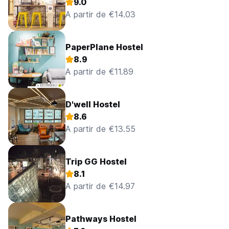
9.0
A partir de €14.03
PaperPlane Hostel
8.9
A partir de €11.89
D'well Hostel
8.6
A partir de €13.55
Trip GG Hostel
8.1
A partir de €14.97
Pathways Hostel