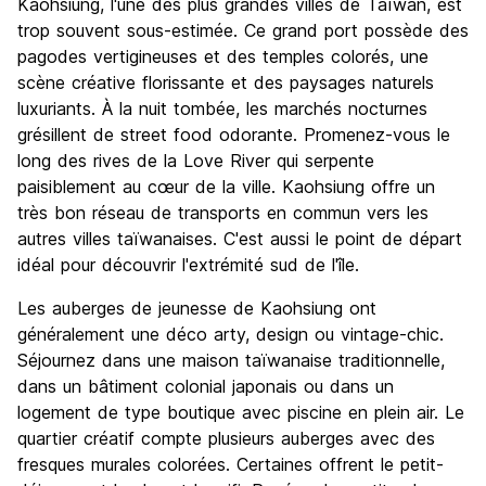
Kaohsiung, l'une des plus grandes villes de Taïwan, est
Culture
8.0
trop souvent sous-estimée. Ce grand port possède des
Sortir le soir / faire la fête
pagodes vertigineuses et des temples colorés, une
8.0
scène créative florissante et des paysages naturels
Bonnes affaires
10.0
luxuriants. À la nuit tombée, les marchés nocturnes
grésillent de street food odorante. Promenez-vous le
long des rives de la Love River qui serpente
paisiblement au cœur de la ville. Kaohsiung offre un
très bon réseau de transports en commun vers les
autres villes taïwanaises. C'est aussi le point de départ
idéal pour découvrir l'extrémité sud de l'île.
Les auberges de jeunesse de Kaohsiung ont
généralement une déco arty, design ou vintage-chic.
Séjournez dans une maison taïwanaise traditionnelle,
dans un bâtiment colonial japonais ou dans un
logement de type boutique avec piscine en plein air. Le
quartier créatif compte plusieurs auberges avec des
fresques murales colorées. Certaines offrent le petit-