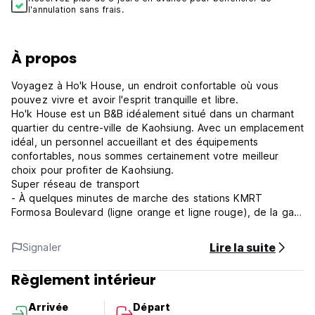
l'annulation sans frais.
À propos
Voyagez à Ho'k House, un endroit confortable où vous
pouvez vivre et avoir l'esprit tranquille et libre.
Ho'k House est un B&B idéalement situé dans un charmant
quartier du centre-ville de Kaohsiung. Avec un emplacement
idéal, un personnel accueillant et des équipements
confortables, nous sommes certainement votre meilleur
choix pour profiter de Kaohsiung.
Super réseau de transport
- À quelques minutes de marche des stations KMRT
Formosa Boulevard (ligne orange et ligne rouge), de la gare
routière (qui dessert directement les principales attractions
et les sites intéressants de la ville de Kaohsiung) et de la
Lire la suite
Signaler
station de location C-BIKE.
Convivialité pour les voyageurs
Règlement intérieur
- Un plan de quartier vous aide à vivre comme si vous
faisiez partie de la ville.
Arrivée
Départ
- Sélection de guides et de magazines. Informations