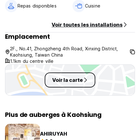
- Cuisines. Thé et café gratuits.
Repas disponibles
Cuisine
- Blanchisserie
- Nettoyage quotidien de la maison, en veillant à ce que
tout soit impeccable. (Auto-translated from original
Voir toutes les installations
language)
Emplacement
2F., No.41, Zhongzheng 4th Road, Xinxing District,
Kaohsiung, Taiwan China
1.1km du centre ville
Voir la carte
Plus de auberges à Kaohsiung
AHIRUYAH