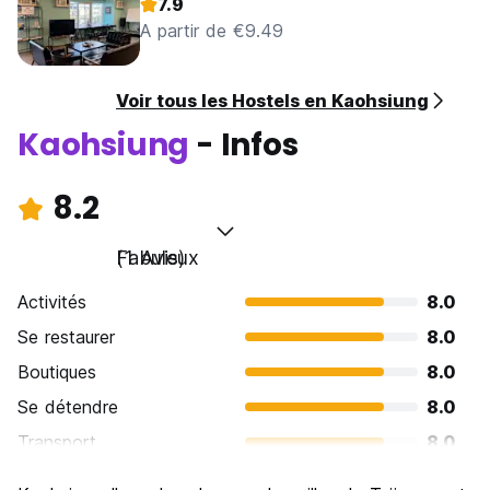
7.9
A partir de €9.49
Voir tous les Hostels en Kaohsiung
Kaohsiung
- Infos
8.2
Fabuleux
(1 Avis)
Activités
8.0
Se restaurer
8.0
Boutiques
8.0
Se détendre
8.0
Transport
8.0
Visites touristiques
8.0