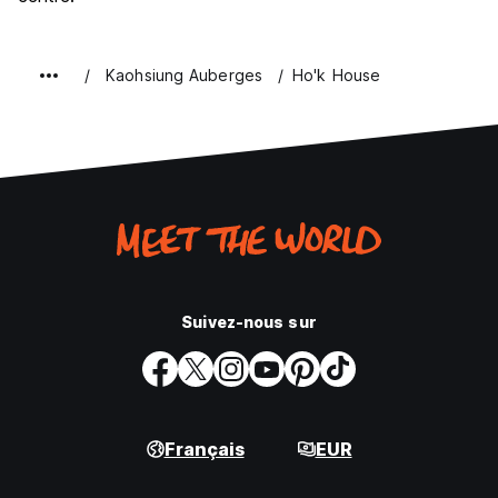
Kaohsiung Auberges
Ho'k House
Suivez-nous sur
Français
EUR