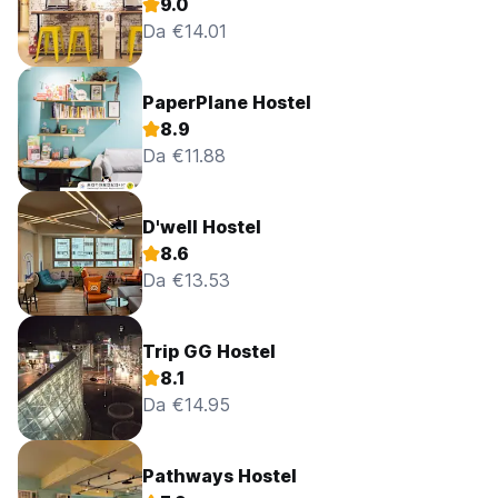
9.0
Da €14.01
PaperPlane Hostel
8.9
Da €11.88
D'well Hostel
8.6
Da €13.53
Trip GG Hostel
8.1
Da €14.95
Pathways Hostel