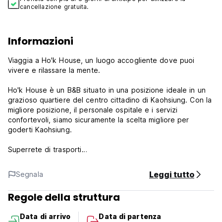
cancellazione gratuita.
Informazioni
Viaggia a Ho'k House, un luogo accogliente dove puoi
vivere e rilassare la mente.
Ho'k House è un B&B situato in una posizione ideale in un
grazioso quartiere del centro cittadino di Kaohsiung. Con la
migliore posizione, il personale ospitale e i servizi
confortevoli, siamo sicuramente la scelta migliore per
goderti Kaohsiung.
Superrete di trasporti
- A pochi minuti a piedi dalle stazioni KMRT Formosa
Boulevard (sia linea arancione che linea rossa), stazione
Leggi tutto
Segnala
degli autobus (direttamente a tutte le principali attrazioni e
luoghi interessanti della città di Kaohsiung) e alla stazione
Regole della struttura
di noleggio C-BIKE.
Data di arrivo
Data di partenza
Amichevole per i viaggiatori