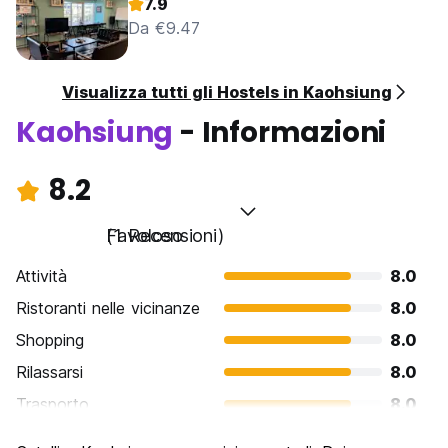
7.9
Da €9.47
Visualizza tutti gli Hostels in Kaohsiung
Kaohsiung
- Informazioni
8.2
Favoloso
(1 Recensioni)
Attività
8.0
Ristoranti nelle vicinanze
8.0
Shopping
8.0
Rilassarsi
8.0
Trasporto
8.0
Cosa visitare
8.0