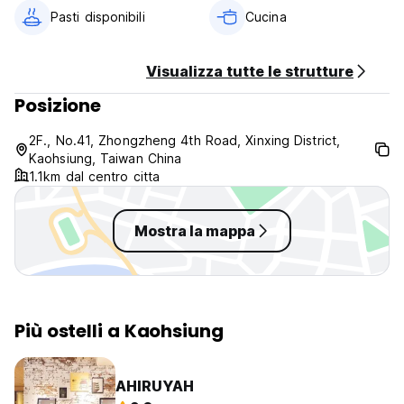
- Lavanderia
Pasti disponibili
Cucina
- Pulisci la casa GIORNALMENTE, assicurandoti che tutto sia
immacolato. (Auto-translated from original language)
Visualizza tutte le strutture
Posizione
2F., No.41, Zhongzheng 4th Road, Xinxing District,
Kaohsiung, Taiwan China
1.1km dal centro citta
Mostra la mappa
Più ostelli a Kaohsiung
AHIRUYAH