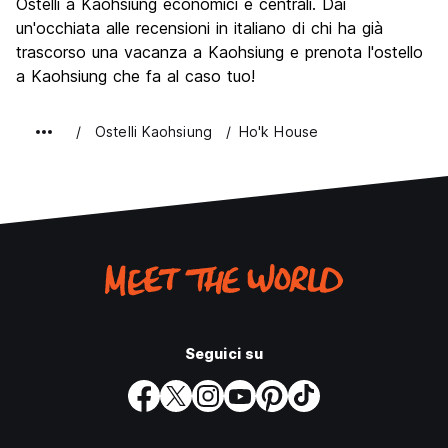
Ostelli a Kaohsiung economici e centrali. Dai
Luoghi di interesse culturale
8.0
un'occhiata alle recensioni in italiano di chi ha già
Festa / Vita notturna
trascorso una vacanza a Kaohsiung e prenota l'ostello
8.0
a Kaohsiung che fa al caso tuo!
Qualita' Prezzo
10.0
Ostelli Kaohsiung
Ho'k House
Seguici su