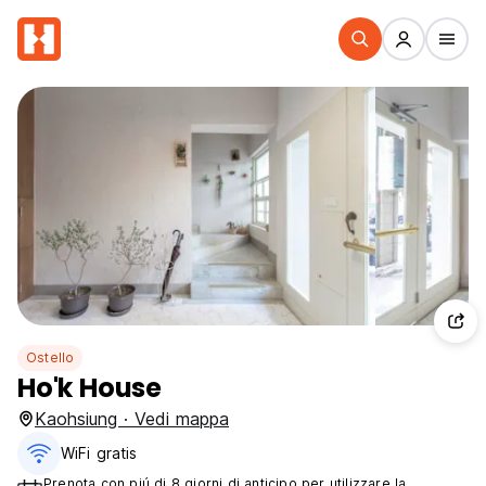
Ostello
Ho'k House
Kaohsiung · Vedi mappa
WiFi gratis
Prenota con piú di 8 giorni di anticipo per utilizzare la