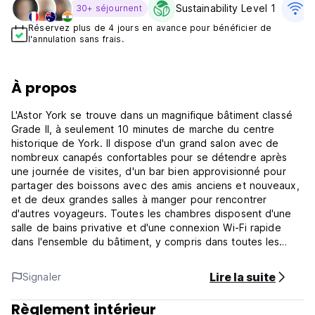
Sustainability Level 1
W
30+ séjournent
Réservez plus de 4 jours en avance pour bénéficier de
l'annulation sans frais.
À propos
L'Astor York se trouve dans un magnifique bâtiment classé
Grade II, à seulement 10 minutes de marche du centre
historique de York. Il dispose d'un grand salon avec de
nombreux canapés confortables pour se détendre après
une journée de visites, d'un bar bien approvisionné pour
partager des boissons avec des amis anciens et nouveaux,
et de deux grandes salles à manger pour rencontrer
d'autres voyageurs. Toutes les chambres disposent d'une
salle de bains privative et d'une connexion Wi-Fi rapide
dans l'ensemble du bâtiment, y compris dans toutes les
chambres. Le bâtiment est accessible 24 heures sur 24 par
carte à clé électronique.
Lire la suite
Signaler
Paul's Square et se trouve à 10 minutes de marche de la
gare de York et du centre historique de York. Si vous
Règlement intérieur
n'avez pas envie de marcher, des bus locaux s'arrêtent