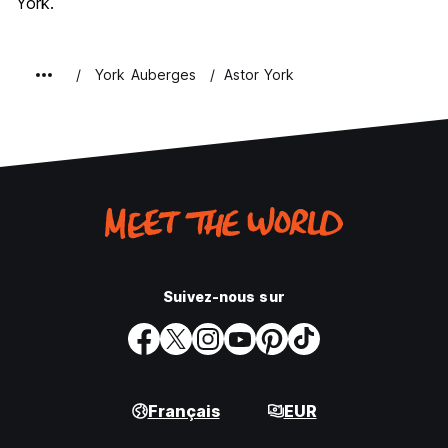
York.
York Auberges
Astor York
Suivez-nous sur
Français
EUR