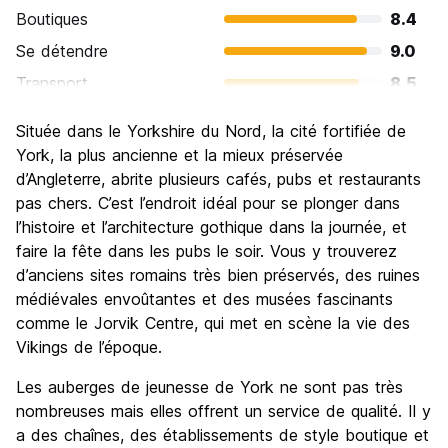
Informations touristiques, visites à pied et conseils sur les
Boutiques
8.4
attractions locales et les transports (24 heures)
Se détendre
9.0
Cadenas et adaptateurs disponibles à la vente pour 5 GBP
chacun
Transport
8.5
Réductions dans les restaurants et cafés locaux
Visites touristiques
9.5
Location de serviettes au prix de 3 GBP
Située dans le Yorkshire du Nord, la cité fortifiée de
Impression 0,20 p. par feuille
Culture
9.5
York, la plus ancienne et la mieux préservée
Des draps propres et impeccables sur votre lit, prêts à être
utilisés !
Sortir le soir / faire la fête
d’Angleterre, abrite plusieurs cafés, pubs et restaurants
7.9
Le départ tardif est possible pour dormir un peu plus
pas chers. C’est l’endroit idéal pour se plonger dans
Bonnes affaires
8.0
jusqu'à midi (réservez à l'avance à la réception) !
l’histoire et l’architecture gothique dans la journée, et
Remarque : pour la sécurité des autres, toute personne
faire la fête dans les pubs le soir. Vous y trouverez
présentant des symptômes de Covid-19 ne pourra pas
d’anciens sites romains très bien préservés, des ruines
séjourner à l'auberge. Par conséquent, nous vous
recommandons de rentrer chez vous si vous voyagez à
médiévales envoûtantes et des musées fascinants
l'intérieur du pays ou d'utiliser un hébergement spécialisé
comme le Jorvik Centre, qui met en scène la vie des
dans l'auto-isolement. Auto-isolation - Les hôtes qui
Vikings de l’époque.
souhaitent s'isoler dans l'auberge doivent le faire dans une
chambre privée ; les hôtes ne doivent pas effectuer la
Les auberges de jeunesse de York ne sont pas très
période d'auto-isolation s'ils viennent de l'étranger dans
nombreuses mais elles offrent un service de qualité. Il y
des dortoirs partagés. (Auto-translated from original
a des chaînes, des établissements de style boutique et
language)