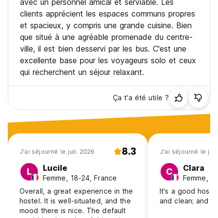
avec un personnel amical et serviable. Les
l'enregistrement.
clients apprécient les espaces communs propres
Petit-déjeuner : Nous proposons un petit-déjeuner tous les
et spacieux, y compris une grande cuisine. Bien
matins, qui ne coûte que 3 GBP.
que situé à une agréable promenade du centre-
Lait sans produits laitiers : noix de coco/soja/amande/
ville, il est bien desservi par les bus. C'est une
Lait ordinaire : écrémé et demi-écrémé
Jus de fruits : Orange et pomme
excellente base pour les voyageurs solo et ceux
Café instantané, thé et chocolat chaud
qui recherchent un séjour relaxant.
Céréales : granola, riz soufflé, choco soufflé, honey hoop
et cornflakes
Pain : Pain blanc et pain complet
Ça t'a été utile ?
Pâtes à tartiner : Chocolat blanc et au lait (style Nutella),
beurre de cacahuète, beurre ordinaire, base végétale/sans
produits laitiers (style beurre), miel, confiture de fruits
(fraise, framboise, cassis et abricot) et marmite.
(Les articles peuvent varier en fonction de la disponibilité
8.3
J'ai séjourné le juil. 2026
J'ai séjourné le jui
et de l'auberge)
Bar : Notre bar Flamingo est ouvert ! Venez profiter d'une
Lucile
Clara
L
C
sélection de bières et de spiritueux locaux/internationaux.
Femme, 18-24, France
Femme, 25
Espaces communs : La cuisine/salle à manger et les parties
Overall, a great experience in the
It's a good hoste
communes sont toutes ouvertes pour prendre un repas ou
hostel. It is well-situated, and the
and clean; and the
rencontrer d'autres voyageurs (la cuisine et les salons
mood there is nice. The default
seront fermés à minuit et rouvriront à 8 heures).