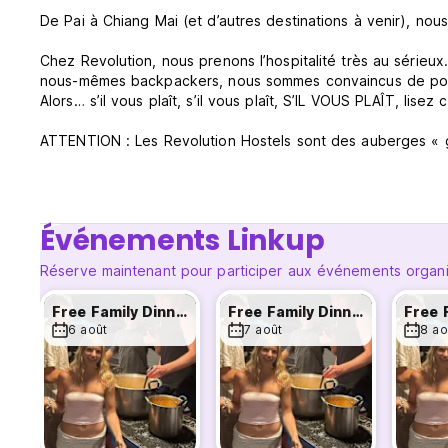
De Pai à Chiang Mai (et d’autres destinations à venir), nou
Chez Revolution, nous prenons l’hospitalité très au série
nous-mêmes backpackers, nous sommes convaincus de pouvoi
Alors… s’il vous plaît, s’il vous plaît, S’IL VOUS PLAÎT, lise
ATTENTION : Les Revolution Hostels sont des auberges « go
meilleur des environs, de la culture et de la cuisine locale, e
buckets à partir de 250 bahts, il n’est pas surprenant que 
Nous organisons des pub crawls, pool parties, sorties tubin
Événements Linkup
soirée pour le plus grand événement de tubing à Pai, Ju
donc à oublier certaines des meilleures nuits de votre vie 
Réserve maintenant pour participer aux événements organi
Notre établissement est situé à seulement quelques minute
Free Family Dinner
Free Family Dinner
fait un choix idéal pour les voyageurs à la recherche d’un
6 août
7 août
8 ao
qu’un pod de 8 lits dans un conteneur aménagé, tous avec 
Envie de tubing à Pai ?
Nous vendons exclusivement Jungle Tubing, car l’expérience
les propriétaires locaux, Suki et May.