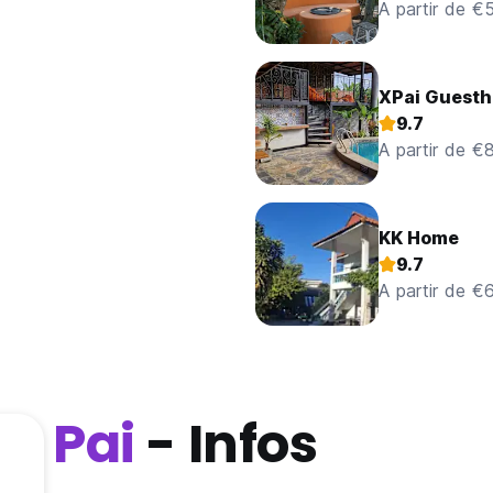
A partir de €
XPai Guest
9.7
A partir de €
KK Home
9.7
A partir de €
Pai
- Infos