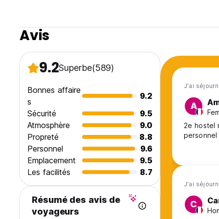
Soyez sympas, amusez-vous et mettez de la crème solaire
Avis
9.2
Superbe
(589)
J'ai séjour
Bonnes affaire
9.2
s
Am
A
Fem
Sécurité
9.5
Atmosphère
9.0
2e hostel 
personnel 
Propreté
8.8
Personnel
9.6
Emplacement
9.5
Les facilités
8.7
J'ai séjourn
Résumé des avis de
Ca
C
Hom
voyageurs