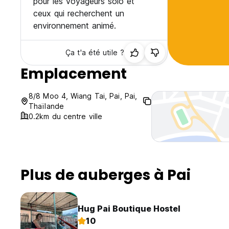
pour les voyageurs solo et
ceux qui recherchent un
environnement animé.
Ça t'a été utile ?
Emplacement
8/8 Moo 4, Wiang Tai, Pai, Pai,
Thaïlande
0.2km du centre ville
Plus de auberges à Pai
Hug Pai Boutique Hostel
10