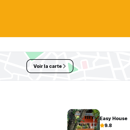
Voir la carte
Easy House
9.8