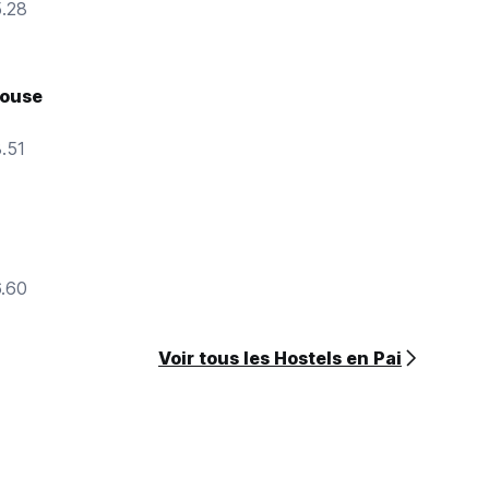
5.28
house
8.51
6.60
Voir tous les Hostels en Pai