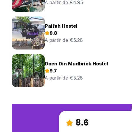
A partir de €4.95
Paifah Hostel
9.8
A partir de €5.28
Doen Din Mudbrick Hostel
9.7
A partir de €5.28
8.6