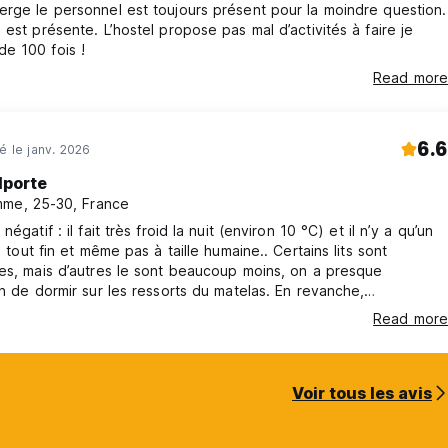
rge le personnel est toujours présent pour la moindre question.
 est présente. L’hostel propose pas mal d’activités à faire je
e 100 fois !
Read more
6.6
né le janv. 2026
lporte
me, 25-30, France
négatif : il fait très froid la nuit (environ 10 °C) et il n’y a qu’un
, tout fin et même pas à taille humaine.. Certains lits sont
es, mais d’autres le sont beaucoup moins, on a presque
on de dormir sur les ressorts du matelas. En revanche,
ent est parfait et la propreté est correcte.
Read more
Voir tous les avis