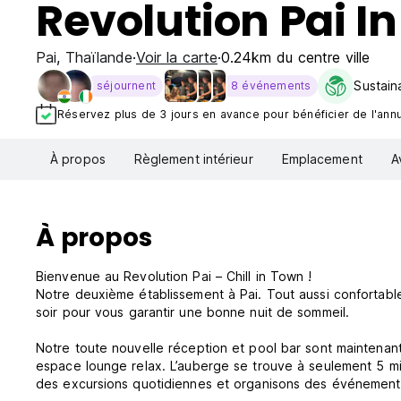
Revolution Pai I
Pai
,
Thaïlande
Voir la carte
0.24km du centre ville
Sustaina
séjournent
8 événements
Réservez plus de 3 jours en avance pour bénéficier de l'annul
À propos
Règlement intérieur
Emplacement
A
À propos
Bienvenue au Revolution Pai – Chill in Town !
Notre deuxième établissement à Pai. Tout aussi confortabl
soir pour vous garantir une bonne nuit de sommeil.
Notre toute nouvelle réception et pool bar sont maintenant
espace lounge relax. L’auberge se trouve à seulement 5 mi
des excursions quotidiennes et organisons des événements