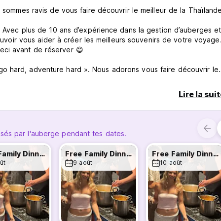
s sommes ravis de vous faire découvrir le meilleur de la Thaïlande
ux. Avec plus de 10 ans d’expérience dans la gestion d’auberges et
r vous aider à créer les meilleurs souvenirs de votre voyage
z ceci avant de réserver 😄
 hard, adventure hard ». Nous adorons vous faire découvrir le
t le soir bien sûr les meilleurs endroits pour faire la fête. Avec 
nous soyons un point de départ très apprécié des voyageurs asso
Lire la sui
g, foam parties, canyon tours, et nous sommes le lieu officiel de 
ngle Tubing, ainsi que pour la Secret Sunrise Urban Rave. Prépare
😉
sés par l'auberge pendant tes dates.
s du Revolution original et à 1 minute de la Walking Street, ce qu
Free Family Dinner
Free Family Dinner
Free Family Dinner
 hébergement central à Pai. Nous proposons des dortoirs de 8 lits
ût
9 août
10 août
salle de bain privative.
 est plus longue, avec plus d’arrêts, et nous apprécions énorm