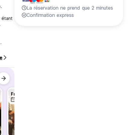
.
La réservation ne prend que 2 minutes
Confirmation express
 étant
.
des
iffés.
te
pré-
z-vous
i en
Free Family Dinner
Free Family Dinner
 ainsi
11 août
12 août
13 aoû
ément