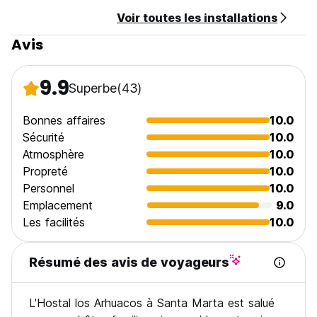
Voir toutes les installations
Avis
9.9
Superbe
(43)
Bonnes affaires
10.0
Sécurité
10.0
Atmosphère
10.0
Propreté
10.0
Personnel
10.0
Emplacement
9.0
Les facilités
10.0
Résumé des avis de voyageurs
L'Hostal los Arhuacos à Santa Marta est salué