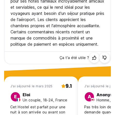
pour ses hôtes familiaux incroyablement amicaux
et serviables, ce qui le rend idéal pour les
voyageurs ayant besoin d'un séjour pratique près
de l'aéroport. Les clients apprécient les
chambres propres et l'atmosphère accueillante.
Certains commentaires récents notent un
manque de commodités à proximité et une
politique de paiement en espèces uniquement.
Ça t'a été utile ?
9.1
J'ai séjourné le mars 2025
J'ai séjourné le jan
Eloi
Anonym
E
A
Un couple, 18-24, France
Homme, 2
Cet Hostel est parfait pour une
Pas très loin de l
nuit à son arrivée ou avant son
demande quand-