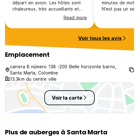
départ en avion. Les hôtes sont
minutes de moto 
chaleureux, très accueillants et
N'est pas un sec
aimables. Nous avions réservé au
sécuritaire pour 
Read more
dernier moment et tout était
restaurants ni au
disponible pour que l’on passe
proximité.
une bonne nuit avant notre départ
Voir tous les avis
tôt le lendemain. La cuisine à l’air
libre, la piscine, superbes. La
chambre était très bien
Emplacement
entretenue, avec une très bonne
salle de bain et un bon système
carrera 8 número 138 -200 Belle horizonte barrio,
d’air conditionné. Je recommande
Santa Marta, Colombie
vivement !
13.3km du centre ville
Voir la carte
Plus de auberges à Santa Marta