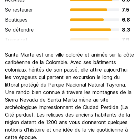
Se restaurer
7.5
Boutiques
6.8
Se détendre
8.3
Transport
7.9
Visites touristiques
7.5
Santa Marta est une ville colorée et animée sur la côte
Culture
7.2
caribéenne de la Colombie. Avec ses bâtiments
Sortir le soir / faire la fête
coloniaux hérités de son passé, elle attire aujourd'hui
7.5
les voyageurs qui partent en excursion le long du
Bonnes affaires
8.0
littoral protégé du Parque Nacional Natural Tayrona.
Une rando bien connue à travers les montagnes de la
Sierra Nevada de Santa Marta mène au site
archéologique impressionnant de Ciudad Perdida (La
Cité perdue). Les reliques des anciens habitants de la
région datant de 1200 ans vous donneront quelques
notions d'histoire et une idée de la vie quotidienne à
cette époque.