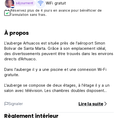
WiFi gratuit
séjournent
Réservez plus de 4 jours en avance pour bénéficier de
l'annulation sans frais.
À propos
L'auberge Arhuacos est située près de l'aéroport Simon
Bolivar de Santa Marta. Grâce à son emplacement idéal,
des divertissements peuvent être trouvés dans les environs
directs d'Arhuaco.
Dans l'auberge il y a une piscine et une connexion Wi-Fi
gratuite.
L'auberge se compose de deux étages, à l'étage il y a un
salon avec télévision. Les chambres doubles disposent
toutes d'une salle de bain privée et de la climatisation.
Lire la suite
Signaler
Au rez-de-chaussée se trouve une cuisine ouverte pour les
invités. Les chambres du rez-de-chaussée disposent de lits
Règlement intérieur
simples, d'une salle de bains privée et d'un ventilateur.