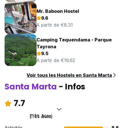
Mr. Baboon Hostel
9.6
A partir de €8.31
Camping Tequendama - Parque
Tayrona
9.5
A partir de €16.62
Voir tous les Hostels en Santa Marta
Santa Marta
- Infos
7.7
Très bien
(111 Avis)
Activités
8.6