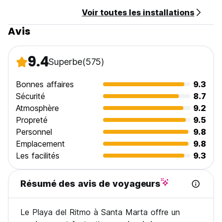
s’aquitter de la VAT 16% - Nos hôtes étrangers ne sont pas
Voir toutes les installations
sujets a cette taxe.
Avis
9.4
Superbe
(575)
Bonnes affaires
9.3
Sécurité
8.7
Atmosphère
9.2
Propreté
9.5
Personnel
9.8
Emplacement
9.8
Les facilités
9.3
Résumé des avis de voyageurs
Le Playa del Ritmo à Santa Marta offre un