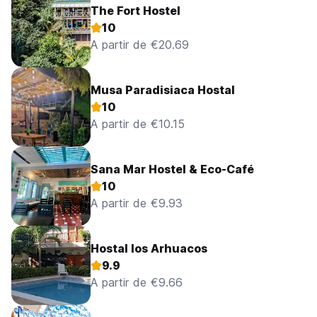
The Fort Hostel
10
A partir de €20.69
Musa Paradisiaca Hostal
10
A partir de €10.15
Sana Mar Hostel & Eco-Café
10
A partir de €9.93
Hostal los Arhuacos
9.9
A partir de €9.66