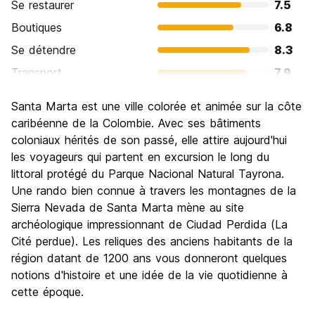
Se restaurer
7.5
Boutiques
6.8
Se détendre
8.3
Transport
7.9
Visites touristiques
7.5
Santa Marta est une ville colorée et animée sur la côte
Culture
7.2
caribéenne de la Colombie. Avec ses bâtiments
Sortir le soir / faire la fête
coloniaux hérités de son passé, elle attire aujourd'hui
7.5
les voyageurs qui partent en excursion le long du
Bonnes affaires
8.0
littoral protégé du Parque Nacional Natural Tayrona.
Une rando bien connue à travers les montagnes de la
Sierra Nevada de Santa Marta mène au site
archéologique impressionnant de Ciudad Perdida (La
Cité perdue). Les reliques des anciens habitants de la
région datant de 1200 ans vous donneront quelques
notions d'histoire et une idée de la vie quotidienne à
cette époque.