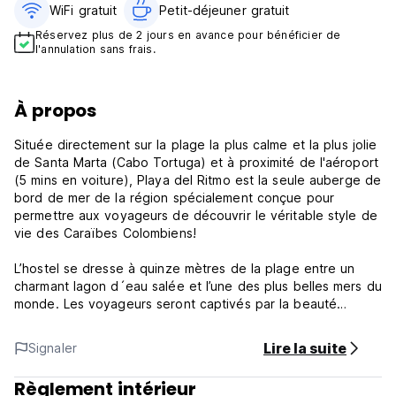
WiFi gratuit
Petit-déjeuner gratuit‎
Réservez plus de 2 jours en avance pour bénéficier de
l'annulation sans frais.
À propos
Située directement sur la plage la plus calme et la plus jolie
de Santa Marta (Cabo Tortuga) et à proximité de l'aéroport
(5 mins en voiture), Playa del Ritmo est la seule auberge de
bord de mer de la région spécialement conçue pour
permettre aux voyageurs de découvrir le véritable style de
vie des Caraïbes Colombiens!
L’hostel se dresse à quinze mètres de la plage entre un
charmant lagon d´eau salée et l’une des plus belles mers du
monde. Les voyageurs seront captivés par la beauté
picturesque du lieu et les attentions d’une équipe qui a à
coeur de rendre votre séjour inoubliable. Avec la plage la
Lire la suite
Signaler
plus exclusive de Santa-Marta là, juste à votre porte, nous
vous invitons à venir savourer une boisson rafraichissante
Règlement intérieur
dans une douce brise marine, à l’ombre d’un palmier ou à