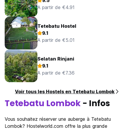
9.5
Children of any age are welcome.
A partir de €4.91
Children 11 years and above will be charged as adults at
this property.
Tetebatu Hostel
Cot and extra bed policies
9.1
Cots and extra beds are not available at this property.
A partir de €5.01
No age restriction
There is no age requirement for check-in
Selatan Rinjani
9.1
Pets
Free!
A partir de €7.36
Pets are allowed. No extra charges
Voir tous les Hostels en Tetebatu Lombok
Parties
Tetebatu Lombok
- Infos
Parties/events are not allowed
Vous souhaitez réserver une auberge à Tetebatu
Lombok? Hostelworld.com offre la plus grande