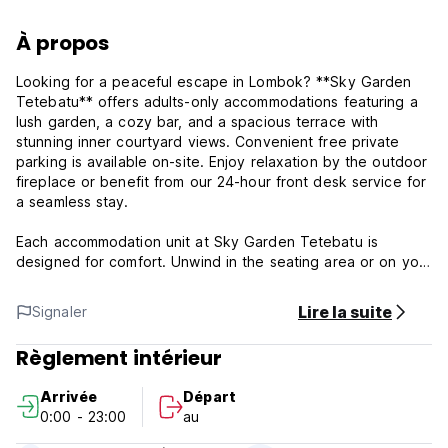
À propos
Looking for a peaceful escape in Lombok? **Sky Garden
Tetebatu** offers adults-only accommodations featuring a
lush garden, a cozy bar, and a spacious terrace with
stunning inner courtyard views. Convenient free private
parking is available on-site. Enjoy relaxation by the outdoor
fireplace or benefit from our 24-hour front desk service for
a seamless stay.
Each accommodation unit at Sky Garden Tetebatu is
designed for comfort. Unwind in the seating area or on your
private balcony, complete with an outdoor dining space and
serene garden views. All rooms feature an ensuite
Lire la suite
Signaler
bathroom with free toiletries, fresh bed linen, and modern
amenities.
Règlement intérieur
Dine at our on-site family-friendly restaurant, serving a
Arrivée
Départ
variety of meals including dinner, lunch, brunch, and
0:00 - 23:00
au
signature cocktails.