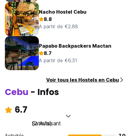
Nacho Hostel Cebu
8.8
A partir de €2.88
Papabo Backpackers Mactan
8.7
A partir de €6.31
Voir tous les Hostels en Cebu
Cebu
- Infos
6.7
Satisfaisant
(2 Avis)
Activités
7.0