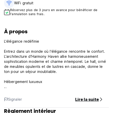
WiFi gratuit
Réservez plus de 3 jours en avance pour bénéficier de
l'annulation sans frais.
À propos
L'élégance redéfinie
Entrez dans un monde où l'élégance rencontre le confort.
L'architecture d'Harmony Haven allie harmonieusement
sophistication moderne et charme intemporel. Le hall, orné
de meubles opulents et de lustres en cascade, donne le
ton pour un séjour inoubliable.
Hébergement luxueux
Offrez-vous le luxe dans nos chambres et suites
méticuleusement conçues. Chaque hébergement est un
Lire la suite
Signaler
sanctuaire de confort, doté d'un mobilier luxueux, de vues
panoramiques et d'équipements ultramodernes. Que vous
Règlement intérieur
choisissiez une suite au bord du lac ou une villa privée,