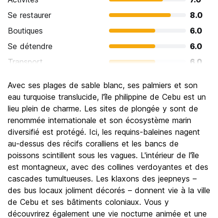
Se restaurer
8.0
Boutiques
6.0
Se détendre
6.0
Transport
6.0
Visites touristiques
6.0
Avec ses plages de sable blanc, ses palmiers et son
Culture
6.0
eau turquoise translucide, l'île philippine de Cebu est un
Sortir le soir / faire la fête
lieu plein de charme. Les sites de plongée y sont de
7.0
renommée internationale et son écosystème marin
Bonnes affaires
8.0
diversifié est protégé. Ici, les requins-baleines nagent
au-dessus des récifs coralliens et les bancs de
poissons scintillent sous les vagues. L'intérieur de l'île
est montagneux, avec des collines verdoyantes et des
cascades tumultueuses. Les klaxons des jeepneys –
des bus locaux joliment décorés – donnent vie à la ville
de Cebu et ses bâtiments coloniaux. Vous y
découvrirez également une vie nocturne animée et une