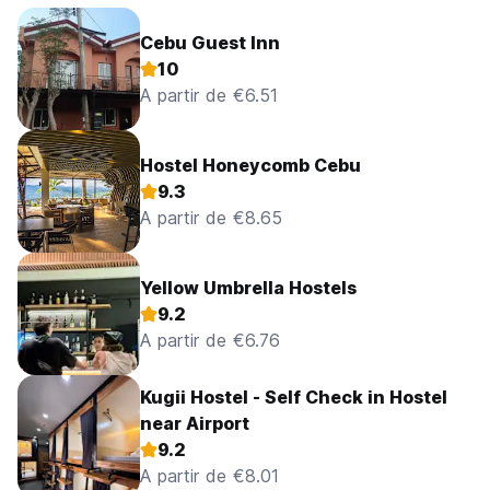
Cebu Guest Inn
10
A partir de €6.51
Hostel Honeycomb Cebu
9.3
A partir de €8.65
Yellow Umbrella Hostels
9.2
A partir de €6.76
Kugii Hostel - Self Check in Hostel
near Airport
9.2
A partir de €8.01