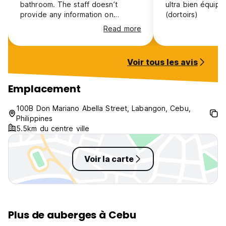
bathroom. The staff doesn’t
ultra bien équipé
provide any information on
(dortoirs)
activities / restaurants. Don’t
Read more
expect to meet anyone there, the
hostel was empty. Ok for one
night in CEBU while travelling.
Voir tous les avis
Emplacement
100B Don Mariano Abella Street, Labangon, Cebu,
Philippines
5.5km du centre ville
Voir la carte
Plus de auberges à Cebu