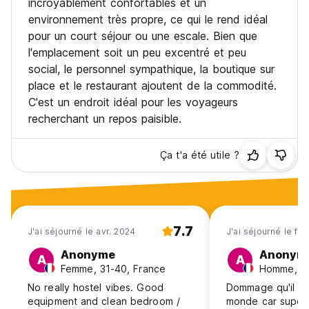
incroyablement confortables et un
environnement très propre, ce qui le rend idéal
pour un court séjour ou une escale. Bien que
l'emplacement soit un peu excentré et peu
social, le personnel sympathique, la boutique sur
place et le restaurant ajoutent de la commodité.
C'est un endroit idéal pour les voyageurs
recherchant un repos paisible.
Ça t'a été utile ?
7.7
J'ai séjourné le avr. 2024
J'ai séjourné le fév
Anonyme
Anonym
A
A
Femme, 31-40, France
Homme, 25
No really hostel vibes. Good
Dommage qu'il n'
equipment and clean bedroom /
monde car super