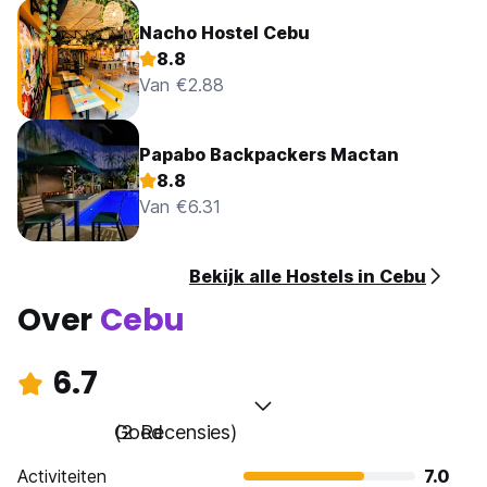
Nacho Hostel Cebu
8.8
Van €2.88
Papabo Backpackers Mactan
8.8
Van €6.31
Bekijk alle Hostels in Cebu
Over
Cebu
6.7
Goed
(2 Recensies)
Activiteiten
7.0