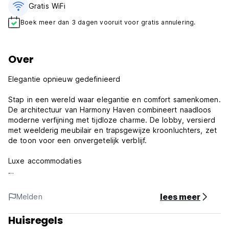
Gratis WiFi
Boek meer dan 3 dagen vooruit voor gratis annulering.
Over
Elegantie opnieuw gedefinieerd
Stap in een wereld waar elegantie en comfort samenkomen.
De architectuur van Harmony Haven combineert naadloos
moderne verfijning met tijdloze charme. De lobby, versierd
met weelderig meubilair en trapsgewijze kroonluchters, zet
de toon voor een onvergetelijk verblijf.
Luxe accommodaties
Geniet van luxe in onze zorgvuldig ontworpen kamers en
suites. Elke accommodatie is een toevluchtsoord van
lees meer
Melden
comfort, met luxe meubels, een panoramisch uitzicht en
ultramoderne voorzieningen. Of u nu kiest voor een suite
Huisregels
aan het meer of een privévilla, u kunt niets minder dan