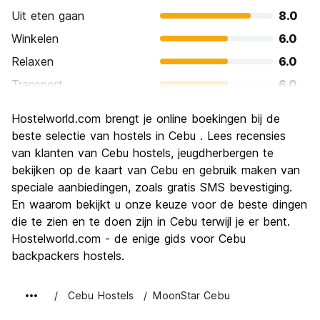
Uit eten gaan
8.0
Winkelen
6.0
Relaxen
6.0
Transport
6.0
bezienswaardigheden
6.0
Hostelworld.com brengt je online boekingen bij de
Cultuur
6.0
beste selectie van hostels in Cebu . Lees recensies
Uitgaan
van klanten van Cebu hostels, jeugdherbergen te
7.0
bekijken op de kaart van Cebu en gebruik maken van
Waarde voor uw geld
8.0
speciale aanbiedingen, zoals gratis SMS bevestiging.
En waarom bekijkt u onze keuze voor de beste dingen
die te zien en te doen zijn in Cebu terwijl je er bent.
Hostelworld.com - de enige gids voor Cebu
backpackers hostels.
Cebu Hostels
MoonStar Cebu