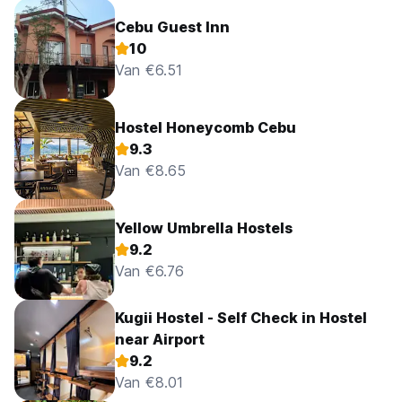
Cebu Guest Inn
10
Van €6.51
Hostel Honeycomb Cebu
9.3
Van €8.65
Yellow Umbrella Hostels
9.2
Van €6.76
Kugii Hostel - Self Check in Hostel
near Airport
9.2
Van €8.01