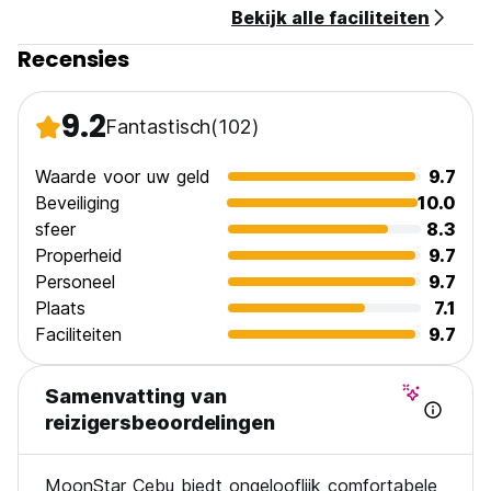
Bekijk alle faciliteiten
Recensies
9.2
Fantastisch
(102)
Waarde voor uw geld
9.7
Beveiliging
10.0
sfeer
8.3
Properheid
9.7
Personeel
9.7
Plaats
7.1
Faciliteiten
9.7
Samenvatting van
reizigersbeoordelingen
MoonStar Cebu biedt ongelooflijk comfortabele