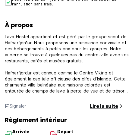
l'annulation sans frais.
À propos
Lava Hostel appartient et est géré par le groupe scout de
Hafnarfjörður. Nous proposons une ambiance conviviale et
des hébergements à petits prix pour les groupes. Notre
auberge se trouve à quelques pas du centre-ville avec ses
restaurants, cafés et musées gratuits.
Hafnarfjordur est connue comme le Centre Viking et
également la capitale officieuse des elfes d'Islande. Cette
charmante ville balnéaire aux maisons colorées est
entourée de champs de lave à perte de vue et de trésors
naturels. C'est la troisième plus grande ville d'Islande avec
une grande variété d'attractions et d'activités à découvrir,
Lire la suite
Signaler
notamment des randonnées en kayak et à cheval dans les
champs de lave.
Règlement intérieur
Si votre esprit est partagé entre la vie citadine et la nature
Arrivée
Départ
tranquille, Lava Hostel est l'endroit qu'il vous faut. C'est une