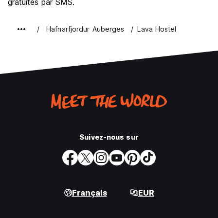
gratuites par SMS.
Hafnarfjordur Auberges
Lava Hostel
Suivez-nous sur
Français
EUR