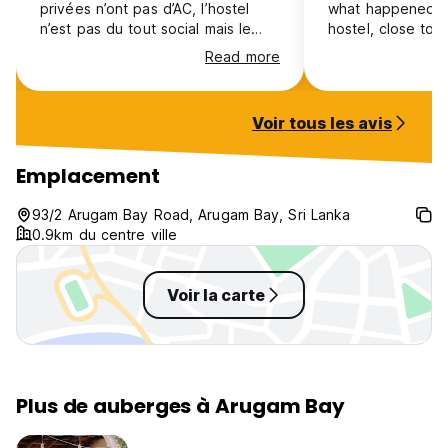
privées n’ont pas d’AC, l’hostel
what happened: P
n’est pas du tout social mais le
hostel, close to
prix est ok pour une chambre
restaurants, was s
Read more
privée
depends of cours
there is no secur
storage, no lock 
Voir tous les avis
There were bed 
huge rashes all 
beds were doubl
Emplacement
we were forced t
early because 2 g
93/2 Arugam Bay Road, Arugam Bay, Sri Lanka
promised our be
0.9km du centre ville
we payed for the
running the place
and rude
Voir la carte
Plus de auberges à Arugam Bay