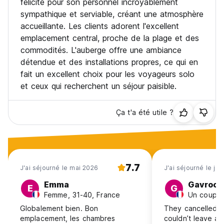
félicité pour son personnel incroyablement
sympathique et serviable, créant une atmosphère
accueillante. Les clients adorent l'excellent
emplacement central, proche de la plage et des
commodités. L'auberge offre une ambiance
détendue et des installations propres, ce qui en
fait un excellent choix pour les voyageurs solo
et ceux qui recherchent un séjour paisible.
Ça t'a été utile ?
7.7
J'ai séjourné le mai 2026
J'ai séjourné le jui
Emma
Gavroch
E
G
Femme, 31-40, France
Un couple
Globalement bien. Bon
They cancelled my
emplacement, les chambres
couldn’t leave a 