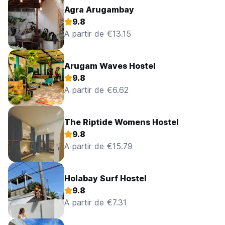
Agra Arugambay
9.8
A partir de €13.15
Arugam Waves Hostel
9.8
A partir de €6.62
The Riptide Womens Hostel
9.8
A partir de €15.79
Holabay Surf Hostel
9.8
A partir de €7.31