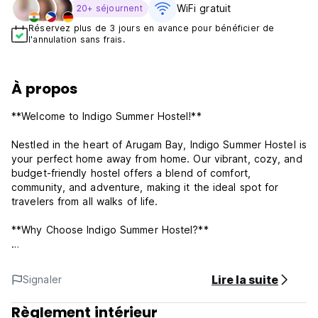
WiFi gratuit
20+ séjournent
Réservez plus de 3 jours en avance pour bénéficier de
l'annulation sans frais.
À propos
**Welcome to Indigo Summer Hostel!**
Nestled in the heart of Arugam Bay, Indigo Summer Hostel is
your perfect home away from home. Our vibrant, cozy, and
budget-friendly hostel offers a blend of comfort,
community, and adventure, making it the ideal spot for
travelers from all walks of life.
**Why Choose Indigo Summer Hostel?**
**Prime Location:** Situated in the middle of the laid-back
town of Arugam Bay and just 100 meters from the beach,
Lire la suite
Signaler
you’ll never run out of things to do and see.
Règlement intérieur
**Comfortable Accommodations:** Our dormitories and