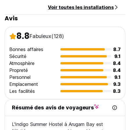
Check out from 07:00 to 11:00 noon.
Voir toutes les installations
Payment upon arrival by cash.
Taxes included.
Avis
Breakfast not included.
No curfew.
8.8
Fabuleux
(128)
Bonnes affaires
8.7
Sécurité
9.1
Atmosphère
8.4
Propreté
8.4
Personnel
9.1
Emplacement
9.3
Les facilités
8.3
Résumé des avis de voyageurs
L'Indigo Summer Hostel à Arugam Bay est