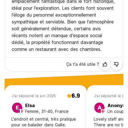
emplacement fantastique dans le fort historique,
idéal pour l'exploration. Les clients font souvent
l'éloge du personnel exceptionnellement
sympathique et serviable. Bien que l'atmosphère
soit généralement détendue, certains avis
récents notent un manque d'espace social
dédié, la propriété fonctionnant davantage
comme un restaurant avec des chambres.
Ça t'a été utile ?
6.9
J'ai séjourné le avr. 2025
J'ai séjourné le oc
Elsa
Anonym
E
A
Femme, 31-40, France
Un couple
L'endroit et central, très pratique
Lovely staff and 
pour se balader dans Galle.
There are no loc