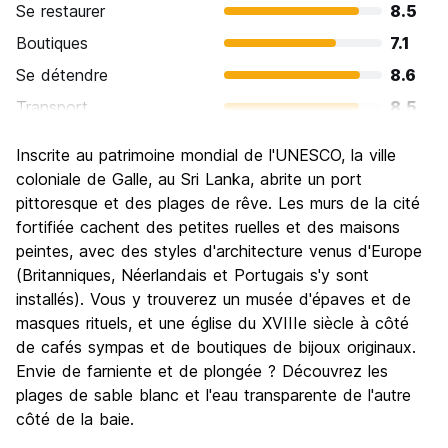
Se restaurer
8.5
Boutiques
7.1
Se détendre
8.6
Transport
8.5
Visites touristiques
8.5
Inscrite au patrimoine mondial de l'UNESCO, la ville
Culture
8.6
coloniale de Galle, au Sri Lanka, abrite un port
Sortir le soir / faire la fête
pittoresque et des plages de rêve. Les murs de la cité
5.5
fortifiée cachent des petites ruelles et des maisons
Bonnes affaires
7.5
peintes, avec des styles d'architecture venus d'Europe
(Britanniques, Néerlandais et Portugais s'y sont
installés). Vous y trouverez un musée d'épaves et de
masques rituels, et une église du XVIIIe siècle à côté
de cafés sympas et de boutiques de bijoux originaux.
Envie de farniente et de plongée ? Découvrez les
plages de sable blanc et l'eau transparente de l'autre
côté de la baie.