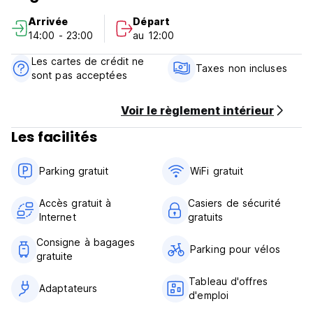
Arrivée
Départ
A las parejas les encanta especialmente nuestra ubicación,
14:00 - 23:00
au 12:00
calificándola con un 9.4 para escapadas románticas. El
aeropuerto más cercano, el Aeropuerto de Koggala, está a
Les cartes de crédit ne
solo 14 km, lo que facilita el viaje.
Taxes non incluses
sont pas acceptées
Disfruta del encanto histórico y las comodidades modernas
en Moi Galle Fort by DBI, tu hogar perfecto lejos de casa
Voir le règlement intérieur
en Galle.
Les facilités
Parking gratuit
WiFi gratuit
Accès gratuit à
Casiers de sécurité
Internet
gratuits
Consigne à bagages
Parking pour vélos
gratuite
Tableau d'offres
Adaptateurs
d'emploi