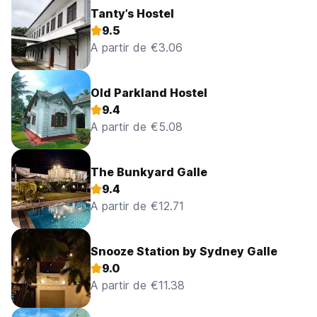
Tanty’s Hostel
9.5
A partir de €3.06
Old Parkland Hostel
9.4
A partir de €5.08
The Bunkyard Galle
9.4
A partir de €12.71
Snooze Station by Sydney Galle
9.0
A partir de €11.38