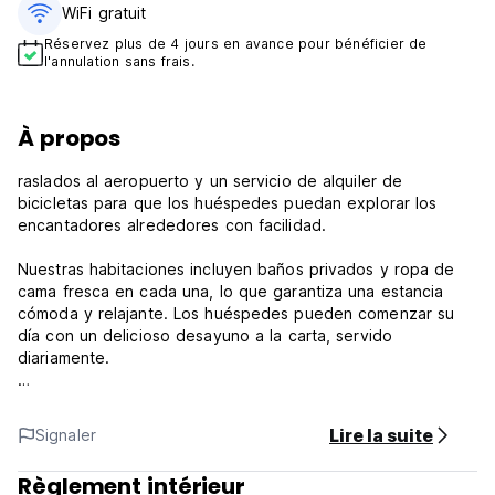
WiFi gratuit
Réservez plus de 4 jours en avance pour bénéficier de
l'annulation sans frais.
À propos
raslados al aeropuerto y un servicio de alquiler de
bicicletas para que los huéspedes puedan explorar los
encantadores alrededores con facilidad.
Nuestras habitaciones incluyen baños privados y ropa de
cama fresca en cada una, lo que garantiza una estancia
cómoda y relajante. Los huéspedes pueden comenzar su
día con un delicioso desayuno a la carta, servido
diariamente.
Moi Galle Fort by DBI es un paraíso para los entusiastas del
ciclismo, con alquiler de coches disponible para aquellos
Lire la suite
Signaler
que quieran aventurarse más lejos. Entre las atracciones
populares cercanas se encuentran la playa de Galle Fort, la
Règlement intérieur
playa del Faro y la playa de Mahamodara.