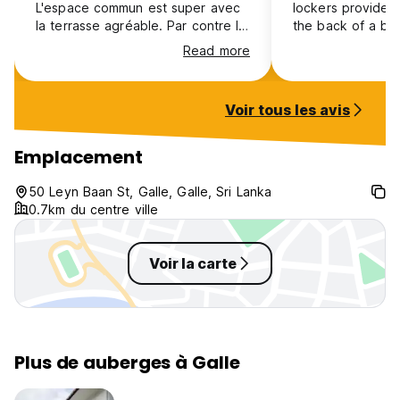
L'espace commun est super avec
lockers provided a
la terrasse agréable. Par contre la
the back of a ba
chambre dortoir pour femme est
walk in. Booked a 6 bed but put
Read more
plutôt un placard sans fenêtre
in a very small 3 b
derrière la cuisine. Cela sent
communal area.
l'humidité et la salle de bain n'est
Voir tous les avis
pas propre. Je ne sais pas pour
les autres dortoirs.
Emplacement
50 Leyn Baan St, Galle, Galle, Sri Lanka
0.7km du centre ville
Voir la carte
Plus de auberges à Galle