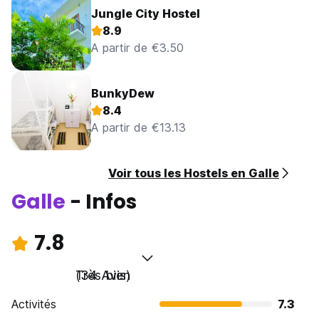
Jungle City Hostel
8.9
A partir de €3.50
BunkyDew
8.4
A partir de €13.13
Voir tous les Hostels en Galle
Galle
- Infos
7.8
Très bien
(34 Avis)
Activités
7.3