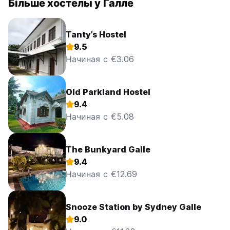
Більше хостелы у Галле
Tanty’s Hostel
9.5
Начиная с €3.06
Old Parkland Hostel
9.4
Начиная с €5.08
The Bunkyard Galle
9.4
Начиная с €12.69
Snooze Station by Sydney Galle
9.0