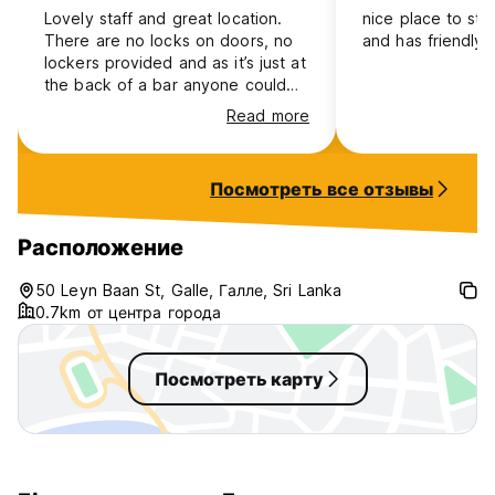
Lovely staff and great location.
nice place to sta
There are no locks on doors, no
and has friendly s
lockers provided and as it’s just at
the back of a bar anyone could
walk in. Booked a 6 bed but put
Read more
in a very small 3 bed. No
communal area.
Посмотреть все отзывы
Расположение
50 Leyn Baan St, Galle, Галле, Sri Lanka
0.7km от центра города
Посмотреть карту