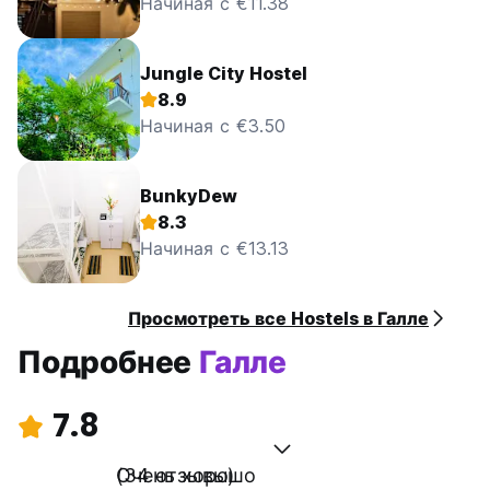
Начиная с €11.38
Jungle City Hostel
8.9
Начиная с €3.50
BunkyDew
8.3
Начиная с €13.13
Просмотреть все Hostels в Галле
Подробнее
Галле
7.8
Очень хорошо
(34 отзывы)