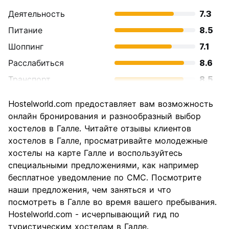
Деятельность
7.3
Питание
8.5
Шоппинг
7.1
Расслабиться
8.6
Транспорт
8.5
Осмотр
8.5
Hostelworld.com предоставляет вам возможность
достопримечательностей
онлайн бронирования и разнообразный выбор
Культура
8.6
хостелов в Галле. Читайте отзывы клиентов
Ночная жизнь
хостелов в Галле, просматривайте молодежные
5.5
хостелы на карте Галле и воспользуйтесь
Соотношение цены и
7.5
специальными предложениями, как например
качества
бесплатное уведомление по СМС. Посмотрите
наши предложения, чем заняться и что
посмотреть в Галле во время вашего пребывания.
Hostelworld.com - исчерпывающий гид по
туристическим хостелам в Галле.