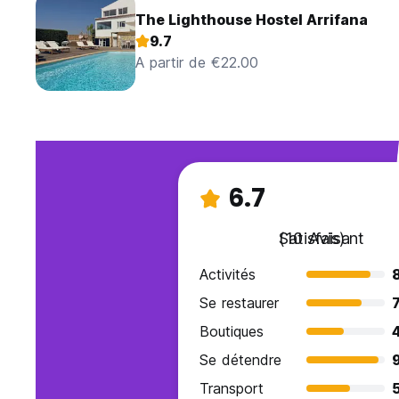
The Lighthouse Hostel Arrifana
9.7
A partir de €22.00
6.7
Satisfaisant
(10 Avis)
Activités
Se restaurer
7
Boutiques
Se détendre
Transport