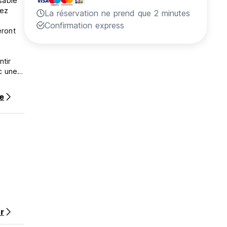
sable
vez
La réservation ne prend que 2 minutes
Confirmation express
eront
ntir
ec une
double
ce pour
te
nd et
écoré
Depuis
 de la
ne
uoi
r
nu