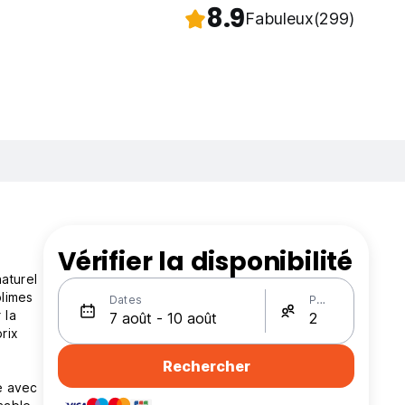
8.9
Fabuleux
(299)
Vérifier la disponibilité
aturel
blimes
Dates
Personnes
 la
rix
Rechercher
ue avec