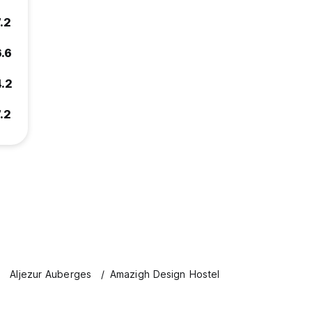
.2
6.6
4.2
.2
Aljezur Auberges
Amazigh Design Hostel