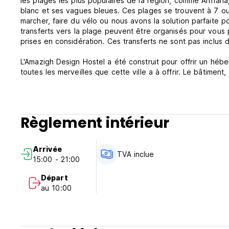
les plages les plus populaires de la région, comme Arrifana
blanc et ses vagues bleues. Ces plages se trouvent à 7 ou 
marcher, faire du vélo ou nous avons la solution parfaite 
transferts vers la plage peuvent être organisés pour vous 
prises en considération. Ces transferts ne sont pas inclus d
L'Amazigh Design Hostel a été construit pour offrir un héb
toutes les merveilles que cette ville a à offrir. Le bâtimen
décoration rétro, des lits design avec matelas 5 étoiles, 
à la chambre à 12 lits, disposent d'une salle de bains pri
les voyageurs les plus exigeants, notamment d'une télévis
d'une connexion Internet sans fil à haut débit dans toutes 
Règlement intérieur
d'un magnifique mur de pierres, qui marque l'esprit de ceux 
L'auberge se trouve à quelques minutes de marche de la g
Arrivée
restaurants à proximité, qui servent les fameux poissons et
TVA inclue
15:00 - 21:00
le dernier étage de l'Amazigh Hostel, vous pourrez admirer
colline, qui date du Xe siècle.
Départ
au 10:00
Surfeurs, randonneurs, cyclistes, amoureux de la nature, v
nature unique et d'aventures qui ont adoré cette atmosphèr
nous l'appelons Amazigh, qui signifie "peuple libre", et qu
pour son mode de vie nomade.