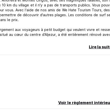
, Amoreira et Montes Clrigos, avec ses magnifiques falaises, son 
10 km du village et il n'y a pas de transports publics. Vous pou
pour vous. Avec l'aide de nos amis de We Hate Tourism Tours, des
permettre de découvrir d'autres plages. Les conditions de surf s
ans le prix.
ergement aux voyageurs à petit budget qui veulent vivre et resse
t, situé au cœur du centre d'Aljezur, a été entièrement rénové av
des draps et des serviettes. Toutes les chambres, de la chambre 
vative et les espaces sociaux sont dotés d'équipements d'excellen
Lire la sui
ion à écran plasma, d'un lecteur DVD, d'un système de son surrou
les chambres. Le patio intérieur du bâtiment est naturellement d
qui visitent l'auberge.
are routière et du marché local. Vous trouverez de nombreux
 fruits de mer frais locaux à partir de 8,50 euros par personne. 
 une vue magnifique sur le village et le château arabe au sommet
ous trouverez un large éventail de voyageurs à la recherche d'u
e relaxante particulière et les environs verdoyants. C'est pourq
Voir le règlement intérieu
i vient du peuple berbère, peuple indigène d'Afrique du Nord, con