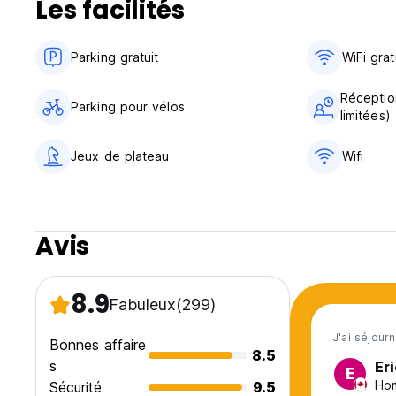
Les facilités
Notre personnel amazigh chaleureux vous attendra pour vou
été de surf que vous n'oublierez jamais... (Auto-translated 
Parking gratuit
WiFi grat
Réceptio
Parking pour vélos
limitées)
Jeux de plateau
Wifi
Avis
8.9
Fabuleux
(299)
J'ai séjour
Bonnes affaire
8.5
s
Eri
E
Hom
Sécurité
9.5