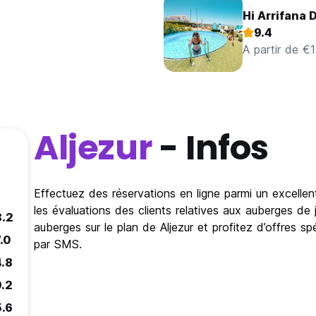
Hi Arrifana 
9.4
A partir de €1
Aljezur
- Infos
Effectuez des réservations en ligne parmi un excellen
les évaluations des clients relatives aux auberges de j
8.2
auberges sur le plan de Aljezur et profitez d’offres s
.0
par SMS.
4.8
9.2
5.6