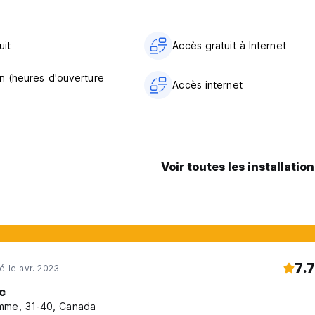
s accueillir. Jetez un coup d'œil à nos photos et venez profiter
from original language)
uit
Accès gratuit à Internet
n (heures d'ouverture
Accès internet
Voir toutes les installatio
7.7
né le avr. 2023
c
me, 31-40, Canada