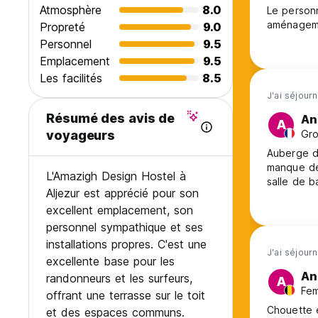
Atmosphère
8.0
Le personn
aménagemen
Propreté
9.0
Personnel
9.5
Emplacement
9.5
Les facilités
8.5
J'ai séjour
Résumé des avis de
An
A
Gro
voyageurs
Auberge d
manque de
L'Amazigh Design Hostel à
salle de b
Aljezur est apprécié pour son
excellent emplacement, son
personnel sympathique et ses
installations propres. C'est une
J'ai séjourn
excellente base pour les
An
randonneurs et les surfeurs,
A
Fem
offrant une terrasse sur le toit
Chouette e
et des espaces communs.