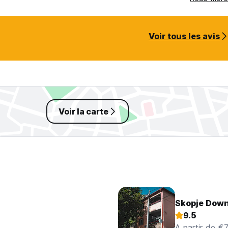
Voir tous les avis
Voir la carte
Skopje Down
9.5
A partir de €