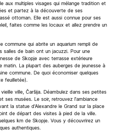
e aux multiples visages qui mélange tradition et
es et partez à la découverte de ses
ssé ottoman. Elle est aussi connue pour ses
eil, faites comme les locaux et allez prendre un
lle commune qui abrite un aquarium rempli de
 salles de bain ont un jacuzzi. Pour une
nesse de Skopje avec terrasse extérieure
le matin. La plupart des auberges de jeunesse à
uisine commune. De quoi économiser quelques
 feuilletée).
 vieille ville, Čaršija. Déambulez dans ses petites
 et ses musées. Le soir, retrouvez l'ambiance
vant la statue d'Alexandre le Grand sur la place
nt de départ des visites à pied de la ville.
elques km de Skopje. Vous y découvrirez un
ques authentiques.