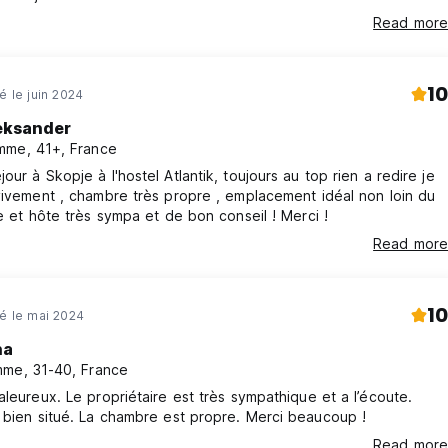
Read more
10
é le juin 2024
eksander
me, 41+, France
our à Skopje à l'hostel Atlantik, toujours au top rien a redire je
vivement , chambre très propre , emplacement idéal non loin du
le et hôte très sympa et de bon conseil ! Merci !
Read more
10
né le mai 2024
na
me, 31-40, France
aleureux. Le propriétaire est très sympathique et a l’écoute.
Hostel est bien situé. La chambre est propre. Merci beaucoup !
Read more