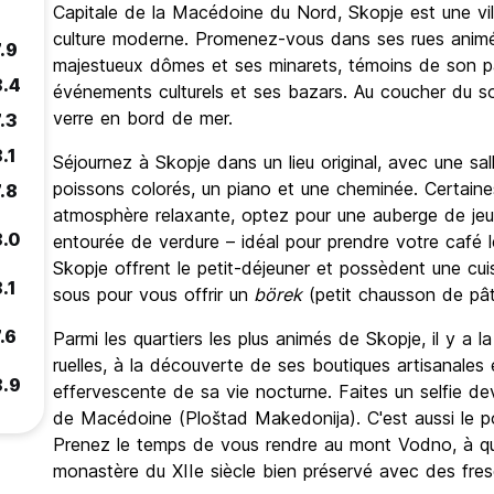
Capitale de la Macédoine du Nord, Skopje est une vill
culture moderne. Promenez-vous dans ses rues animé
.9
majestueux dômes et ses minarets, témoins de son pa
8.4
événements culturels et ses bazars. Au coucher du sol
verre en bord de mer.
.3
.1
Séjournez à Skopje dans un lieu original, avec une sa
poissons colorés, un piano et une cheminée. Certaines
.8
atmosphère relaxante, optez pour une auberge de jeu
8.0
entourée de verdure – idéal pour prendre votre café 
Skopje offrent le petit-déjeuner et possèdent une c
.1
sous pour vous offrir un
börek
(petit chausson de pâte
.6
Parmi les quartiers les plus animés de Skopje, il y a la
ruelles, à la découverte de ses boutiques artisanales
8.9
effervescente de sa vie nocturne. Faites un selfie de
de Macédoine (Ploštad Makedonija). C'est aussi le poi
Prenez le temps de vous rendre au mont Vodno, à qu
monastère du XIIe siècle bien préservé avec des fres