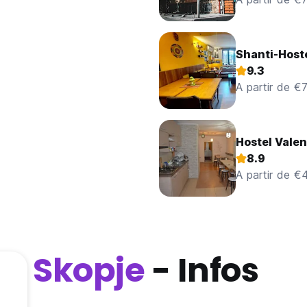
Shanti-Host
9.3
A partir de €
Hostel Valen
8.9
A partir de €
Skopje
- Infos