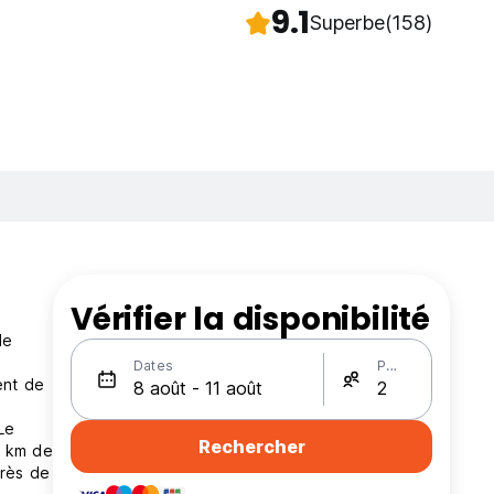
9.1
Superbe
(158)
Vérifier la disponibilité
de
Dates
Personnes
ent de
Le
Rechercher
5 km de
près de