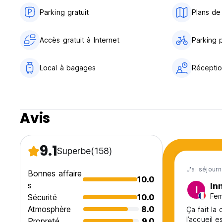
Parking gratuit
Plans de 
Accès gratuit à Internet
Parking 
Local à bagages
Réceptio
Avis
9.1
Superbe
(158)
J'ai séjourn
Bonnes affaire
10.0
s
In
I
Fem
Sécurité
10.0
Atmosphère
8.0
Ça fait la
Propreté
9.0