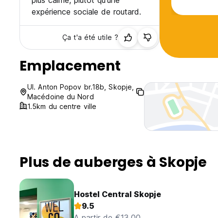
plus calme, plutôt qu'une
expérience sociale de routard.
Ça t'a été utile ?
Emplacement
Ul. Anton Popov br.18b, Skopje,
Macédoine du Nord
1.5km du centre ville
Plus de auberges à Skopje
Hostel Central Skopje
9.5
A partir de €13.00