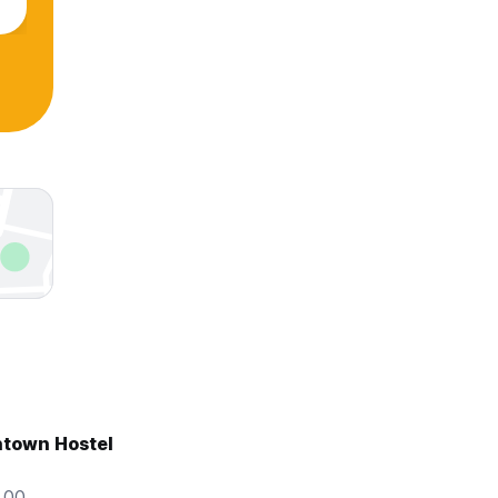
town Hostel
7.00