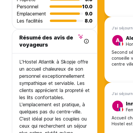
Personnel
10.0
Emplacement
9.0
Les facilités
8.0
J'ai séjourn
Résumé des avis de
Al
A
Hom
voyageurs
Second séj
conseille 
L'Hostel Atlantik à Skopje offre
centre vil
un accueil chaleureux de son
personnel exceptionnellement
sympathique et serviable. Les
clients apprécient la propreté et
J'ai séjour
les lits confortables.
In
L'emplacement est pratique, à
I
Fem
quelques pas du centre-ville.
Accueil ch
C'est idéal pour les couples ou
ceux qui recherchent un séjour