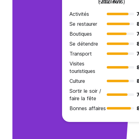
Fabuleux
(252 Avis)
Activités
7
Se restaurer
Boutiques
7
Se détendre
8
Transport
7
Visites
touristiques
Culture
8
Sortir le soir /
7
faire la fête
Bonnes affaires