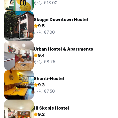
から €13.00
Skopje Downtown Hostel
9.5
から €7.00
Urban Hostel & Apartments
9.4
から €8.75
Shanti-Hostel
9.3
から €7.50
Hi Skopje Hostel
9.2