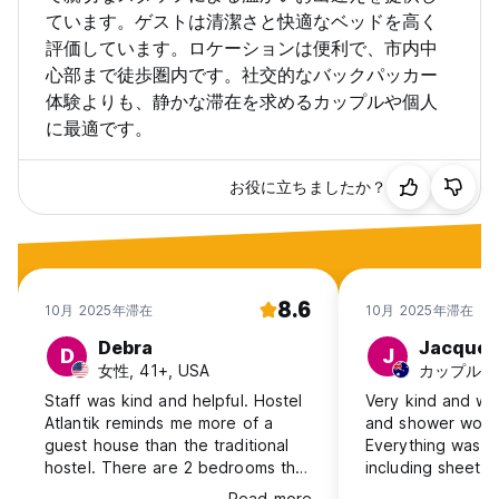
ています。ゲストは清潔さと快適なベッドを高く
評価しています。ロケーションは便利で、市内中
心部まで徒歩圏内です。社交的なバックパッカー
体験よりも、静かな滞在を求めるカップルや個人
に最適です。
お役に立ちましたか？
8.6
10月 2025年滞在
10月 2025年滞在
Debra
Jacquel
D
J
女性, 41+, USA
カップル, 31-
Staff was kind and helpful. Hostel
Very kind and wel
Atlantik reminds me more of a
and shower worke
guest house than the traditional
Everything was v
hostel. There are 2 bedrooms that
including sheets
share a kitchen, bathroom and
the small kitche
Read more