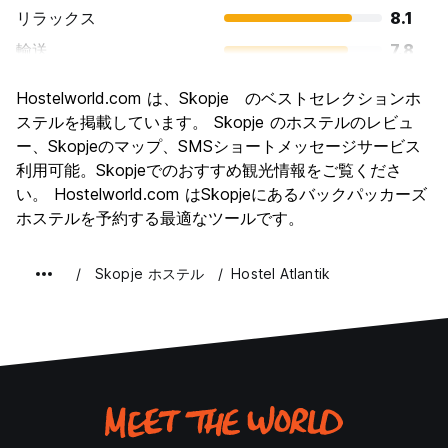
リラックス
8.1
輸送
7.8
観光
8.0
Hostelworld.com は、Skopje のベストセレクションホ
文化
8.1
ステルを掲載しています。 Skopje のホステルのレビュ
ナイトライフ
ー、Skopjeのマップ、SMSショートメッセージサービス
7.6
利用可能。Skopjeでのおすすめ観光情報をご覧くださ
コストパフォーマンス
8.9
い。 Hostelworld.com はSkopjeにあるバックパッカーズ
ホステルを予約する最適なツールです。
Skopje ホステル
Hostel Atlantik