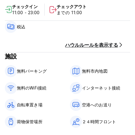
チェックイン
チェックアウト
チェックイン時間：10:00～
11:00 - 23:00
までの 11:00
チェックアウト時間：12:00まで (Auto-translated from original
language)
税込
ハウルルールを表示する
施設
無料パーキング
無料市内地図
無料のWiFi接続
インターネット接続
自転車置き場
空港へのお送り
荷物保管場所
２４時間フロント