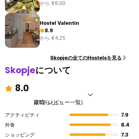
から €8.00
Hostel Valentin
8.9
から €4.25
Skopjeの全てのHostelsを見る
Skopje
について
8.0
素晴らしい
(252 レビュー一覧)
アクティビティ
7.9
外食
8.4
ショッピング
7.3