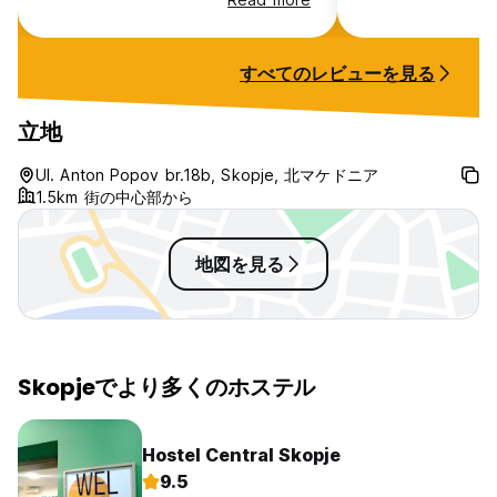
small sitting room. There is no full
for some cooking
size dining room table, so I ate off
1 pot, kettle). P
of my lap. Limited flat surface in
hooks for towels
すべてのレビューを見る
the room so it was hard to get
More like a self-
things out of my suitcase. A rug or
bedroom apartmen
bath mat in the bathroom would
for meeting peopl
立地
have been nice when getting out
you're travelling
of the shower. It was cold, without
want alone time. 
Ul. Anton Popov br.18b, Skopje, 北マケドニア
a visible heat source. It was a 15-
1.5km 街の中心部から
20 minute walk to center.
地図を見る
Skopjeでより多くのホステル
Hostel Central Skopje
9.5