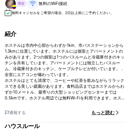
無料のWiFi接続
滞在
無料キャンセルをご希望の場合、2日以上前にご予約ください。
紹介
ホステルは市内中心部からわずか1km、市バスステーションから
1.3kmに位置しています。ホステルには個室とアパートメントの
みがあります。2つの個室は1つのバスルームと冷蔵庫付きのキッ
チンを共有しています。アパートメントには独立したバスルー
ム、冷蔵庫付きのキッチン、ケーブルテレビが付いています。 .
全室にエアコンが備わっています。
ホステルはとても清潔で、コーヒーや紅茶を飲みながらリラック
スできる美しい庭園があります。食料品店まではホステルからわ
ずか10メートル、最寄りの大型ショッピングセンターまでは
0.5kmです。ホステル周辺では無料Wi-Fiを利用できます。ホステ
ルでは、スコピエ近くのマトカ湖の渓谷への訪問を提供していま
す
もっと読む
通報する
マブロヴォにあるバルカン半島で最も美しい洗礼者聖ヨハネ修道
院。
ハウスルール