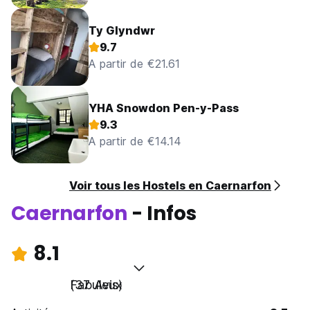
Ty Glyndwr
9.7
A partir de €21.61
YHA Snowdon Pen-y-Pass
9.3
A partir de €14.14
Voir tous les Hostels en Caernarfon
Caernarfon
- Infos
8.1
Fabuleux
(37 Avis)