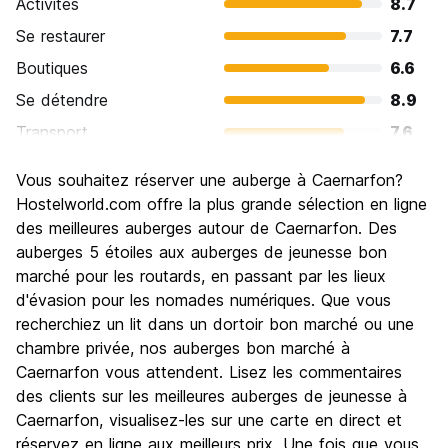
Activités
8.7
Se restaurer
7.7
Boutiques
6.6
Se détendre
8.9
Transport
7.6
Visites touristiques
8.9
Vous souhaitez réserver une auberge à Caernarfon?
Culture
8.6
Hostelworld.com offre la plus grande sélection en ligne
Sortir le soir / faire la fête
des meilleures auberges autour de Caernarfon. Des
6.6
auberges 5 étoiles aux auberges de jeunesse bon
Bonnes affaires
8.9
marché pour les routards, en passant par les lieux
d'évasion pour les nomades numériques. Que vous
recherchiez un lit dans un dortoir bon marché ou une
chambre privée, nos auberges bon marché à
Caernarfon vous attendent. Lisez les commentaires
des clients sur les meilleures auberges de jeunesse à
Caernarfon, visualisez-les sur une carte en direct et
réservez en ligne aux meilleurs prix. Une fois que vous