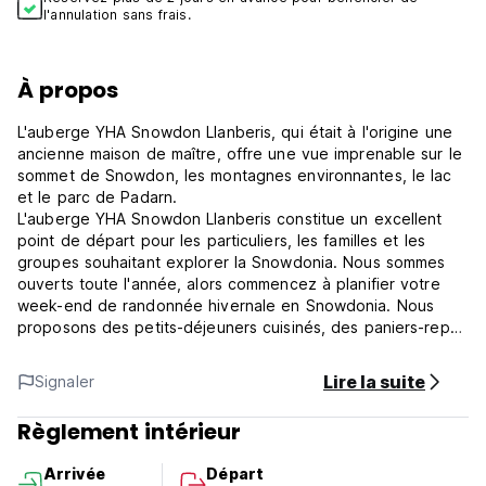
l'annulation sans frais.
À propos
L'auberge YHA Snowdon Llanberis, qui était à l'origine une
ancienne maison de maître, offre une vue imprenable sur le
sommet de Snowdon, les montagnes environnantes, le lac
et le parc de Padarn.
L'auberge YHA Snowdon Llanberis constitue un excellent
point de départ pour les particuliers, les familles et les
groupes souhaitant explorer la Snowdonia. Nous sommes
ouverts toute l'année, alors commencez à planifier votre
week-end de randonnée hivernale en Snowdonia. Nous
proposons des petits-déjeuners cuisinés, des paniers-repas
et des repas du soir. En outre, notre bar sert de la bière
locale Conwy Ale - tout ce dont vous avez besoin après
Lire la suite
Signaler
une journée difficile en montagne.
Si vous vous attaquez à Snowdon, le Llanberis Path,
Règlement intérieur
l'itinéraire le plus facile pour monter à Snowdon, commence
à proximité. Les vététistes, les grimpeurs et les
Arrivée
Départ
randonneurs n'ont que l'embarras du choix dans cette