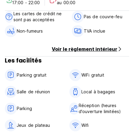
17:00 - 22:00
au 00:00
auberge pittoresque. Suivez les sentiers menant aux
collines, vallées, forêts et cascades des environs. Le Llyn
Les cartes de crédit ne
Padarn permet de pêcher, de faire du canoë-kayak, de la
Pas de couvre-feu
sont pas acceptées
planche à voile et de la voile, ou de faire du poney en
famille. Pour une journée plus tranquille, choisissez parmi les
Non-fumeurs
TVA inclue
huit plages Pavillon Bleu des environs.
Malheureusement, aucune de nos chambres ou salles de
bains n'est accessible aux normes modernes.
Voir le règlement intérieur
Nous avons :
4 marches pour entrer dans le bâtiment
Les facilités
Boucle d'induction portable
Chambres avec salle de bain (Auto-translated from original
Parking gratuit
WiFi gratuit
language)
Salle de réunion
Local à bagages
Réception (heures
Parking
d'ouverture limitées)
Jeux de plateau
Wifi