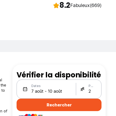
8.2
Fabuleux
(669)
Vérifier la disponibilité
al
 the
Dates
Personnes
 to
Rechercher
n of