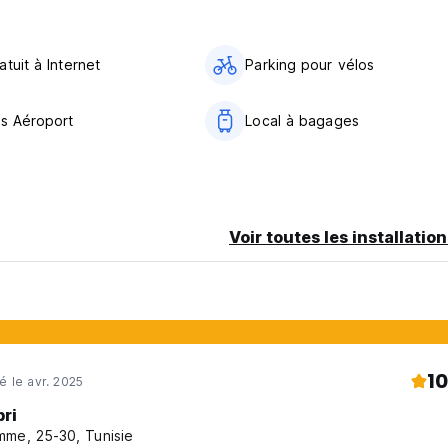
.
tuit à Internet
Parking pour vélos
ronic key, 15€ will be charged on your credit card
ts Aéroport
Local à bagages
 permitted in all public spaces.
 key lockers and free Wi fi area.
e.
Voir toutes les installatio
ober, November, Dicember - 5 more euro later than 20:00 (per bo
ater than 22:00 (per booking not per person).
ater than 22:00 (per booking not per person)
10
é le avr. 2025
bri
me, 25-30, Tunisie