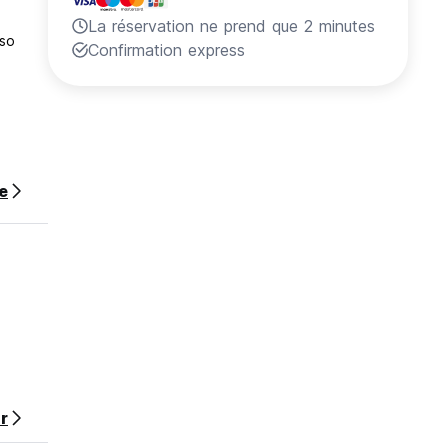
La réservation ne prend que 2 minutes
lso
Confirmation express
te
stay.
ugh
r