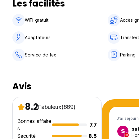
Les facilités
Breakfast not included.
There is a bar inside the hostel, with typical food and drink
WiFi gratuit
Accès gra
If you have lost, forget to give back or damaged our elect
Taxes included.
Adaptateurs
Transfer
All dorms and private room are non smoking. Smoking is not
Service de fax
Parking
The price of the bed includes free tea or coffe, bed linen,
Group accommodation and disabled access is also availabl
Late check in During January, February, March, April, Oct
Avis
not per person)
During May, June, July, August, September – 5 more euro l
During May, June, July, August, September – 5 more euro l
8.2
Fabuleux
(669)
J'ai séjourn
Bonnes affaire
7.7
s
sa
S
Hom
Sécurité
8.5