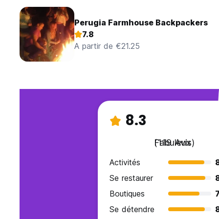
Perugia Farmhouse Backpackers
7.8
A partir de €21.25
8.3
Fabuleux
(119 Avis)
Activités
Se restaurer
Boutiques
7
Se détendre