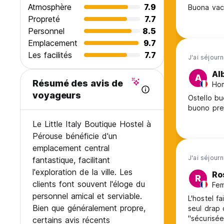
Atmosphère
7.9
Buona va
Propreté
7.7
Personnel
8.5
Emplacement
9.7
Les facilités
7.7
J'ai séjourn
Al
A
Résumé des avis de
Hom
voyageurs
Ostello bu
buono pr
Le Little Italy Boutique Hostel à
Pérouse bénéficie d'un
emplacement central
J'ai séjour
fantastique, facilitant
l'exploration de la ville. Les
Ro
R
clients font souvent l'éloge du
Fem
personnel amical et serviable.
L'hostel fa
Bien que généralement propre,
seul drap 
"sécurisée
certains avis récents