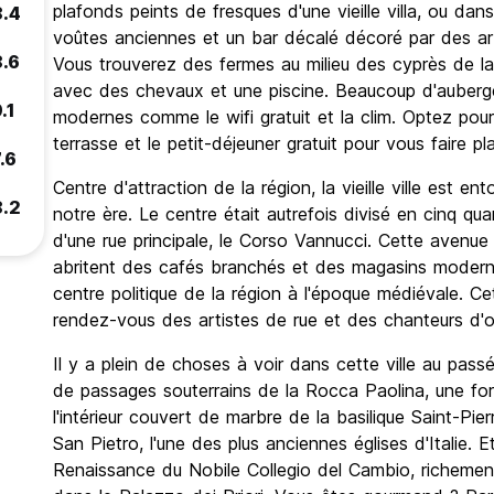
plafonds peints de fresques d'une vieille villa, ou dan
8.4
voûtes anciennes et un bar décalé décoré par des arti
8.6
Vous trouverez des fermes au milieu des cyprès de 
avec des chevaux et une piscine. Beaucoup d'auber
.1
modernes comme le wifi gratuit et la clim. Optez po
terrasse et le petit-déjeuner gratuit pour vous faire plai
.6
Centre d'attraction de la région, la vieille ville est e
8.2
notre ère. Le centre était autrefois divisé en cinq quart
d'une rue principale, le Corso Vannucci. Cette avenu
abritent des cafés branchés et des magasins moderne
centre politique de la région à l'époque médiévale. Cet
rendez-vous des artistes de rue et des chanteurs d'o
Il y a plein de choses à voir dans cette ville au pas
de passages souterrains de la Rocca Paolina, une fo
l'intérieur couvert de marbre de la basilique Saint-Pier
San Pietro, l'une des plus anciennes églises d'Italie. E
Renaissance du Nobile Collegio del Cambio, richement 