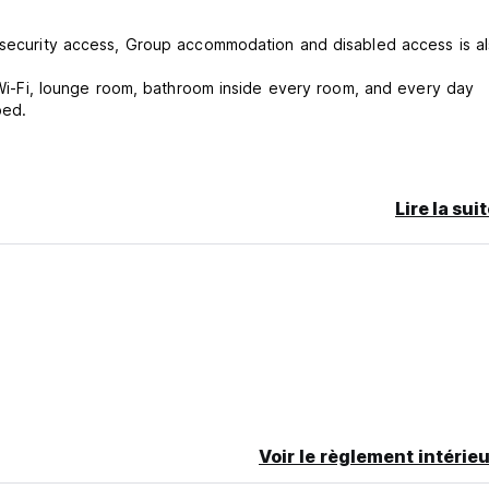
r security access, Group accommodation and disabled access is a
e Wi-Fi, lounge room, bathroom inside every room, and every day
bed.
Lire la sui
ncellation or No Show, you will be charged the first night of your 
nt with credit cards, Visa, Maestro, Mastercard, as well as thro
Voir le règlement intérieu