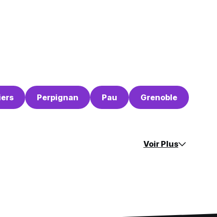
iers
Perpignan
Pau
Grenoble
Voir Plus