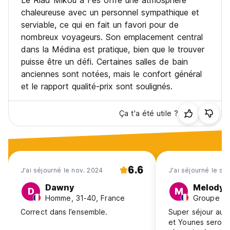
Le Riad Mikou à Fès offre une atmosphère
chaleureuse avec un personnel sympathique et
serviable, ce qui en fait un favori pour de
nombreux voyageurs. Son emplacement central
dans la Médina est pratique, bien que le trouver
puisse être un défi. Certaines salles de bain
anciennes sont notées, mais le confort général
et le rapport qualité-prix sont soulignés.
Ça t'a été utile ?
6.6
J'ai séjourné le nov. 2024
J'ai séjourné le se
Dawny
Melody
D
M
Homme, 31-40, France
Correct dans l’ensemble.
Super séjour au R
et Younes seront 