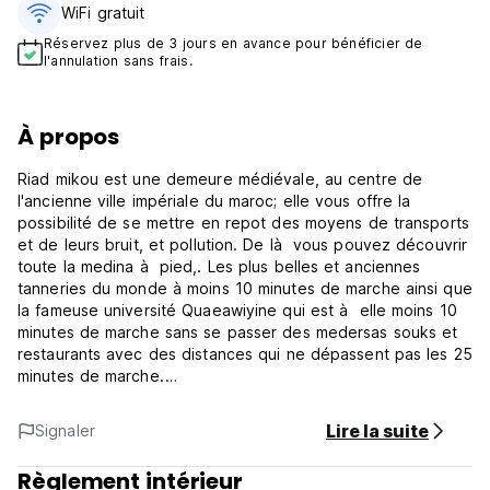
WiFi gratuit
Réservez plus de 3 jours en avance pour bénéficier de
l'annulation sans frais.
À propos
Riad mikou est une demeure médiévale, au centre de
l'ancienne ville impériale du maroc; elle vous offre la
possibilité de se mettre en repot des moyens de transports
et de leurs bruit, et pollution. De là vous pouvez découvrir
toute la medina à pied,. Les plus belles et anciennes
tanneries du monde à moins 10 minutes de marche ainsi que
la fameuse université Quaeawiyine qui est à elle moins 10
minutes de marche sans se passer des medersas souks et
restaurants avec des distances qui ne dépassent pas les 25
minutes de marche.
Dans le riad vous pouvez déguster les meilleurs plats et
boissons de fes, se détendre á la terrase ou bien boire du
Lire la suite
Signaler
thé à la menthe, ou commander un billets de bus, de train
ou résserver aussi une excursion.
Règlement intérieur