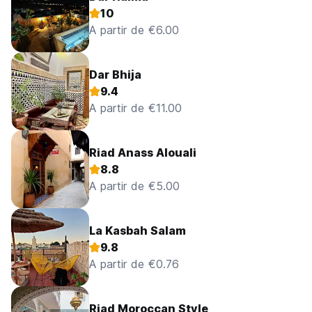
10
A partir de €6.00
Dar Bhija
9.4
A partir de €11.00
Riad Anass Alouali
8.8
A partir de €5.00
La Kasbah Salam
9.8
A partir de €0.76
Riad Moroccan Style