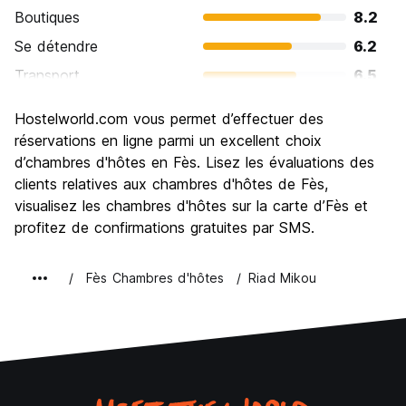
Boutiques
8.2
Se détendre
6.2
Transport
6.5
Visites touristiques
8.7
Hostelworld.com vous permet d’effectuer des
Culture
9.1
réservations en ligne parmi un excellent choix
Sortir le soir / faire la fête
d’chambres d'hôtes en Fès. Lisez les évaluations des
5.5
clients relatives aux chambres d'hôtes de Fès,
Bonnes affaires
8.4
visualisez les chambres d'hôtes sur la carte d’Fès et
profitez de confirmations gratuites par SMS.
Fès Chambres d'hôtes
Riad Mikou