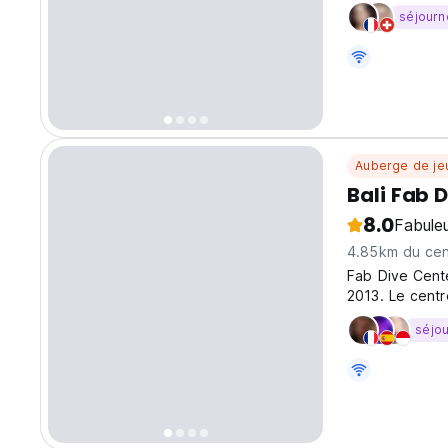
wifi et douche
séjourn
Auberge de je
Bali Fab 
8.0
Fabule
4.85km du cent
Fab Dive Cente
2013. Le centr
séjo