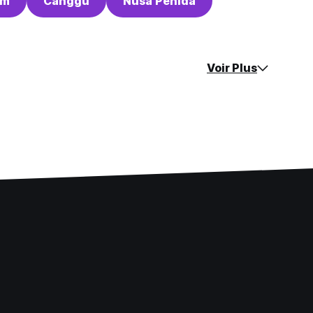
am
Canggu
Nusa Penida
Voir Plus