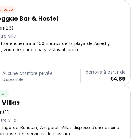
unesse
ggae Bar & Hostel
en
(23)
re ville
el se encuentra a 100 metros de la playa de Amed y
, zona de barbacoa y vistas al jardín.
dortoirs à partir de
Aucune chambre privée
€4.89
disponible
tes
Villas
en
(11)
re ville
village de Bunutan, Anugerah Villas dispose d'une piscine
 propose des services de massage.