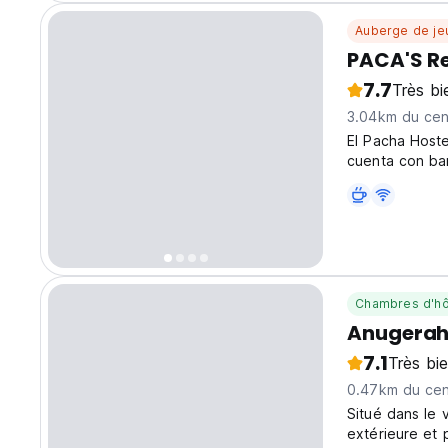
Auberge de je
PACA'S Re
7.7
Très bi
3.04km du cent
El Pacha Host
cuenta con bar
Chambres d'hô
Anugerah 
7.1
Très bi
0.47km du cent
Situé dans le 
extérieure et