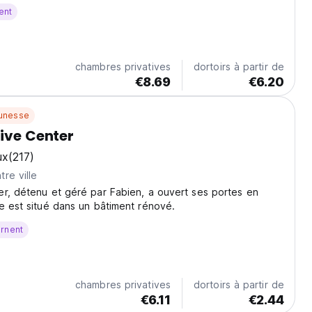
 chaude.
ent
chambres privatives
dortoirs à partir de
€8.69
€6.20
unesse
Dive Center
ux
(217)
re ville
r, détenu et géré par Fabien, a ouvert ses portes en
e est situé dans un bâtiment rénové.
urnent
chambres privatives
dortoirs à partir de
€6.11
€2.44