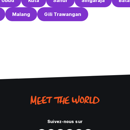
Ubud
Kuta
Sanur
Singaraja
Bat
Malang
Gili Trawangan
Suivez-nous sur