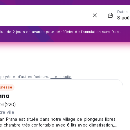
Dates
us de 2 jours en avance pour bénéficier de l'annulation sans frais.
 payée et d'autres facteurs.
Lire la suite
unesse
ana
en
(220)
re ville
n Prana est située dans notre village de plongeurs libres,
 chambre très confortable avec 6 lits avec climatisation,