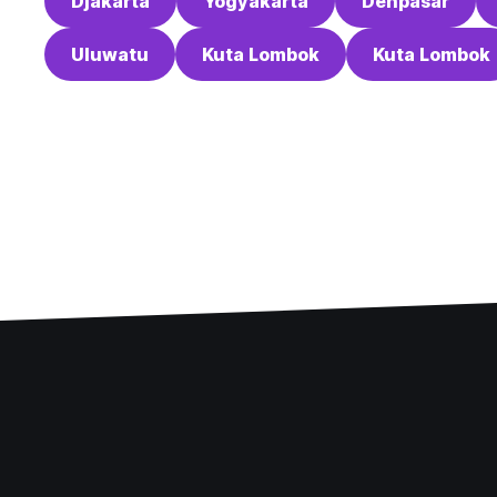
Djakarta
Yogyakarta
Denpasar
Uluwatu
Kuta Lombok
Kuta Lombok