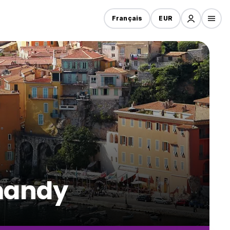
Français
EUR
rmandy