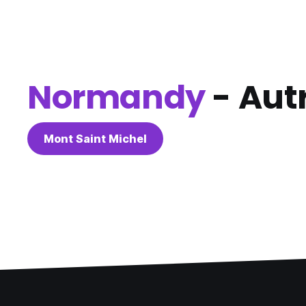
Normandy
- Autr
Mont Saint Michel