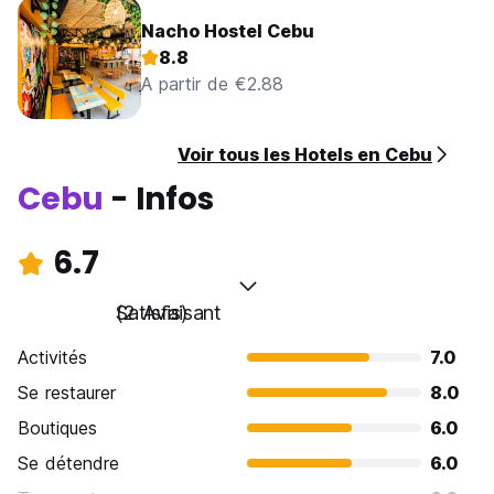
Nacho Hostel Cebu
8.8
A partir de €2.88
Voir tous les Hotels en Cebu
Cebu
- Infos
6.7
Satisfaisant
(2 Avis)
Activités
7.0
Se restaurer
8.0
Boutiques
6.0
Se détendre
6.0