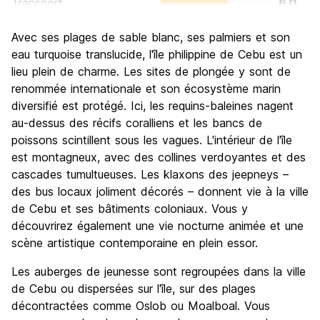
Transport
6.0
Visites touristiques
6.0
Avec ses plages de sable blanc, ses palmiers et son
Culture
6.0
eau turquoise translucide, l'île philippine de Cebu est un
Sortir le soir / faire la fête
lieu plein de charme. Les sites de plongée y sont de
7.0
renommée internationale et son écosystème marin
Bonnes affaires
8.0
diversifié est protégé. Ici, les requins-baleines nagent
au-dessus des récifs coralliens et les bancs de
poissons scintillent sous les vagues. L'intérieur de l'île
est montagneux, avec des collines verdoyantes et des
cascades tumultueuses. Les klaxons des jeepneys –
des bus locaux joliment décorés – donnent vie à la ville
de Cebu et ses bâtiments coloniaux. Vous y
découvrirez également une vie nocturne animée et une
scène artistique contemporaine en plein essor.
Les auberges de jeunesse sont regroupées dans la ville
de Cebu ou dispersées sur l'île, sur des plages
décontractées comme Oslob ou Moalboal. Vous