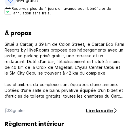
WiFi gratuit
Réservez plus de 4 jours en avance pour bénéficier de
l'annulation sans frais.
À propos
Situé à Carcar, à 39 km de Colon Street, le Carcar Eco Farm
Resorts by HiveRooms propose des hébergements avec un
jardin, un parking privé gratuit, une terrasse et un
restaurant. Doté d'un bar, l'établissement est situé à moins
de 40 km de la Croix de Magellan. L'Ayala Center Cebu et
le SM City Cebu se trouvent à 42 km du complexe.
Les chambres du complexe sont équipées d'une armoire.
Dotées d'une salle de bains privative équipée d'un bidet et
d'articles de toilette gratuits, toutes les chambres du Carcar
Eco Farm Resorts by HiveRooms disposent d'une télévision
à écran plat et de la climatisation. Certaines chambres
Lire la suite
Signaler
disposent également d'un coin salon. Les chambres sont
équipées de linge de lit et de serviettes.
Règlement intérieur