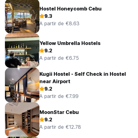
Hostel Honeycomb Cebu
9.3
A partir de €8.63
Yellow Umbrella Hostels
9.2
A partir de €6.75
Kugii Hostel - Self Check in Hostel
near Airport
9.2
A partir de €7.99
MoonStar Cebu
9.2
A partir de €12.78