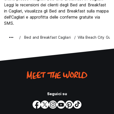
Festa / Vita notturna
Leggi le recensioni dei clienti degli Bed and Breakfast
7.3
in Cagliari, visualizza gli Bed and Breakfast sulla mappa
Qualita' Prezzo
8.0
dell'Cagliari e approfitta delle conferme gratuite via
SMS.
Bed and Breakfast Cagliari
Villa Beach City Gue
Seguici su