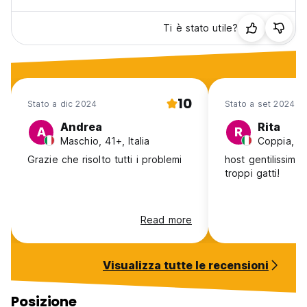
Ti è stato utile?
10
Stato a dic 2024
Stato a set 2024
Andrea
Rita
A
R
Maschio, 41+, Italia
Coppia, 41+
Grazie che risolto tutti i problemi
host gentilissima
troppi gatti!
Read more
Visualizza tutte le recensioni
Posizione