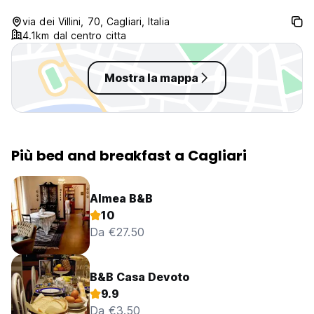
via dei Villini, 70, Cagliari, Italia
4.1km dal centro citta
Mostra la mappa
Più bed and breakfast a Cagliari
Almea B&B
10
Da €27.50
B&B Casa Devoto
9.9
Da €3.50