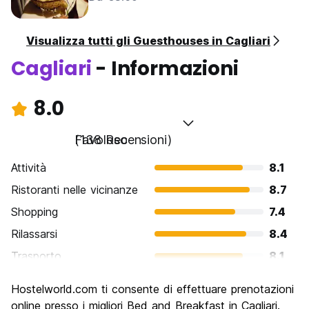
Visualizza tutti gli Guesthouses in Cagliari
Cagliari
- Informazioni
8.0
Favoloso
(138 Recensioni)
Attività
8.1
Ristoranti nelle vicinanze
8.7
Shopping
7.4
Rilassarsi
8.4
Trasporto
8.1
Cosa visitare
8.0
Hostelworld.com ti consente di effettuare prenotazioni
Luoghi di interesse culturale
8.3
online presso i migliori Bed and Breakfast in Cagliari.