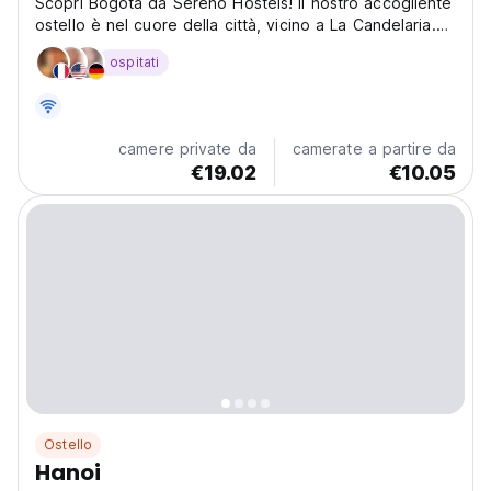
Scopri Bogotá da Sereno Hostels! Il nostro accogliente
ostello è nel cuore della città, vicino a La Candelaria.
Entra in contatto con altri viaggiatori nel nostro ostello
ospitati
sociale e rilassato. (Auto-translated from original
language)
camere private da
camerate a partire da
€19.02
€10.05
Ostello
Hanoi