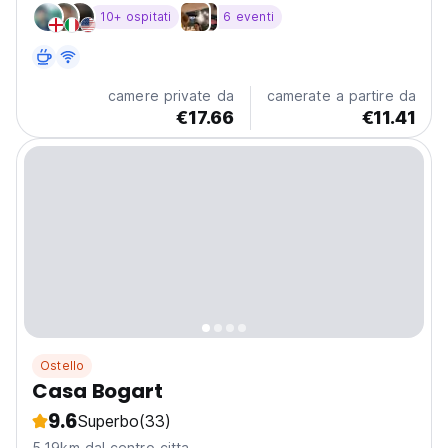
10+ ospitati
6 eventi
camere private da
camerate a partire da
€17.66
€11.41
Ostello
Casa Bogart
9.6
Superbo
(33)
5.19km dal centro citta