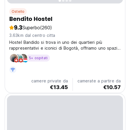
Ostello
Bendito Hostel
9.3
Superbo
(260)
3.63km dal centro citta
Hostel Bandido si trova in uno dei quartieri più
rappresentativi e iconici di Bogotà, offriamo uno spazio
in cui i nostri visitatori possono sentirsi a casa, divertirsi
5+ ospitati
e incontrare più persone da tutto il mondo. Ogni
dettaglio è stato attentamente pensato...
camere private da
camerate a partire da
€13.45
€10.57