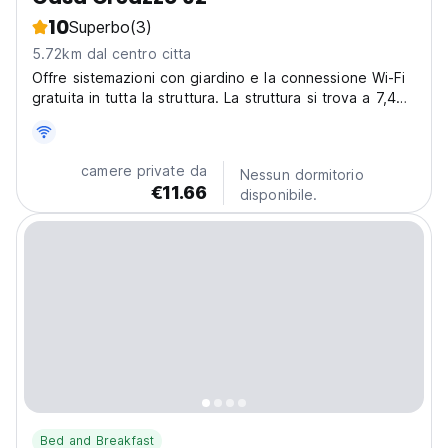
10
Superbo
(3)
5.72km dal centro citta
Offre sistemazioni con giardino e la connessione Wi-Fi
gratuita in tutta la struttura. La struttura si trova a 7,4
km da Piazza Bolivar, a 7,8 km dalla Biblioteca Luis
Angel Arango.
camere private da
Nessun dormitorio
€11.66
disponibile.
Bed and Breakfast