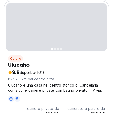
Ostello
Ulucaho
9.6
Superbo
(161)
8246.13km dal centro citta
Ulucaho è una casa nel centro storico di Candelaria
con alcune camere private con bagno privato, TV via
cavo, WiFi, BBQ e molto altro!
camere private da
camerate a partire da