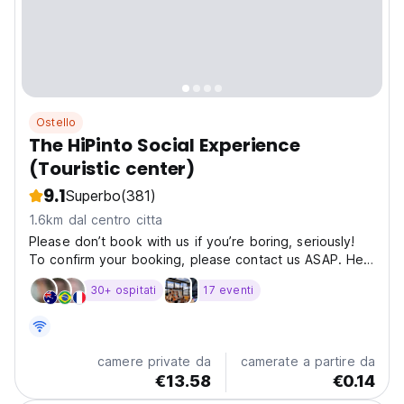
Ostello
The HiPinto Social Experience
(Touristic center)
9.1
Superbo
(381)
1.6km dal centro citta
Please don’t book with us if you’re boring, seriously!
To confirm your booking, please contact us ASAP. Hey
we're Mau and Maria, the managers of this Hostel and
30+ ospitati
17 eventi
we set ourselves a mission to show the world how
amazing Bogota really is (trust us, you will...
camere private da
camerate a partire da
€13.58
€0.14