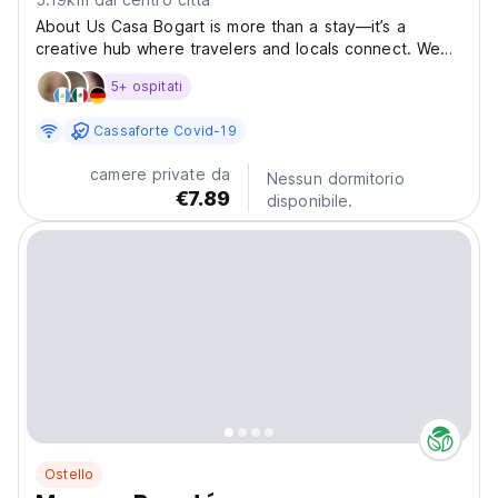
About Us Casa Bogart is more than a stay—it’s a
creative hub where travelers and locals connect. We
offer private studios, rooms with ensuite bathrooms,
5+ ospitati
and a rooftop coworking lounge with city views. Join
Spanish classes, yoga, salsa, art workshops, or our...
Cassaforte Covid-19
camere private da
Nessun dormitorio
€7.89
disponibile.
Ostello