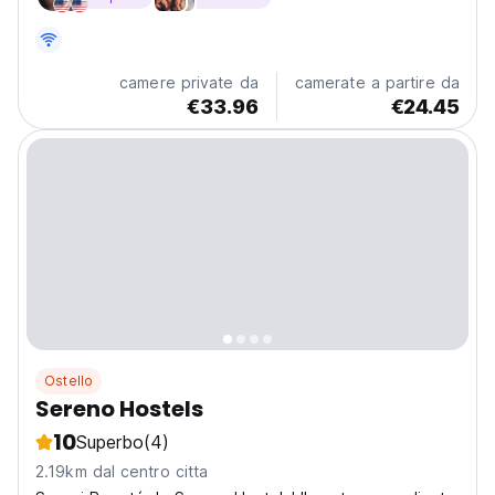
standard di qualità e un prezzo alcance de todos. Se
cerchi un espacio cómodo, privato...
camere private da
camerate a partire da
€33.96
€24.45
Ostello
Sereno Hostels
10
Superbo
(4)
2.19km dal centro citta