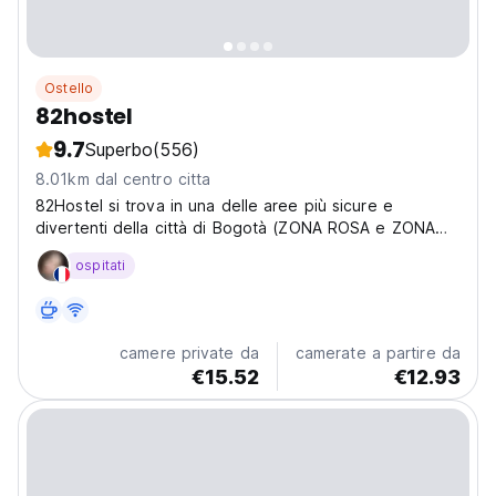
Ostello
82hostel
9.7
Superbo
(556)
8.01km dal centro citta
82Hostel si trova in una delle aree più sicure e
divertenti della città di Bogotà (ZONA ROSA e ZONA
T), dove è possibile trovare una varietà di ristoranti,
ospitati
bar, club e negozi.
camere private da
camerate a partire da
€15.52
€12.93