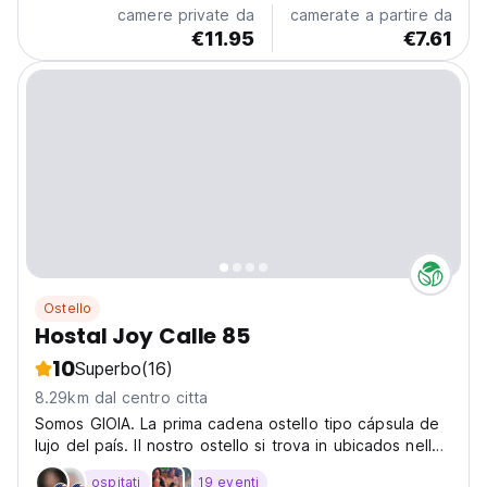
camere private da
camerate a partire da
€11.95
€7.61
Ostello
Hostal Joy Calle 85
10
Superbo
(16)
8.29km dal centro citta
Somos GIOIA. La prima cadena ostello tipo cápsula de
lujo del país. Il nostro ostello si trova in ubicados nelle
zone più esclusive della città, offrendo alloggio con alti
ospitati
19 eventi