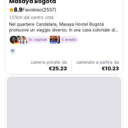
Masaya Bogotá
8.9
Favoloso
(2537)
1.51km dal centro citta
Nel quartiere Candelaria, Masaya Hostel Bogotá
promuove un viaggio diverso. In una casa coloniale di
750m2, Masaya offre una vera immersione nella cultura
5+ ospitati
5 eventi
colombiana; con stile, servizio e comfort.
camere private da
camerate a partire da
€25.23
€10.23