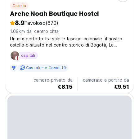
Ostello
Arche Noah Boutique Hostel
8.9
Favoloso
(679)
1.69km dal centro citta
Un mix perfetto tra stile e fascino coloniale, il nostro
ostello è situato nel centro storico di Bogotà, La
Candelaria, il settore più antico e patrimonio culturale
ospitati
dell'umanità. Siamo situati a 5 minuti a piedi da siti di
interesse storico come Monserrate,...
Cassaforte Covid-19
camere private da
camerate a partire da
€8.15
€9.51