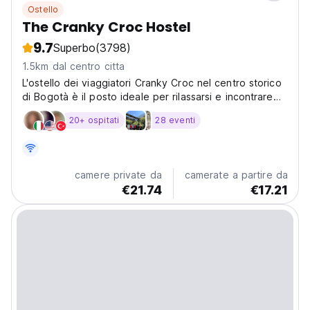
Ostello
The Cranky Croc Hostel
9.7
Superbo
(3798)
1.5km dal centro citta
L'ostello dei viaggiatori Cranky Croc nel centro storico
di Bogotà è il posto ideale per rilassarsi e incontrare
altri viaggiatori. Situato vicino ai più interessanti siti,
20+ ospitati
28 eventi
musei e vita notturna di Bogotà, questa bellissima casa
coloniale ristrutturata offre...
camere private da
camerate a partire da
€21.74
€17.21