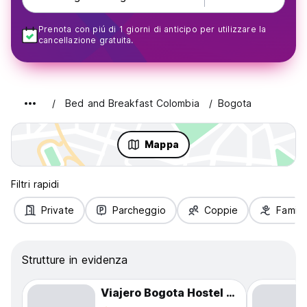
Prenota con piú di 1 giorni di anticipo per utilizzare la
cancellazione gratuita.
Bed and Breakfast Colombia
Bogota
Mappa
Filtri rapidi
Private
Parcheggio
Coppie
Famigl
Strutture in evidenza
Viajero Bogota Hostel & Spa