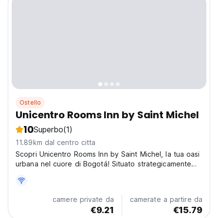
Ostello
Unicentro Rooms Inn by Saint Michel
10
Superbo
(1)
11.89km dal centro citta
Scopri Unicentro Rooms Inn by Saint Michel, la tua oasi
urbana nel cuore di Bogotá! Situato strategicamente
nella migliore zona del nord di Bogotá. Il nostro ostello
ti immerge nella vibrante energia della città, a pochi
passi da Unicentro, uno dei centri...
camere private da
camerate a partire da
€9.21
€15.79