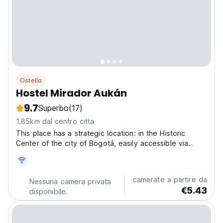
Ostello
Hostel Mirador Aukán
9.7
Superbo
(17)
1.85km dal centro citta
This place has a strategic location: in the Historic
Center of the city of Bogotá, easily accessible via
Avenida Circunvalar and Avenida Sexta or Comuneros.
In addition, around the hostel there is a park for free
recreation and the security provided by the...
camerate a partire da
Nessuna camera privata
€5.43
disponibile.