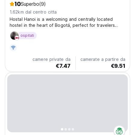
10
Superbo
(9)
1.62km dal centro citta
Hostal Hanoi is a welcoming and centrally located
hostel in the heart of Bogotá, perfect for travelers
eager to explore the cultural and historical richness of
ospitati
Colombia’s capital. Situated just a short walk from major
landmarks like Plaza de Bolívar, the...
camere private da
camerate a partire da
€7.47
€9.51