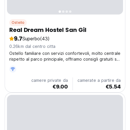
Ostello
Real Dream Hostel San Gil
9.7
Superbo
(43)
0.26km dal centro citta
Ostello familiare con servizi confortevoli, molto centrale
rispetto al parco principale, offriamo consigli gratuiti sui
piani da fare a San Gil, facciamo del nostro meglio per
far sentire i nostri ospiti a casa.
camere private da
camerate a partire da
€9.00
€5.54