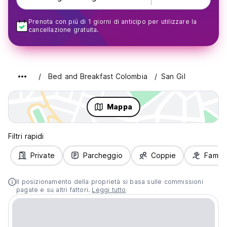
Prenota con piú di 1 giorni di anticipo per utilizzare la
cancellazione gratuita.
Bed and Breakfast Colombia
San Gil
Mappa
Filtri rapidi
Private
Parcheggio
Coppie
Famigl
Il posizionamento della proprietà si basa sulle commissioni
pagate e su altri fattori.
Leggi tutto