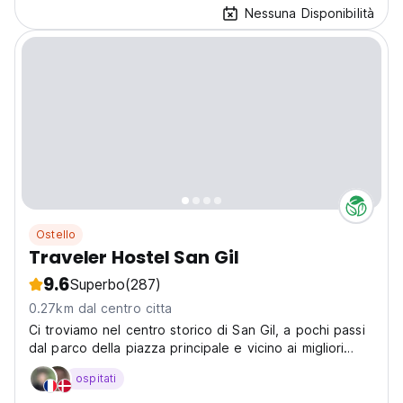
Nessuna Disponibilità
Ostello
Traveler Hostel San Gil
9.6
Superbo
(287)
0.27km dal centro citta
Ci troviamo nel centro storico di San Gil, a pochi passi
dal parco della piazza principale e vicino ai migliori
ristoranti della città, ti connettiamo con i migliori
ospitati
promotori di sport estremi.