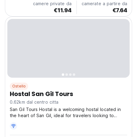
camere private da
camerate a partire da
€11.94
€7.64
Ostello
Hostal San Gil Tours
0.62km dal centro citta
San Gil Tours Hostal is a welcoming hostal located in
the heart of San Gil, ideal for travelers looking to
explore the region's natural beauty and cultural
attractions. Guests can enjoy free WiFi throughout the
property and unwind at the on-site snack bar....