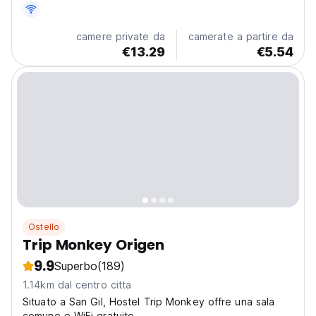
camere private da
camerate a partire da
€13.29
€5.54
Ostello
Trip Monkey Origen
9.9
Superbo
(189)
1.14km dal centro citta
Situato a San Gil, Hostel Trip Monkey offre una sala
comune e WiFi gratuito.