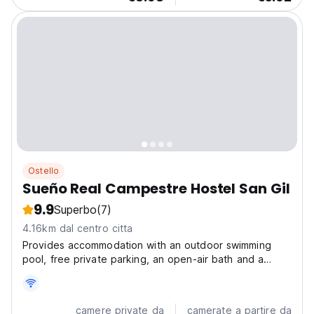
Ostello
Sueño Real Campestre Hostel San Gil
9.9
Superbo
(7)
4.16km dal centro citta
Provides accommodation with an outdoor swimming
pool, free private parking, an open-air bath and a
garden. Among the facilities of this property , a 24-
hour front desk and a shared kitchen, along with free
WiFi throughout the property. This property also...
camere private da
camerate a partire da