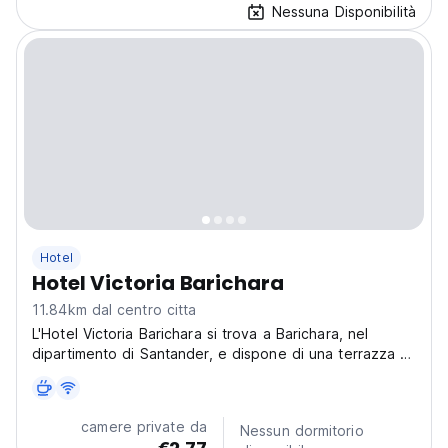
Nessuna Disponibilità
Hotel
Hotel Victoria Barichara
11.84km dal centro citta
L'Hotel Victoria Barichara si trova a Barichara, nel
dipartimento di Santander, e dispone di una terrazza e
di una piscina all'aperto disponibili tutto l'anno. Ospita
un bar. C'è un parcheggio privato gratuito. Alcune
camere sono dotate di terrazza o balcone...
camere private da
Nessun dormitorio