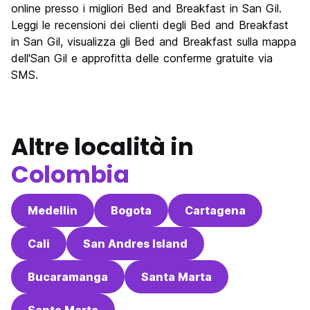
Luoghi di interesse culturale
7.2
online presso i migliori Bed and Breakfast in San Gil.
Festa / Vita notturna
Leggi le recensioni dei clienti degli Bed and Breakfast
6.5
in San Gil, visualizza gli Bed and Breakfast sulla mappa
Qualita' Prezzo
8.7
dell'San Gil e approfitta delle conferme gratuite via
SMS.
Altre località in
Colombia
Medellin
Bogota
Cartagena
Cali
San Andres Island
Bucaramanga
Santa Marta