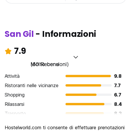
San Gil
- Informazioni
7.9
Molto bene
(60 Recensioni)
Attività
9.8
Ristoranti nelle vicinanze
7.7
Shopping
6.7
Rilassarsi
8.4
Trasporto
8.3
Cosa visitare
7.7
Hostelworld.com ti consente di effettuare prenotazioni