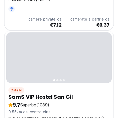
camere private da
camerate a partire da
€7.12
€6.37
Ostello
SamS VIP Hostel San Gil
9.7
Superbo
(1089)
0.55km dal centro citta