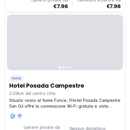
ricchezza naturale della destinazione, con vista sul
€7.96
€7.96
fiume e sulle montagne.
Hotel
Hotel Posada Campestre
2.09km dal centro citta
Situato vicino al fiume Fonce, l'Hotel Posada Campestre
San Gil offre la connessione Wi-Fi gratuita e viste
panoramiche. Dispone di una piscina all'aperto, un
ristorante e un bar con terrazza. Le camere e i
bungalow dell'Hotel Posada Campestre San Gil
camere private da
Nessun dormitorio
dispongono...