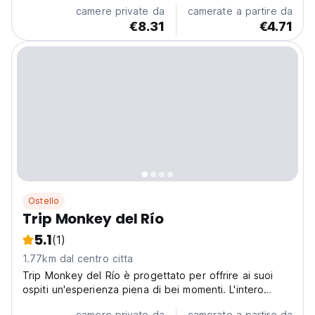
di una finca di caffè biologico (si dice...
camere private da
camerate a partire da
€8.31
€4.71
Ostello
Trip Monkey del Río
5.1
(1)
1.77km dal centro citta
Trip Monkey del Río è progettato per offrire ai suoi
ospiti un'esperienza piena di bei momenti. L'intero
edificio è stato realizzato pensando di sfruttare la
camere private da
camerate a partire da