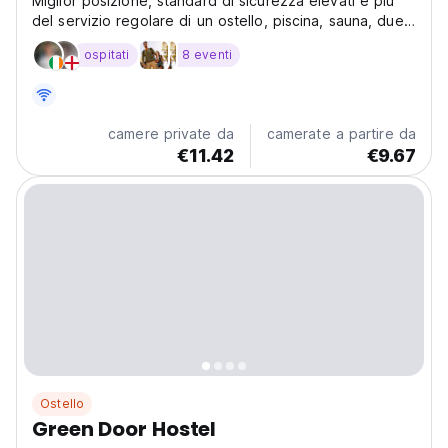
Miglior posizione, standard di sicurezza elevati e più
del servizio regolare di un ostello, piscina, sauna, due
cucine, ecc.
ospitati
8 eventi
camere private da
camerate a partire da
€11.42
€9.67
Ostello
Green Door Hostel