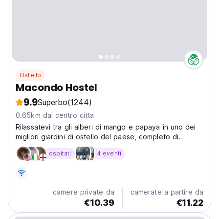
Ostello
Macondo Hostel
9.9
Superbo
(1244)
0.65km dal centro citta
Rilassatevi tra gli alberi di mango e papaya in uno dei
migliori giardini di ostello del paese, completo di
jacuzzi riscaldata per rilassarsi dopo una dura giornata
ospitati
4 eventi
di avventura. L'ostello originale e più popolare di San
Gil, famoso per le sue informazioni...
camere private da
camerate a partire da
€10.39
€11.22