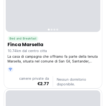
Bed and Breakfast
Finca Marsella
10.74km dal centro citta
La casa di campagna che offriamo fa parte della tenuta
Marsella, situata nel comune di San Gil, Santander,
Colombia, a 11 km dal centro città. L'accesso è ideale
per veicoli crossover, tramite una strada che unisce 6,2
km di strada asfaltata e 4,8 km di strada...
camere private da
Nessun dormitorio
€2.77
disponibile.