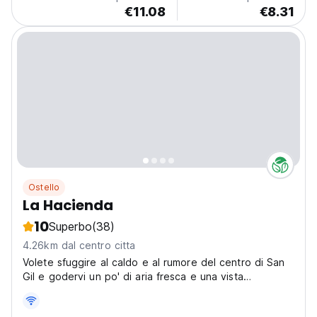
€11.08
€8.31
Ostello
La Hacienda
10
Superbo
(38)
4.26km dal centro citta
Volete sfuggire al caldo e al rumore del centro di San
Gil e godervi un po' di aria fresca e una vista
meravigliosa? Allora La Hacienda è il posto che fa per
voi! La Hacienda si trova nella casa colonica originale