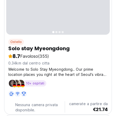
Ostello
Solo stay Myeongdong
8.7
Favoloso
(355)
0.34km dal centro citta
Welcome to Solo Stay Myeongdong.. Our prime
location places you right at the heart of Seoul's vibrant
Myeongdong District, just a stone's throw away from
10+ ospitati
the bustling Young Plaza and the renowned Lotte
Department Store. This makes us the perfect base
for...
camerate a partire da
Nessuna camera privata
€21.74
disponibile.