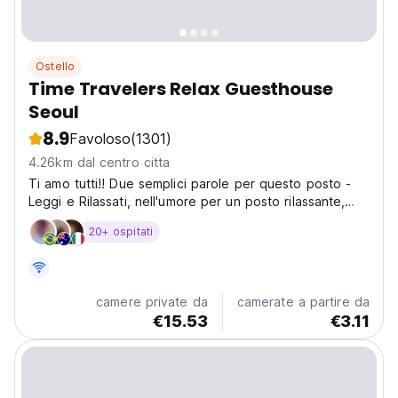
Ostello
Time Travelers Relax Guesthouse
Seoul
8.9
Favoloso
(1301)
4.26km dal centro citta
Ti amo tutti!! Due semplici parole per questo posto -
Leggi e Rilassati, nell'umore per un posto rilassante,
con molti libri di narrativa e fumetti e un'atmosfera
20+ ospitati
accogliente per rilassarsi.
camere private da
camerate a partire da
€15.53
€3.11