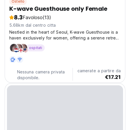
Ostello
K-wave Guesthouse only Female
8.3
Favoloso
(13)
5.68km dal centro citta
Nestled in the heart of Seoul, K-wave Guesthouse is a
haven exclusively for women, offering a serene retreat
in the bustling city. Our guesthouse is conveniently
ospitati
located near key landmarks such as Hongdae Entrance
Station, Sinchon, Sangsu Station, Hapjeong...
camerate a partire da
Nessuna camera privata
€17.21
disponibile.