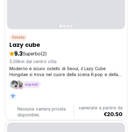
Ostello
Lazy cube
9.3
Superbo
(2)
5.09km dal centro citta
Moderno e sicuro ostello di Seoul, il Lazy Cube
Hongdae si trova nel cuore della scena K-pop e della
vita notturna della città. Una base perfetta per chi
ospitati
viaggia da solo vicino ai principali mezzi di trasporto.
(Auto-translated from original language)
camerate a partire da
Nessuna camera privata
€20.50
disponibile.