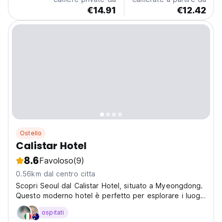
€14.91
€12.42
Ostello
Calistar Hotel
8.6
Favoloso
(9)
0.56km dal centro citta
Scopri Seoul dal Calistar Hotel, situato a Myeongdong.
Questo moderno hotel è perfetto per esplorare i luoghi
simbolo della città e offre un soggiorno elegante.
ospitati
(Auto-translated from original language)