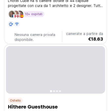
L'hotel Cube ha 6 camere dotate di 44 capsule
progettate con cura da 1 architetto e 2 designer. Tutte
le capsule sono realizzate al 100% in legno, che dà
10+ ospitati
un'atmosfera accogliente ai clienti.
camerate a partire da
Nessuna camera privata
€18.63
disponibile.
Ostello
Hithere Guesthouse