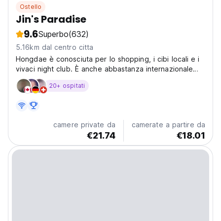
Ostello
Jin's Paradise
9.6
Superbo
(632)
5.16km dal centro citta
Hongdae è conosciuta per lo shopping, i cibi locali e i
vivaci night club. È anche abbastanza internazionale
quindi è molto sicuro uscire 24 ore.
20+ ospitati
camere private da
camerate a partire da
€21.74
€18.01