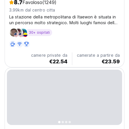
8.7
Favoloso
(1249)
3.99km dal centro citta
La stazione della metropolitana di Itaewon è situata in
un percorso molto strategico. Molti luoghi famosi della
Corea non sono lontani da lì, come la Han River, Sinsa,
30+ ospitati
Myongdong, Apgujong e altri.
camere private da
camerate a partire da
€22.54
€23.59