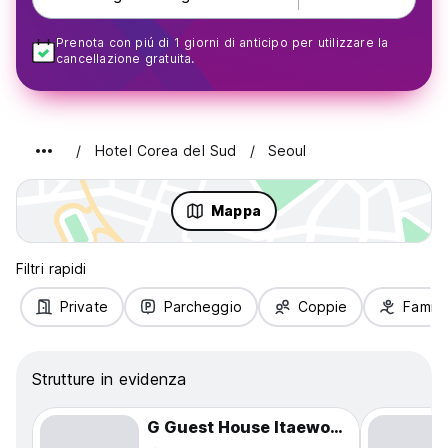
Prenota con piú di 1 giorni di anticipo per utilizzare la
cancellazione gratuita.
Hotel Corea del Sud
Seoul
Mappa
Filtri rapidi
Private
Parcheggio
Coppie
Famigl
Strutture in evidenza
G Guest House Itaewon In Seoul