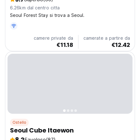
6.26km dal centro citta
Seoul Forest Stay si trova a Seoul.
camere private da
camerate a partire da
€11.18
€12.42
Ostello
Seoul Cube Itaewon
8.2
Favoloso
(87)