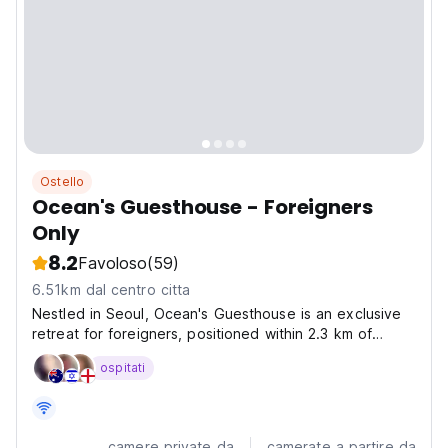
Ostello
Ocean's Guesthouse - Foreigners
Only
8.2
Favoloso
(59)
6.51km dal centro citta
Nestled in Seoul, Ocean's Guesthouse is an exclusive
retreat for foreigners, positioned within 2.3 km of
Hongik University Station and 2.5 km from Hongik
ospitati
University. Our guesthouse offers air-conditioned
rooms with a shared bathroom, along with a shared
kitchen...
camere private da
camerate a partire da