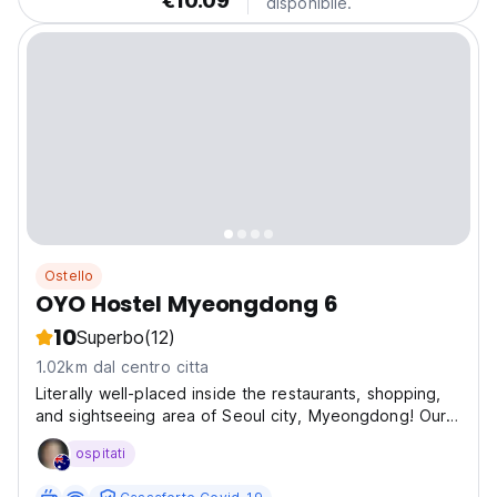
€10.09
disponibile.
Ostello
OYO Hostel Myeongdong 6
10
Superbo
(12)
1.02km dal centro citta
Literally well-placed inside the restaurants, shopping,
and sightseeing area of Seoul city, Myeongdong! Our
best strategic location ensures you to go downstairs
ospitati
and do some shopping and come back to take a rest!
With its convenient location, we offer easy...