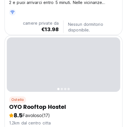
2 e puoi arrivarci entro 5 minuti. Nelle vicinanze
dell'ostello ci sono molti università, Hongdae e
Shinchon.
camere private da
Nessun dormitorio
€13.98
disponibile.
Ostello
OYO Rooftop Hostel
8.5
Favoloso
(17)
1.2km dal centro citta