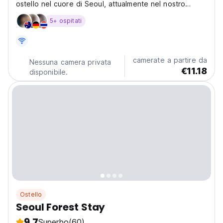
ostello nel cuore di Seoul, attualmente nel nostro
periodo di "soft-opening"! Durante questa fase
5+ ospitati
speciale, ti offriamo tariffe notevolmente più basse
mentre miglioriamo progressivamente le nostre
capsule....
camerate a partire da
Nessuna camera privata
€11.18
disponibile.
Ostello
Seoul Forest Stay
9.7
Superbo
(60)