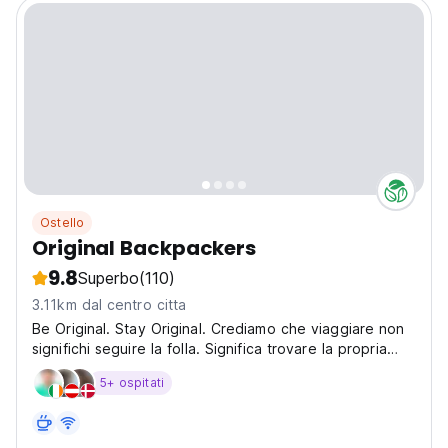
Ostello
Original Backpackers
9.8
Superbo
(110)
3.11km dal centro citta
Be Original. Stay Original. Crediamo che viaggiare non
significhi seguire la folla. Significa trovare la propria
strada. La tua versione di Seoul inizia qui. E noi siamo
5+ ospitati
qui per far parte di quel viaggio. Original Backpackers
si trova a solo un minuto a piedi...