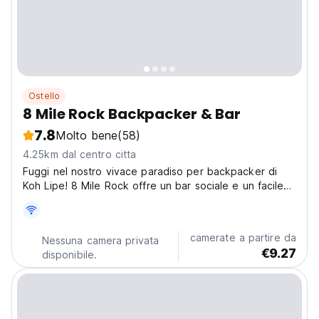
Ostello
8 Mile Rock Backpacker & Bar
7.8
Molto bene
(58)
4.25km dal centro citta
Fuggi nel nostro vivace paradiso per backpacker di
Koh Lipe! 8 Mile Rock offre un bar sociale e un facile
accesso alle spiagge. Un ostello Ko Tarutao ideale per
avventure sull'isola. (Auto-translated from original
language)
camerate a partire da
Nessuna camera privata
€9.27
disponibile.