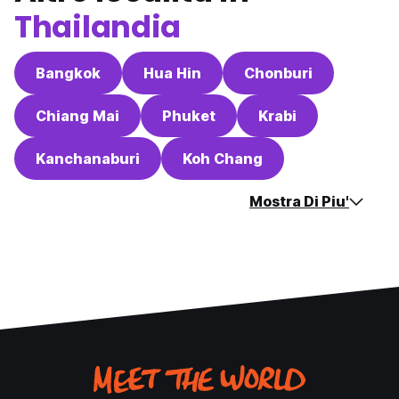
Thailandia
Bangkok
Hua Hin
Chonburi
Chiang Mai
Phuket
Krabi
Kanchanaburi
Koh Chang
Mostra Di Piu'