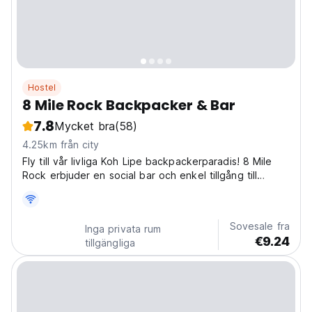
Hostel
8 Mile Rock Backpacker & Bar
7.8
Mycket bra
(58)
4.25km från city
Fly till vår livliga Koh Lipe backpackerparadis! 8 Mile
Rock erbjuder en social bar och enkel tillgång till
stränder. Ett idealiskt Ko Tarutao-vandrarhem för
äventyr på ön. (Auto-translated from original language)
Sovesale fra
Inga privata rum
€9.24
tillgängliga