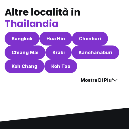
Altre località in
Thailandia
Bangkok
Hua Hin
Chonburi
Chiang Mai
Krabi
Kanchanaburi
Koh Chang
Koh Tao
Mostra Di Piu'