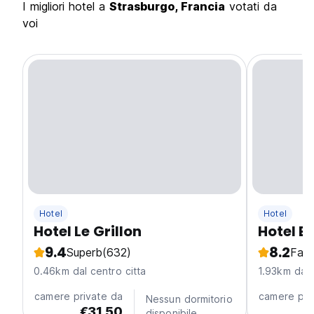
I migliori hotel a
Strasburgo, Francia
votati da
voi
Hotel
Hotel
Hotel Le Grillon
Hotel E
9.4
8.2
Superb
(632)
Fabu
0.46km dal centro citta
1.93km dal 
camere private da
camere pri
Nessun dormitorio
€31.50
€
disponibile.