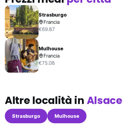
Strasburgo
Francia
€69.87
Mulhouse
Francia
€75.08
Altre località in
Alsace
Strasburgo
Mulhouse